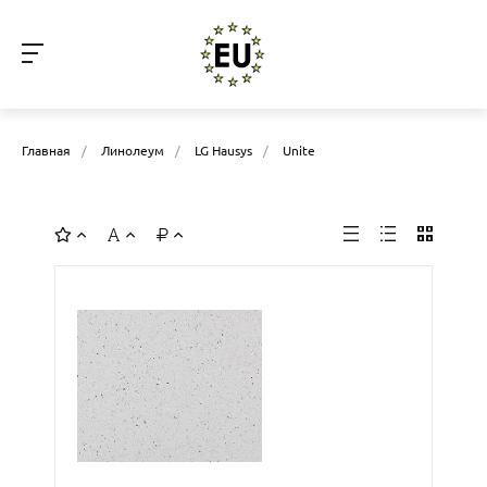
Главная
/
Линолеум
/
LG Hausys
/
Unite