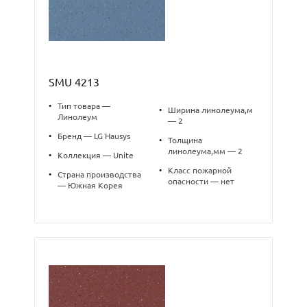
SMU 4213
•
Тип товара —
•
Ширина линолеума,м
Линолеум
— 2
•
Бренд — LG Hausys
•
Толщина
линолеума,мм — 2
•
Коллекция — Unite
•
Класс пожарной
•
Страна производства
опасности — нет
— Южная Корея