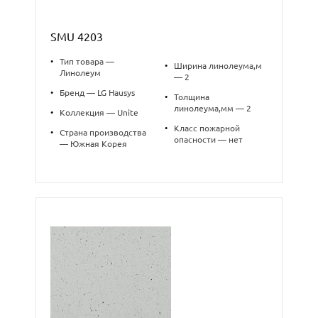
SMU 4203
•
Тип товара —
•
Ширина линолеума,м
Линолеум
— 2
•
Бренд — LG Hausys
•
Толщина
линолеума,мм — 2
•
Коллекция — Unite
•
Класс пожарной
•
Страна производства
опасности — нет
— Южная Корея