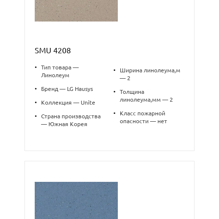
SMU 4208
•
Тип товара —
•
Ширина линолеума,м
Линолеум
— 2
•
Бренд — LG Hausys
•
Толщина
линолеума,мм — 2
•
Коллекция — Unite
•
Класс пожарной
•
Страна производства
опасности — нет
— Южная Корея