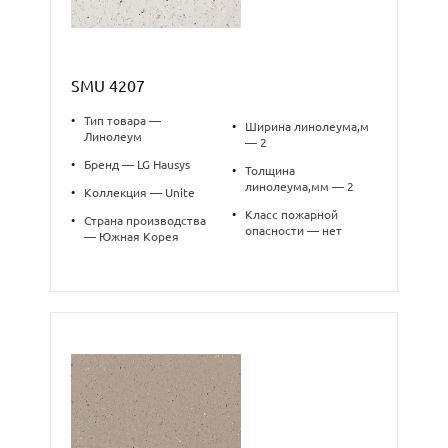
SMU 4207
•
Тип товара —
•
Ширина линолеума,м
Линолеум
— 2
•
Бренд — LG Hausys
•
Толщина
линолеума,мм — 2
•
Коллекция — Unite
•
Класс пожарной
•
Страна производства
опасности — нет
— Южная Корея