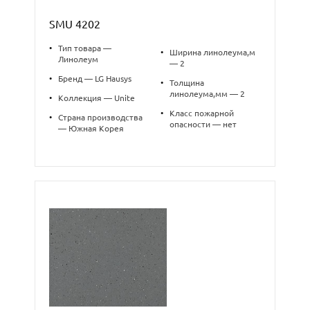
SMU 4202
•
Тип товара —
•
Ширина линолеума,м
Линолеум
— 2
•
Бренд — LG Hausys
•
Толщина
линолеума,мм — 2
•
Коллекция — Unite
•
Класс пожарной
•
Страна производства
опасности — нет
— Южная Корея