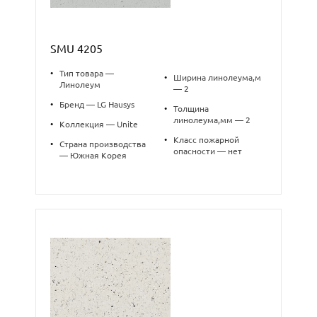
SMU 4205
•
Тип товара —
•
Ширина линолеума,м
Линолеум
— 2
•
Бренд — LG Hausys
•
Толщина
линолеума,мм — 2
•
Коллекция — Unite
•
Класс пожарной
•
Страна производства
опасности — нет
— Южная Корея