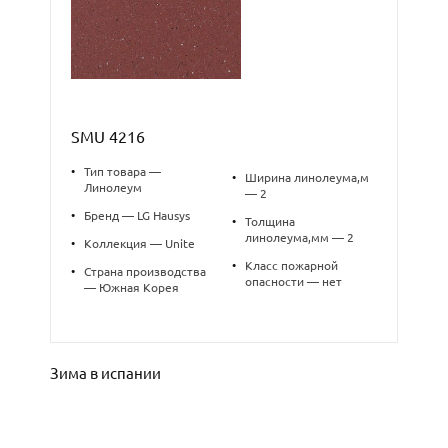
SMU 4216
•
Тип товара —
•
Ширина линолеума,м
Линолеум
— 2
•
Бренд — LG Hausys
•
Толщина
линолеума,мм — 2
•
Коллекция — Unite
•
Класс пожарной
•
Страна производства
опасности — нет
— Южная Корея
Зима в испании