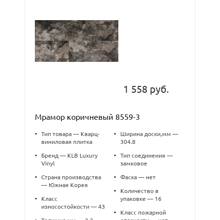
1 558 руб.
Мрамор коричневый 8559-3
•
Тип товара — Кварц-
•
Ширина доски,мм —
виниловая плитка
304.8
•
Бренд — KLB Luxury
•
Тип соединения —
Vinyl
замковое
•
Страна производства
•
Фаска — нет
— Южная Корея
•
Количество в
•
Класс
упаковке — 16
износостойкости — 43
•
Класс пожарной