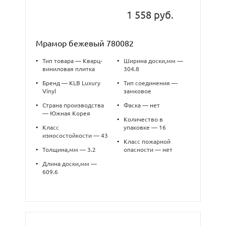
1 558 руб.
Мрамор бежевый 780082
•
Тип товара — Кварц-
•
Ширина доски,мм —
виниловая плитка
304.8
•
Бренд — KLB Luxury
•
Тип соединения —
Vinyl
замковое
•
Страна производства
•
Фаска — нет
— Южная Корея
•
Количество в
•
Класс
упаковке — 16
износостойкости — 43
•
Класс пожарной
•
Толщина,мм — 3.2
опасности — нет
•
Длина доски,мм —
609.6