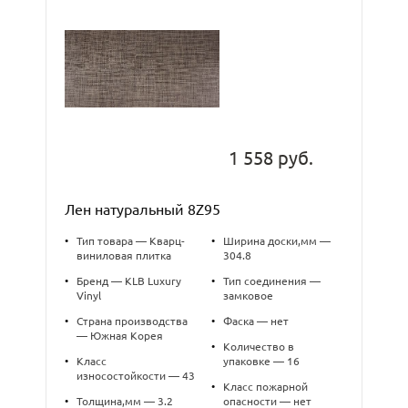
1 558 руб.
Лен натуральный 8Z95
•
Тип товара — Кварц-
•
Ширина доски,мм —
виниловая плитка
304.8
•
Бренд — KLB Luxury
•
Тип соединения —
Vinyl
замковое
•
Страна производства
•
Фаска — нет
— Южная Корея
•
Количество в
•
Класс
упаковке — 16
износостойкости — 43
•
Класс пожарной
•
Толщина,мм — 3.2
опасности — нет