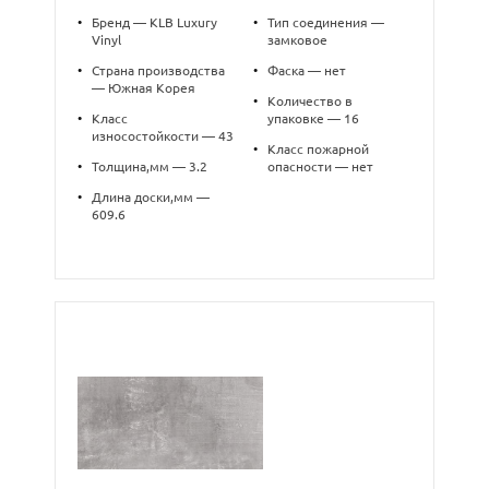
•
Бренд — KLB Luxury
•
Тип соединения —
Vinyl
замковое
•
Страна производства
•
Фаска — нет
— Южная Корея
•
Количество в
•
Класс
упаковке — 16
износостойкости — 43
•
Класс пожарной
•
Толщина,мм — 3.2
опасности — нет
•
Длина доски,мм —
609.6