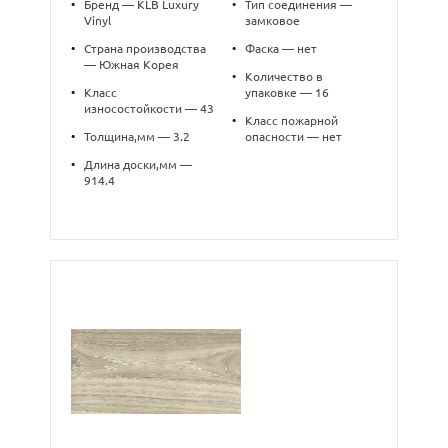
•
Бренд — KLB Luxury
•
Тип соединения —
Vinyl
замковое
•
Страна производства
•
Фаска — нет
— Южная Корея
•
Количество в
•
Класс
упаковке — 16
износостойкости — 43
•
Класс пожарной
•
Толщина,мм — 3.2
опасности — нет
•
Длина доски,мм —
914.4