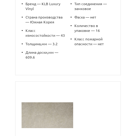
•
Бренд — KLB Luxury
•
Тип соединения —
Vinyl
замковое
•
Страна производства
•
Фаска — нет
— Южная Корея
•
Количество в
•
Класс
упаковке — 16
износостойкости — 43
•
Класс пожарной
•
Толщина,мм — 3.2
опасности — нет
•
Длина доски,мм —
609.6