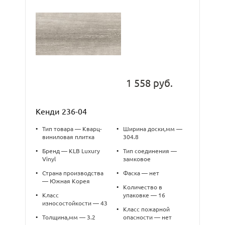
1 558 руб.
Кенди 236-04
•
Тип товара — Кварц-
•
Ширина доски,мм —
виниловая плитка
304.8
•
Бренд — KLB Luxury
•
Тип соединения —
Vinyl
замковое
•
Страна производства
•
Фаска — нет
— Южная Корея
•
Количество в
•
Класс
упаковке — 16
износостойкости — 43
•
Класс пожарной
•
Толщина,мм — 3.2
опасности — нет