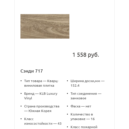
1 558 руб.
Сэнди 717
•
Тип товара — Кварц-
•
Ширина доски,мм —
виниловая плитка
152.4
•
Бренд — KLB Luxury
•
Тип соединения —
Vinyl
замковое
•
Страна производства
•
Фаска — нет
— Южная Корея
•
Количество в
•
Класс
упаковке — 16
износостойкости — 43
•
Класс пожарной