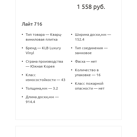
1 558 руб.
Лайт 716
•
Тип товара — Кварц-
•
Ширина доски,мм —
виниловая плитка
152.4
•
Бренд — KLB Luxury
•
Тип соединения —
Vinyl
замковое
•
Страна производства
•
Фаска — нет
— Южная Корея
•
Количество в
•
Класс
упаковке — 16
износостойкости — 43
•
Класс пожарной
•
Толщина,мм — 3.2
опасности — нет
•
Длина доски,мм —
914.4