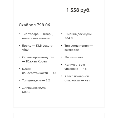
1 558 руб.
Скайвол 798-06
•
Тип товара — Кварц-
•
Ширина доски,мм —
виниловая плитка
304.8
•
Бренд — KLB Luxury
•
Тип соединения —
Vinyl
замковое
•
Страна производства
•
Фаска — нет
— Южная Корея
•
Количество в
•
Класс
упаковке — 16
износостойкости — 43
•
Класс пожарной
•
Толщина,мм — 3.2
опасности — нет
•
Длина доски,мм —
609.6