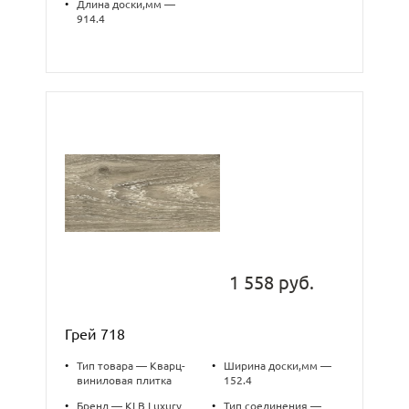
•
Длина доски,мм —
914.4
1 558 руб.
Грей 718
•
Тип товара — Кварц-
•
Ширина доски,мм —
виниловая плитка
152.4
•
Бренд — KLB Luxury
•
Тип соединения —