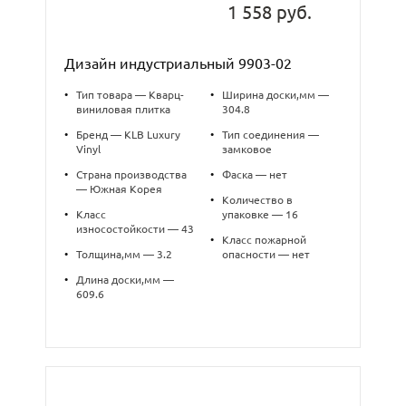
1 558 руб.
Дизайн индустриальный 9903-02
•
Тип товара — Кварц-
•
Ширина доски,мм —
виниловая плитка
304.8
•
Бренд — KLB Luxury
•
Тип соединения —
Vinyl
замковое
•
Страна производства
•
Фаска — нет
— Южная Корея
•
Количество в
•
Класс
упаковке — 16
износостойкости — 43
•
Класс пожарной
•
Толщина,мм — 3.2
опасности — нет
•
Длина доски,мм —
609.6