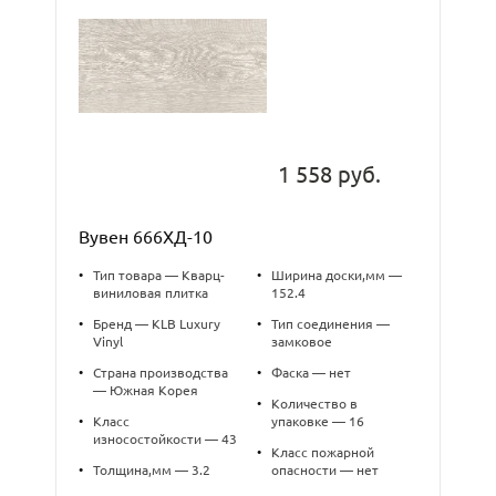
1 558 руб.
Вувен 666ХД-10
•
Тип товара — Кварц-
•
Ширина доски,мм —
виниловая плитка
152.4
•
Бренд — KLB Luxury
•
Тип соединения —
Vinyl
замковое
•
Страна производства
•
Фаска — нет
— Южная Корея
•
Количество в
•
Класс
упаковке — 16
износостойкости — 43
•
Класс пожарной
•
Толщина,мм — 3.2
опасности — нет