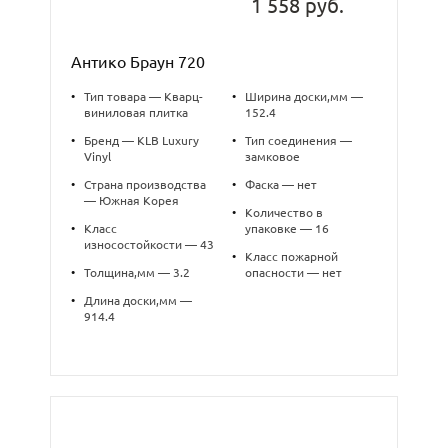
1 558 руб.
Антико Браун 720
•
Тип товара — Кварц-
•
Ширина доски,мм —
виниловая плитка
152.4
•
Бренд — KLB Luxury
•
Тип соединения —
Vinyl
замковое
•
Страна производства
•
Фаска — нет
— Южная Корея
•
Количество в
•
Класс
упаковке — 16
износостойкости — 43
•
Класс пожарной
•
Толщина,мм — 3.2
опасности — нет
•
Длина доски,мм —
914.4