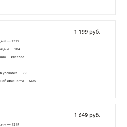
1 199 руб.
и,мм — 1219
ки,мм — 184
ения — клеевое
т
в упаковке — 20
рной опасности — КМ5
1 649 руб.
и,мм — 1219