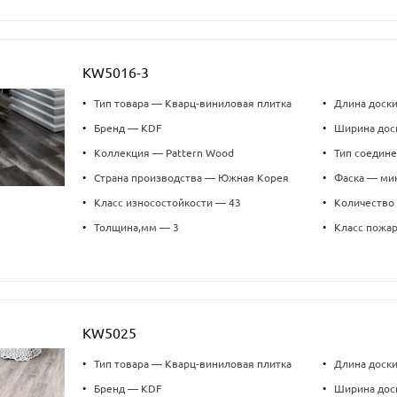
KW5016-3
•
Тип товара — Кварц-виниловая плитка
•
Длина доск
•
Бренд — KDF
•
Ширина дос
•
Коллекция — Pattern Wood
•
Тип соедин
•
Страна производства — Южная Корея
•
Фаска — ми
•
Класс износостойкости — 43
•
Количество 
•
Толщина,мм — 3
•
Класс пожа
KW5025
•
Тип товара — Кварц-виниловая плитка
•
Длина доск
•
Бренд — KDF
•
Ширина дос