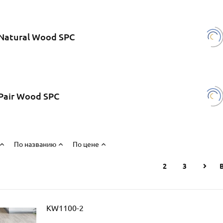
Natural Wood SPC
Pair Wood SPC
По названию
По цене
1
2
3
KW1100-2