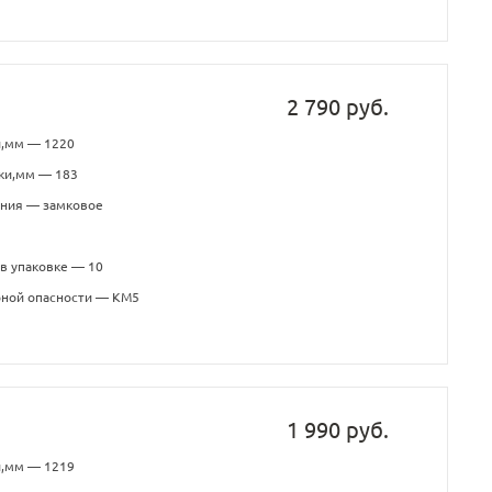
2 790 руб.
и,мм — 1220
ки,мм — 183
ения — замковое
в упаковке — 10
рной опасности — КМ5
1 990 руб.
и,мм — 1219