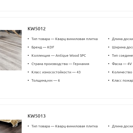
KW5012
•
Тип товара — Кварц-виниловая плитка
•
Длина доск
•
Бренд — KDF
•
Ширина дос
•
Коллекция — Antique Wood SPC
•
Тип соедин
•
Страна производства — Германия
•
Фаска — 4V
•
Класс износостойкости — 43
•
Количество 
•
Толщина,мм — 6
•
Класс пожа
KW5013
•
Тип товара — Кварц-виниловая плитка
•
Длина доск