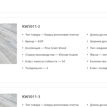
KW5011-2
•
Тип товара — Кварц-виниловая плитка
•
Длина доск
•
Бренд — KDF
•
Ширина дос
•
Коллекция — Fine Grain Wood
•
Тип соедин
•
Страна производства — Южная Корея
•
Фаска — не
•
Класс износостойкости — 34
•
Количество 
•
Толщина,мм — 2
•
Класс пожа
KW5011-3
•
Тип товара — Кварц-виниловая плитка
•
Длина доск