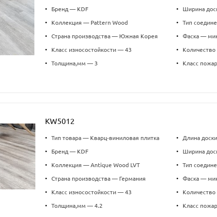
•
Бренд — KDF
•
Ширина дос
•
Коллекция — Pattern Wood
•
Тип соедин
•
Страна производства — Южная Корея
•
Фаска — ми
•
Класс износостойкости — 43
•
Количество 
•
Толщина,мм — 3
•
Класс пожа
KW5012
•
Тип товара — Кварц-виниловая плитка
•
Длина доск
•
Бренд — KDF
•
Ширина дос
•
Коллекция — Antique Wood LVT
•
Тип соедин
•
Страна производства — Германия
•
Фаска — ми
•
Класс износостойкости — 43
•
Количество 
•
Толщина,мм — 4.2
•
Класс пожа