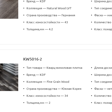
•
Бренд — KDF
•
Ширина дос
•
Коллекция — Natural Wood LVT
•
Тип соедин
•
Страна производства — Германия
•
Фаска — ми
•
Класс износостойкости — 43
•
Количество 
•
Толщина,мм — 4.2
•
Класс пожа
KW5016-2
•
Тип товара — Кварц-виниловая плитка
•
Длина доск
•
Бренд — KDF
•
Ширина дос
•
Коллекция — Fine Grain Wood
•
Тип соедин
•
Страна производства — Южная Корея
•
Фаска — не
•
Класс износостойкости — 34
•
Количество 
•
Толщина,мм — 2
•
Класс пожа