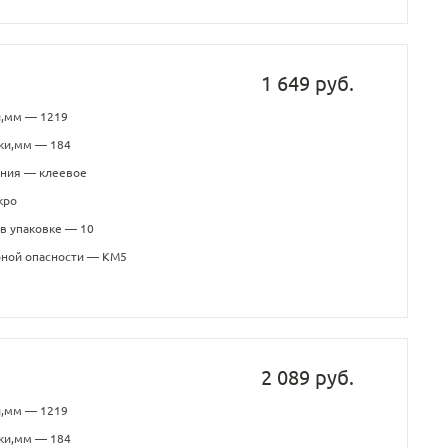
1 649 руб.
и,мм — 1219
ки,мм — 184
ения — клеевое
кро
в упаковке — 10
рной опасности — КМ5
2 089 руб.
и,мм — 1219
ки,мм — 184