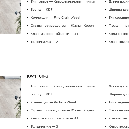
•
Тип товара — Кварц-виниловая плитка
•
Длина доск
•
Бренд — KDF
•
Ширина дос
•
Коллекция — Fine Grain Wood
•
Тип соедин
•
Страна производства — Южная Корея
•
Фаска — не
•
Класс износостойкости — 34
•
Количество 
•
Толщина,мм — 2
•
Класс пожа
KW1100-3
•
Тип товара — Кварц-виниловая плитка
•
Длина доск
•
Бренд — KDF
•
Ширина дос
•
Коллекция — Pattern Wood
•
Тип соедин
•
Страна производства — Южная Корея
•
Фаска — ми
•
Класс износостойкости — 43
•
Количество 
•
Толщина,мм — 3
•
Класс пожа