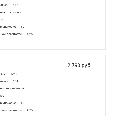
ки,мм — 184
ения — клеевое
кро
в упаковке — 10
рной опасности — КМ5
2 790 руб.
и,мм — 1219
ки,мм — 184
ения — замковое
кро
в упаковке — 10
рной опасности — КМ5