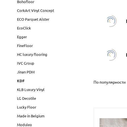
Bohofloor
CorkArt Vinyl Concept
ECO Parquet Alster
EcoClick
Egger
FineFloor
HC luxury flooring
IVC Group
Jinan PDM
KDF
По популярности
KLB Luxury Vinyl
LG Decotile
Lucky Floor
Made in Belgium
Moduleo