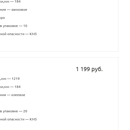
ки,мм — 184
ения — замковое
кро
в упаковке — 10
рной опасности — КМ5
1 199 руб.
и,мм — 1219
ки,мм — 184
ения — клеевое
т
в упаковке — 20
рной опасности — КМ5