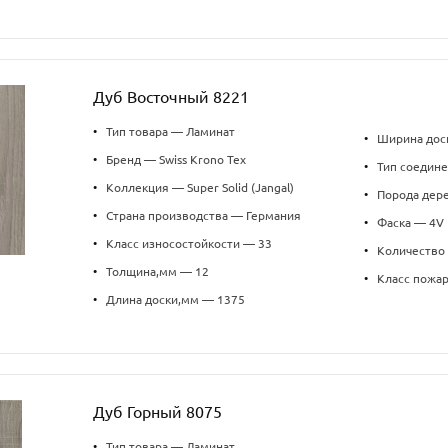
Дуб Восточный 8221
•
Тип товара — Ламинат
•
Ширина дос
•
Бренд — Swiss Krono Tex
•
Тип соедин
•
Коллекция — Super Solid (Jangal)
•
Порода дер
•
Страна производства — Германия
•
Фаска — 4V
•
Класс износостойкости — 33
•
Количество 
•
Толщина,мм — 12
•
Класс пожа
•
Длина доски,мм — 1375
Дуб Горный 8075
•
Тип товара — Ламинат