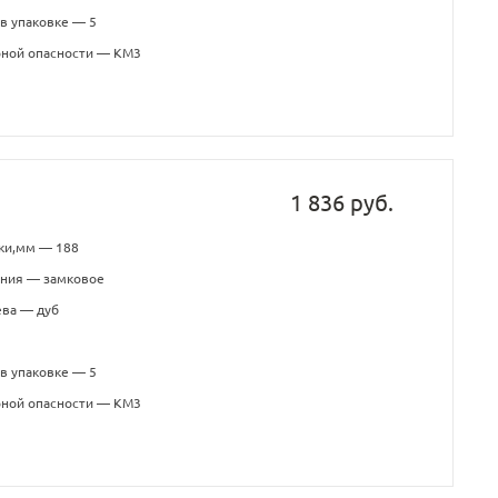
в упаковке — 5
рной опасности — КМ3
1 836 руб.
ки,мм — 188
ения — замковое
ева — дуб
в упаковке — 5
рной опасности — КМ3