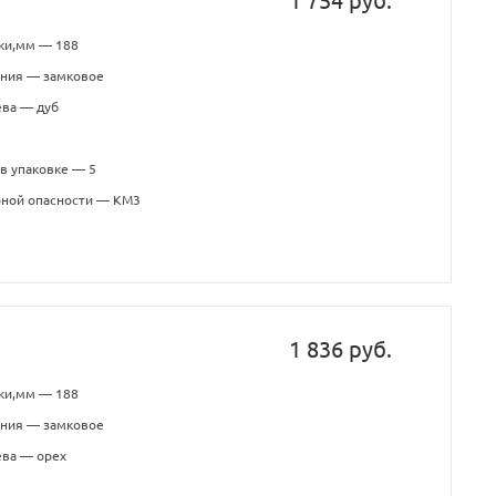
1 754 руб.
ки,мм — 188
ения — замковое
ева — дуб
в упаковке — 5
рной опасности — КМ3
1 836 руб.
ки,мм — 188
ения — замковое
ева — орех