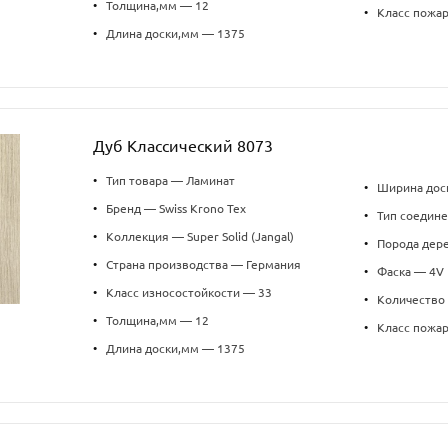
•
Толщина,мм — 12
•
Класс пожа
•
Длина доски,мм — 1375
Дуб Классический 8073
•
Тип товара — Ламинат
•
Ширина дос
•
Бренд — Swiss Krono Tex
•
Тип соедин
•
Коллекция — Super Solid (Jangal)
•
Порода дер
•
Страна производства — Германия
•
Фаска — 4V
•
Класс износостойкости — 33
•
Количество 
•
Толщина,мм — 12
•
Класс пожа
•
Длина доски,мм — 1375