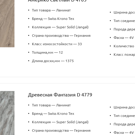
•
Тип товара — Ламинат
•
Ширина дос
•
Бренд — Swiss Krono Tex
•
Тип соедин
•
Коллекция — Super Solid (Jangal)
•
Порода дер
•
Страна производства — Германия
•
Фаска — 4V
•
Класс износостойкости — 33
•
Количество 
•
Толщина,мм — 12
•
Класс пожа
•
Длина доски,мм — 1375
Древесная Фантазия D 4779
•
Тип товара — Ламинат
•
Ширина дос
•
Бренд — Swiss Krono Tex
•
Тип соедин
•
Коллекция — Super Solid (Jangal)
•
Порода дер
•
Страна производства — Германия
•
Фаска — 4V