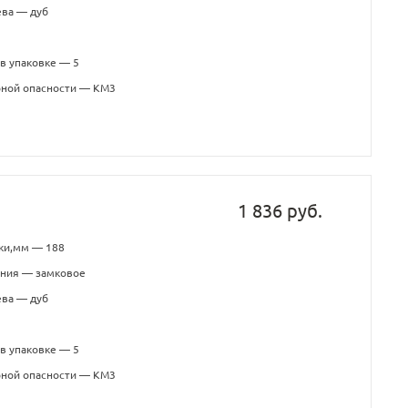
ева — дуб
в упаковке — 5
рной опасности — КМ3
1 836 руб.
ки,мм — 188
ения — замковое
ева — дуб
в упаковке — 5
рной опасности — КМ3