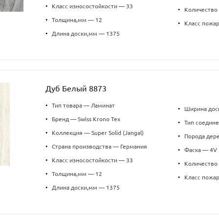
•
Класс износостойкости — 33
•
Количество 
•
Толщина,мм — 12
•
Класс пожа
•
Длина доски,мм — 1375
Дуб Белый 8873
•
Тип товара — Ламинат
•
Ширина дос
•
Бренд — Swiss Krono Tex
•
Тип соедин
•
Коллекция — Super Solid (Jangal)
•
Порода дер
•
Страна производства — Германия
•
Фаска — 4V
•
Класс износостойкости — 33
•
Количество 
•
Толщина,мм — 12
•
Класс пожа
•
Длина доски,мм — 1375