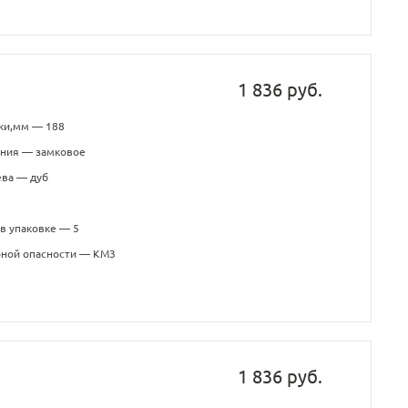
1 836 руб.
ки,мм — 188
ения — замковое
ева — дуб
в упаковке — 5
рной опасности — КМ3
1 836 руб.