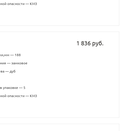
рной опасности — КМ3
1 836 руб.
ки,мм — 188
ения — замковое
ева — дуб
в упаковке — 5
рной опасности — КМ3