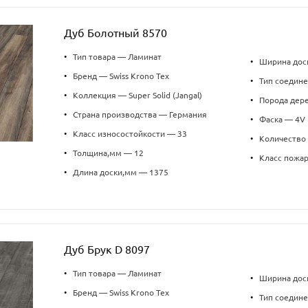
Дуб Болотный 8570
•
Тип товара — Ламинат
•
Ширина дос
•
Бренд — Swiss Krono Tex
•
Тип соедин
•
Коллекция — Super Solid (Jangal)
•
Порода дер
•
Страна производства — Германия
•
Фаска — 4V
•
Класс износостойкости — 33
•
Количество 
•
Толщина,мм — 12
•
Класс пожа
•
Длина доски,мм — 1375
Дуб Брук D 8097
•
Тип товара — Ламинат
•
Ширина дос
•
Бренд — Swiss Krono Tex
•
Тип соедин