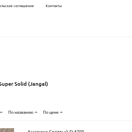
ельское соглашение
Контакты
Super Solid (Jangal)
По названию
По цене
Америко Светлый D 4705