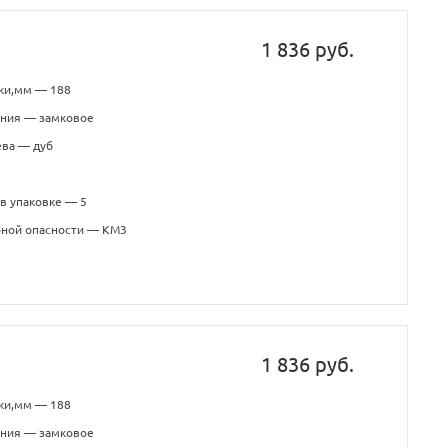
1 836 руб.
ки,мм — 188
ения — замковое
ева — дуб
в упаковке — 5
рной опасности — КМ3
1 836 руб.
ки,мм — 188
ения — замковое