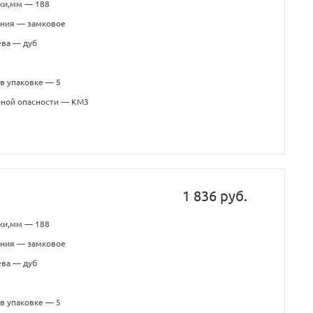
ки,мм — 188
ения — замковое
ева — дуб
в упаковке — 5
рной опасности — КМ3
1 836 руб.
ки,мм — 188
ения — замковое
ева — дуб
в упаковке — 5