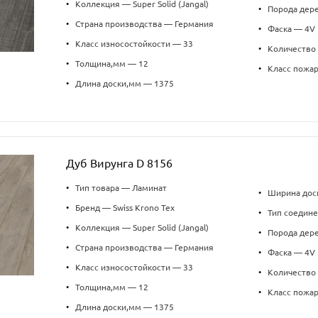
•
Коллекция — Super Solid (Jangal)
•
Порода дер
•
Страна производства — Германия
•
Фаска — 4V
•
Класс износостойкости — 33
•
Количество 
•
Толщина,мм — 12
•
Класс пожа
•
Длина доски,мм — 1375
Дуб Вирунга D 8156
•
Тип товара — Ламинат
•
Ширина дос
•
Бренд — Swiss Krono Tex
•
Тип соедин
•
Коллекция — Super Solid (Jangal)
•
Порода дер
•
Страна производства — Германия
•
Фаска — 4V
•
Класс износостойкости — 33
•
Количество 
•
Толщина,мм — 12
•
Класс пожа
•
Длина доски,мм — 1375