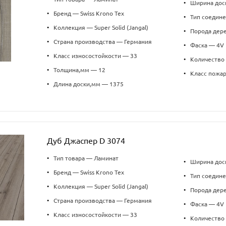
•
Ширина дос
•
Бренд — Swiss Krono Tex
•
Тип соедин
•
Коллекция — Super Solid (Jangal)
•
Порода дер
•
Страна производства — Германия
•
Фаска — 4V
•
Класс износостойкости — 33
•
Количество 
•
Толщина,мм — 12
•
Класс пожа
•
Длина доски,мм — 1375
Дуб Джаспер D 3074
•
Тип товара — Ламинат
•
Ширина дос
•
Бренд — Swiss Krono Tex
•
Тип соедин
•
Коллекция — Super Solid (Jangal)
•
Порода дер
•
Страна производства — Германия
•
Фаска — 4V
•
Класс износостойкости — 33
•
Количество 