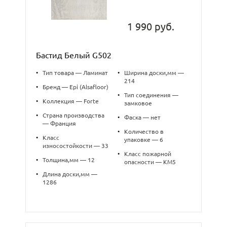
1 990 руб.
Бастид Белый G502
•
Тип товара — Ламинат
•
Ширина доски,мм —
214
•
Бренд — Epi (Alsafloor)
•
Тип соединения —
•
Коллекция — Forte
замковое
•
Страна производства
•
Фаска — нет
— Франция
•
Количество в
•
Класс
упаковке — 6
износостойкости — 33
•
Класс пожарной
•
Толщина,мм — 12
опасности — КМ5
•
Длина доски,мм —
1286