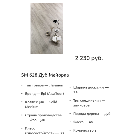
2 230 руб.
SM 628 Дуб Майорка
•
Тип товара — Ламинат
•
Ширина доски,мм —
118
•
Бренд — Epi (Alsafloor)
•
Тип соединения —
•
Коллекция — Solid
замковое
Medium
•
Порода дерева — дуб
•
Страна производства
— Франция
•
Фаска — 4V
•
Класс
•
Количество в
износостойкости — 33