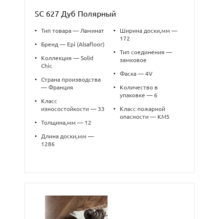
SC 627 Дуб Полярный
•
Тип товара — Ламинат
•
Ширина доски,мм —
172
•
Бренд — Epi (Alsafloor)
•
Тип соединения —
•
Коллекция — Solid
замковое
Chic
•
Фаска — 4V
•
Страна производства
— Франция
•
Количество в
упаковке — 6
•
Класс
износостойкости — 33
•
Класс пожарной
опасности — КМ5
•
Толщина,мм — 12
•
Длина доски,мм —
1286