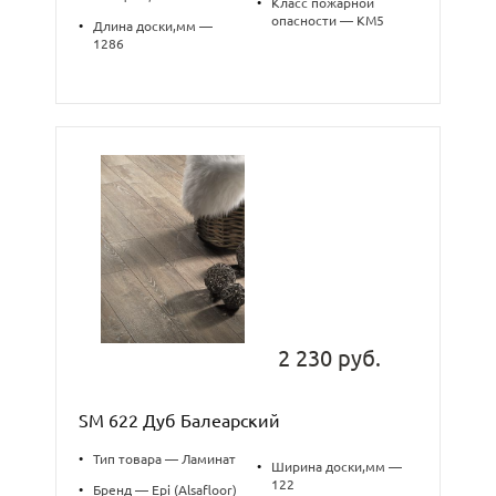
•
Класс пожарной
опасности — КМ5
•
Длина доски,мм —
1286
2 230 руб.
SM 622 Дуб Балеарский
•
Тип товара — Ламинат
•
Ширина доски,мм —
122
•
Бренд — Epi (Alsafloor)