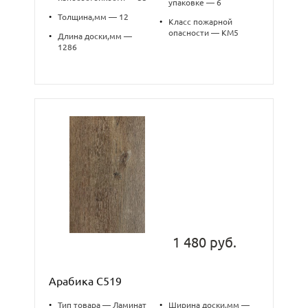
упаковке — 6
•
Толщина,мм — 12
•
Класс пожарной
опасности — КМ5
•
Длина доски,мм —
1286
1 480 руб.
Арабика C519
•
Тип товара — Ламинат
•
Ширина доски,мм —