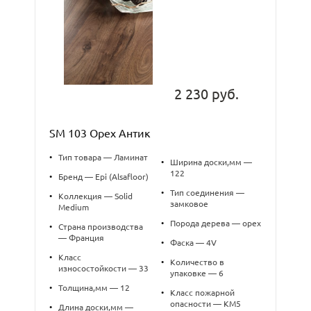
2 230 руб.
SM 103 Орех Антик
•
Тип товара — Ламинат
•
Ширина доски,мм —
122
•
Бренд — Epi (Alsafloor)
•
Тип соединения —
•
Коллекция — Solid
замковое
Medium
•
Порода дерева — орех
•
Страна производства
— Франция
•
Фаска — 4V
•
Класс
•
Количество в
износостойкости — 33
упаковке — 6
•
Толщина,мм — 12
•
Класс пожарной
опасности — КМ5
•
Длина доски,мм —