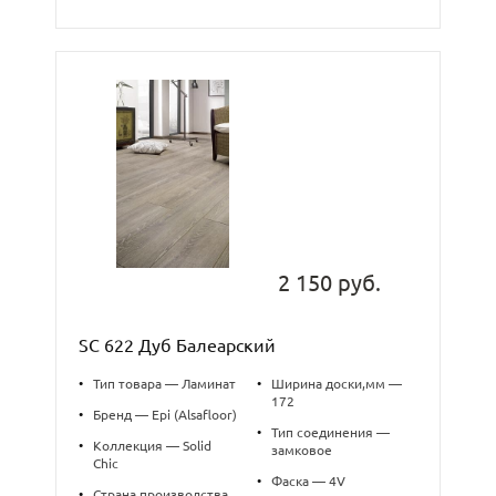
2 150 руб.
SC 622 Дуб Балеарский
•
Тип товара — Ламинат
•
Ширина доски,мм —
172
•
Бренд — Epi (Alsafloor)
•
Тип соединения —
•
Коллекция — Solid
замковое
Chic
•
Фаска — 4V
•
Страна производства