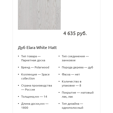
4 635 руб.
Дуб Elara White Matt
•
Тип товара —
•
Тип соединения —
Паркетная доска
замковое
•
Бренд — Polarwood
•
Порода дерева — дуб
•
Коллекция — Space
•
Фаска — нет
collection
•
Количество в
•
Страна производства
упаковке — 8
— Россия
•
Покрытие — матовый
•
Толщина,мм — 14
лак, лак
•
Длина доски,мм —
•
Тип дизайна —
1800
однополосный