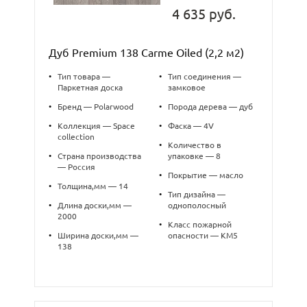
4 635 руб.
Дуб Premium 138 Carme Oiled (2,2 м2)
•
Тип товара —
•
Тип соединения —
Паркетная доска
замковое
•
Бренд — Polarwood
•
Порода дерева — дуб
•
Коллекция — Space
•
Фаска — 4V
collection
•
Количество в
•
Страна производства
упаковке — 8
— Россия
•
Покрытие — масло
•
Толщина,мм — 14
•
Тип дизайна —
•
Длина доски,мм —
однополосный
2000
•
Класс пожарной
•
Ширина доски,мм —
опасности — КМ5
138