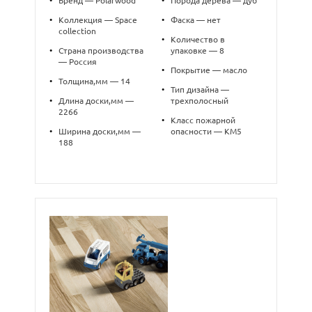
•
Бренд — Polarwood
•
Порода дерева — дуб
•
Коллекция — Space
•
Фаска — нет
collection
•
Количество в
•
Страна производства
упаковке — 8
— Россия
•
Покрытие — масло
•
Толщина,мм — 14
•
Тип дизайна —
•
Длина доски,мм —
трехполосный
2266
•
Класс пожарной
•
Ширина доски,мм —
опасности — КМ5
188