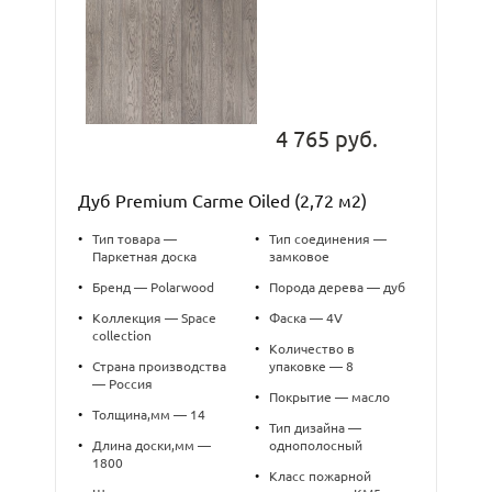
4 765 руб.
Дуб Premium Carme Oiled (2,72 м2)
•
Тип товара —
•
Тип соединения —
Паркетная доска
замковое
•
Бренд — Polarwood
•
Порода дерева — дуб
•
Коллекция — Space
•
Фаска — 4V
collection
•
Количество в
•
Страна производства
упаковке — 8
— Россия
•
Покрытие — масло
•
Толщина,мм — 14
•
Тип дизайна —
•
Длина доски,мм —
однополосный
1800
•
Класс пожарной