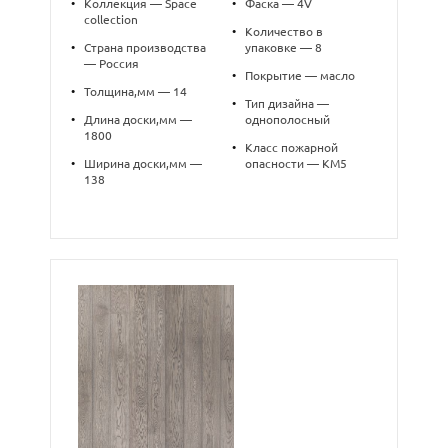
•
Коллекция — Space
•
Фаска — 4V
collection
•
Количество в
•
Страна производства
упаковке — 8
— Россия
•
Покрытие — масло
•
Толщина,мм — 14
•
Тип дизайна —
•
Длина доски,мм —
однополосный
1800
•
Класс пожарной
•
Ширина доски,мм —
опасности — КМ5
138