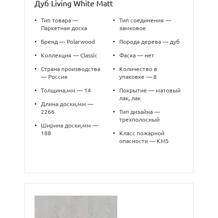
Дуб Living White Matt
•
Тип товара —
•
Тип соединения —
Паркетная доска
замковое
•
Бренд — Polarwood
•
Порода дерева — дуб
•
Коллекция — Classic
•
Фаска — нет
•
Страна производства
•
Количество в
— Россия
упаковке — 8
•
Толщина,мм — 14
•
Покрытие — матовый
лак, лак
•
Длина доски,мм —
2266
•
Тип дизайна —
трехполосный
•
Ширина доски,мм —
188
•
Класс пожарной
опасности — КМ5