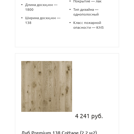
•
Покрытие — лак
•
Длина доски,мм —
1800
•
Тип дизайна —
однополосный
•
Ширина доски,мм —
138
•
Класс пожарной
опасности — КМ5
4 241 руб.
Дуб Premium 138 Cottage (2,2 м2)