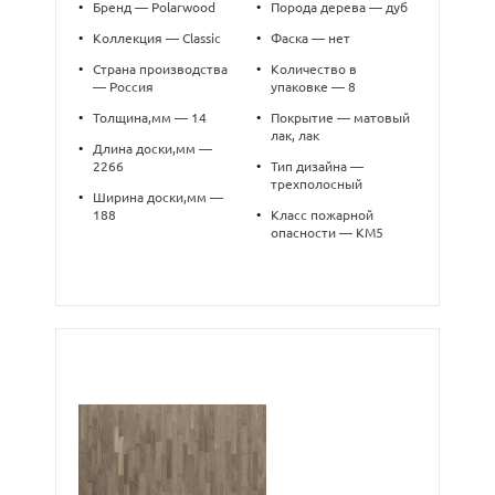
•
Бренд — Polarwood
•
Порода дерева — дуб
•
Коллекция — Classic
•
Фаска — нет
•
Страна производства
•
Количество в
— Россия
упаковке — 8
•
Толщина,мм — 14
•
Покрытие — матовый
лак, лак
•
Длина доски,мм —
2266
•
Тип дизайна —
трехполосный
•
Ширина доски,мм —
188
•
Класс пожарной
опасности — КМ5