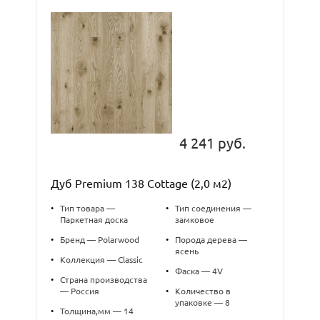
4 241 руб.
Дуб Premium 138 Cottage (2,0 м2)
•
Тип товара —
•
Тип соединения —
Паркетная доска
замковое
•
Бренд — Polarwood
•
Порода дерева —
ясень
•
Коллекция — Classic
•
Фаска — 4V
•
Страна производства
— Россия
•
Количество в
упаковке — 8
•
Толщина,мм — 14