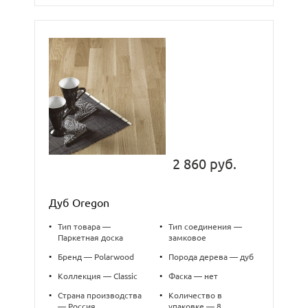
2 860 руб.
Дуб Oregon
•
Тип товара —
•
Тип соединения —
Паркетная доска
замковое
•
Бренд — Polarwood
•
Порода дерева — дуб
•
Коллекция — Classic
•
Фаска — нет
•
Страна производства
•
Количество в
— Россия
упаковке — 8