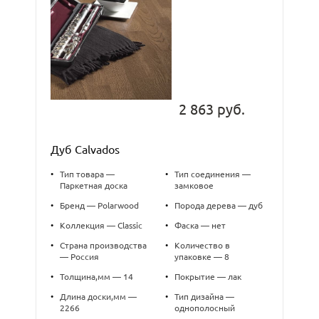
2 863 руб.
Дуб Calvados
•
Тип товара —
•
Тип соединения —
Паркетная доска
замковое
•
Бренд — Polarwood
•
Порода дерева — дуб
•
Коллекция — Classic
•
Фаска — нет
•
Страна производства
•
Количество в
— Россия
упаковке — 8
•
Толщина,мм — 14
•
Покрытие — лак
•
Длина доски,мм —
•
Тип дизайна —
2266
однополосный