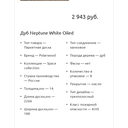
2 943 руб.
Дуб Neptune White Oiled
•
Тип товара —
•
Тип соединения —
Паркетная доска
замковое
•
Бренд — Polarwood
•
Порода дерева — дуб
•
Коллекция — Space
•
Фаска — нет
collection
•
Количество в
•
Страна производства
упаковке — 8
— Россия
•
Покрытие — масло
•
Толщина,мм — 14
•
Тип дизайна —
•
Длина доски,мм —
трехполосный
2266
•
Класс пожарной
•
Ширина доски,мм —
опасности — КМ5
188