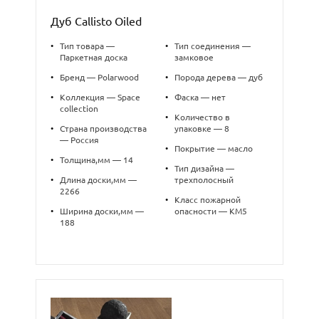
Дуб Callisto Oiled
•
Тип товара —
•
Тип соединения —
Паркетная доска
замковое
•
Бренд — Polarwood
•
Порода дерева — дуб
•
Коллекция — Space
•
Фаска — нет
collection
•
Количество в
•
Страна производства
упаковке — 8
— Россия
•
Покрытие — масло
•
Толщина,мм — 14
•
Тип дизайна —
•
Длина доски,мм —
трехполосный
2266
•
Класс пожарной
•
Ширина доски,мм —
опасности — КМ5
188