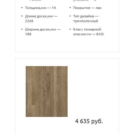
•
Толщина,мм — 14
•
Покрытие — лак
•
Длина доски,мм —
•
Тип дизайна —
2266
трехполосный
•
Ширина доски,мм —
•
Класс пожарной
188
опасности — КМ5
4 635 руб.