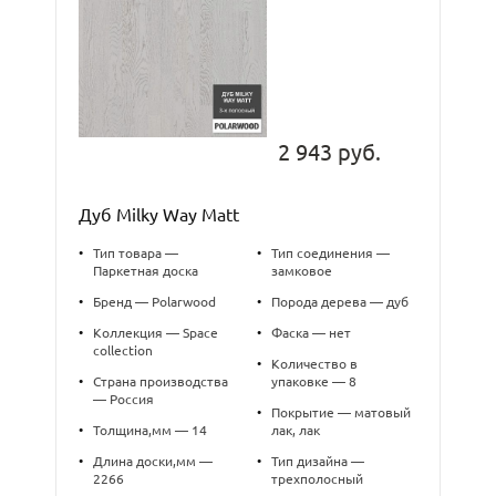
2 943 руб.
Дуб Milky Way Matt
•
Тип товара —
•
Тип соединения —
Паркетная доска
замковое
•
Бренд — Polarwood
•
Порода дерева — дуб
•
Коллекция — Space
•
Фаска — нет
collection
•
Количество в
•
Страна производства
упаковке — 8
— Россия
•
Покрытие — матовый
•
Толщина,мм — 14
лак, лак
•
Длина доски,мм —
•
Тип дизайна —
2266
трехполосный