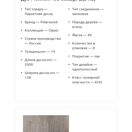
•
Тип товара —
•
Тип соединения —
Паркетная доска
замковое
•
Бренд — Polarwood
•
Порода дерева —
ясень
•
Коллекция — Classic
•
Фаска — 4V
•
Страна производства
— Россия
•
Количество в
упаковке — 8
•
Толщина,мм — 14
•
Покрытие — лак
•
Длина доски,мм —
2000
•
Тип дизайна —
однополосный
•
Ширина доски,мм —
138
•
Класс пожарной
опасности — КМ5