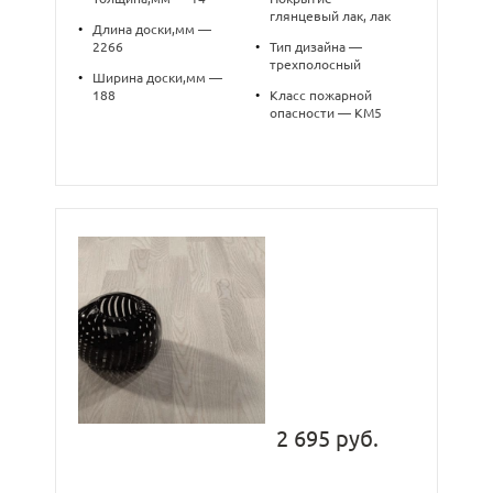
глянцевый лак, лак
•
Длина доски,мм —
2266
•
Тип дизайна —
трехполосный
•
Ширина доски,мм —
188
•
Класс пожарной
опасности — КМ5
2 695 руб.