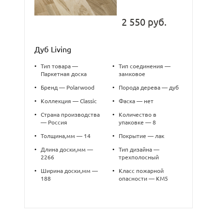
2 550 руб.
Дуб Living
•
Тип товара —
•
Тип соединения —
Паркетная доска
замковое
•
Бренд — Polarwood
•
Порода дерева — дуб
•
Коллекция — Classic
•
Фаска — нет
•
Страна производства
•
Количество в
— Россия
упаковке — 8
•
Толщина,мм — 14
•
Покрытие — лак
•
Длина доски,мм —
•
Тип дизайна —
2266
трехполосный
•
Ширина доски,мм —
•
Класс пожарной
188
опасности — КМ5