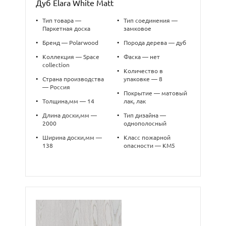
Дуб Elara White Matt
•
Тип товара —
•
Тип соединения —
Паркетная доска
замковое
•
Бренд — Polarwood
•
Порода дерева — дуб
•
Коллекция — Space
•
Фаска — нет
collection
•
Количество в
•
Страна производства
упаковке — 8
— Россия
•
Покрытие — матовый
•
Толщина,мм — 14
лак, лак
•
Длина доски,мм —
•
Тип дизайна —
2000
однополосный
•
Ширина доски,мм —
•
Класс пожарной
138
опасности — КМ5