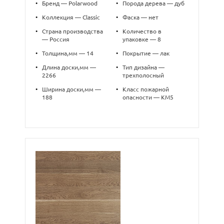
•
Бренд — Polarwood
•
Порода дерева — дуб
•
Коллекция — Classic
•
Фаска — нет
•
Страна производства
•
Количество в
— Россия
упаковке — 8
•
Толщина,мм — 14
•
Покрытие — лак
•
Длина доски,мм —
•
Тип дизайна —
2266
трехполосный
•
Ширина доски,мм —
•
Класс пожарной
188
опасности — КМ5