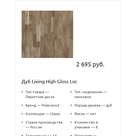
2 695 руб.
Дуб Living High Gloss Loc
•
Тип товара —
•
Тип соединения —
Паркетная доска
замковое
•
Бренд — Polarwood
•
Порода дерева — дуб
•
Коллекция — Classic
•
Фаска — нет
•
Страна производства
•
Количество в
— Россия
упаковке — 8
•
Толщина,мм — 14
•
Покрытие —