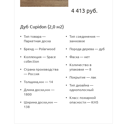
4 413 руб.
Дуб Cupidon (2,0 м2)
•
Тип товара —
•
Тип соединения —
Паркетная доска
замковое
•
Бренд — Polarwood
•
Порода дерева — дуб
•
Коллекция — Space
•
Фаска — нет
collection
•
Количество в
•
Страна производства
упаковке — 8
— Россия
•
Покрытие — лак
•
Толщина,мм — 14
•
Тип дизайна —
•
Длина доски,мм —
однополосный
1800
•
Класс пожарной
•
Ширина доски,мм —
опасности — КМ5
138