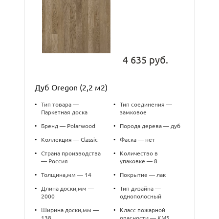
4 635 руб.
Дуб Oregon (2,2 м2)
•
Тип товара —
•
Тип соединения —
Паркетная доска
замковое
•
Бренд — Polarwood
•
Порода дерева — дуб
•
Коллекция — Classic
•
Фаска — нет
•
Страна производства
•
Количество в
— Россия
упаковке — 8
•
Толщина,мм — 14
•
Покрытие — лак
•
Длина доски,мм —
•
Тип дизайна —
2000
однополосный
•
Ширина доски,мм —
•
Класс пожарной
138
опасности — КМ5