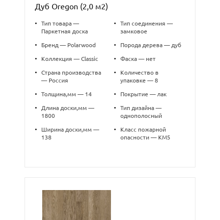
Дуб Oregon (2,0 м2)
•
Тип товара —
•
Тип соединения —
Паркетная доска
замковое
•
Бренд — Polarwood
•
Порода дерева — дуб
•
Коллекция — Classic
•
Фаска — нет
•
Страна производства
•
Количество в
— Россия
упаковке — 8
•
Толщина,мм — 14
•
Покрытие — лак
•
Длина доски,мм —
•
Тип дизайна —
1800
однополосный
•
Ширина доски,мм —
•
Класс пожарной
138
опасности — КМ5