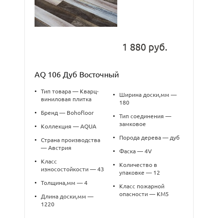
1 880 руб.
AQ 106 Дуб Восточный
•
Тип товара — Кварц-
•
Ширина доски,мм —
виниловая плитка
180
•
Бренд — Bohofloor
•
Тип соединения —
замковое
•
Коллекция — AQUA
•
Порода дерева — дуб
•
Страна производства
— Австрия
•
Фаска — 4V
•
Класс
•
Количество в
износостойкости — 43
упаковке — 12
•
Толщина,мм — 4
•
Класс пожарной
опасности — КМ5
•
Длина доски,мм —
1220