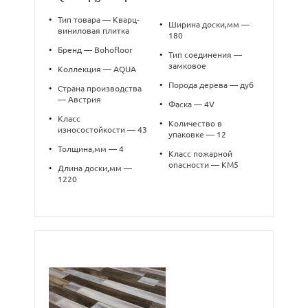
•
Тип товара — Кварц-
•
Ширина доски,мм —
виниловая плитка
180
•
Бренд — Bohofloor
•
Тип соединения —
замковое
•
Коллекция — AQUA
•
Порода дерева — дуб
•
Страна производства
— Австрия
•
Фаска — 4V
•
Класс
•
Количество в
износостойкости — 43
упаковке — 12
•
Толщина,мм — 4
•
Класс пожарной
опасности — КМ5
•
Длина доски,мм —
1220