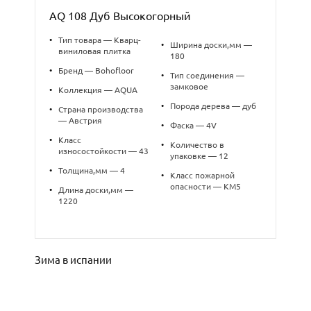
AQ 108 Дуб Высокогорный
•
Тип товара — Кварц-
•
Ширина доски,мм —
виниловая плитка
180
•
Бренд — Bohofloor
•
Тип соединения —
замковое
•
Коллекция — AQUA
•
Порода дерева — дуб
•
Страна производства
— Австрия
•
Фаска — 4V
•
Класс
•
Количество в
износостойкости — 43
упаковке — 12
•
Толщина,мм — 4
•
Класс пожарной
опасности — КМ5
•
Длина доски,мм —
1220
Зима в испании