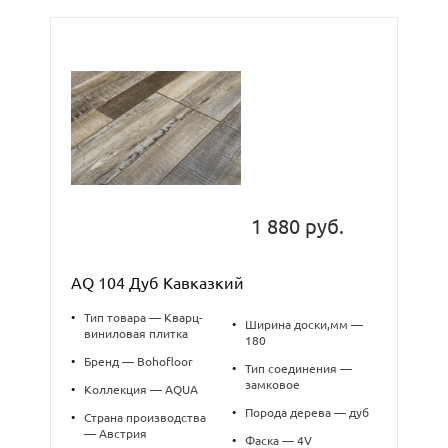
1 880 руб.
AQ 104 Дуб Кавказкий
•
Тип товара — Кварц-
•
Ширина доски,мм —
виниловая плитка
180
•
Бренд — Bohofloor
•
Тип соединения —
замковое
•
Коллекция — AQUA
•
Порода дерева — дуб
•
Страна производства
— Австрия
•
Фаска — 4V