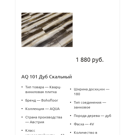
1 880 руб.
AQ 101 Дуб Скальный
•
Тип товара — Кварц-
•
Ширина доски,мм —
виниловая плитка
180
•
Бренд — Bohofloor
•
Тип соединения —
замковое
•
Коллекция — AQUA
•
Порода дерева — дуб
•
Страна производства
— Австрия
•
Фаска — 4V
•
Класс
•
Количество в