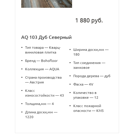
1 880 руб.
AQ 103 Дуб Северный
•
Тип товара — Кварц-
•
Ширина доски,мм —
виниловая плитка
180
•
Бренд — Bohofloor
•
Тип соединения —
замковое
•
Коллекция — AQUA
•
Порода дерева — дуб
•
Страна производства
— Австрия
•
Фаска — 4V
•
Класс
•
Количество в
износостойкости — 43
упаковке — 12
•
Толщина,мм — 4
•
Класс пожарной
опасности — КМ5
•
Длина доски,мм —
1220