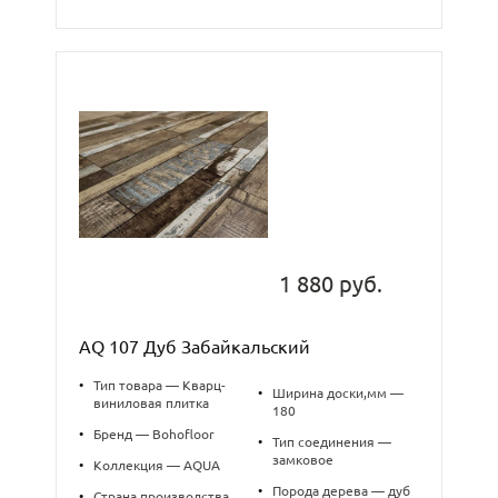
1 880 руб.
AQ 107 Дуб Забайкальский
•
Тип товара — Кварц-
•
Ширина доски,мм —
виниловая плитка
180
•
Бренд — Bohofloor
•
Тип соединения —
замковое
•
Коллекция — AQUA
•
Порода дерева — дуб
•
Страна производства