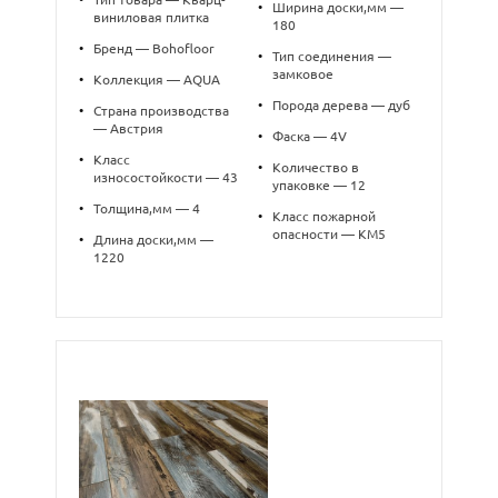
•
Ширина доски,мм —
виниловая плитка
180
•
Бренд — Bohofloor
•
Тип соединения —
замковое
•
Коллекция — AQUA
•
Порода дерева — дуб
•
Страна производства
— Австрия
•
Фаска — 4V
•
Класс
•
Количество в
износостойкости — 43
упаковке — 12
•
Толщина,мм — 4
•
Класс пожарной
опасности — КМ5
•
Длина доски,мм —
1220