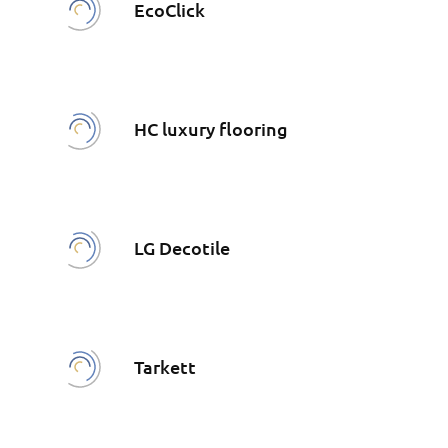
EcoClick
HC luxury flooring
LG Decotile
Tarkett