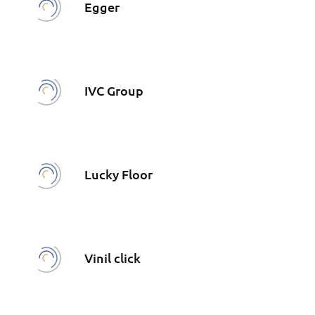
Egger
IVC Group
Lucky Floor
Vinil click