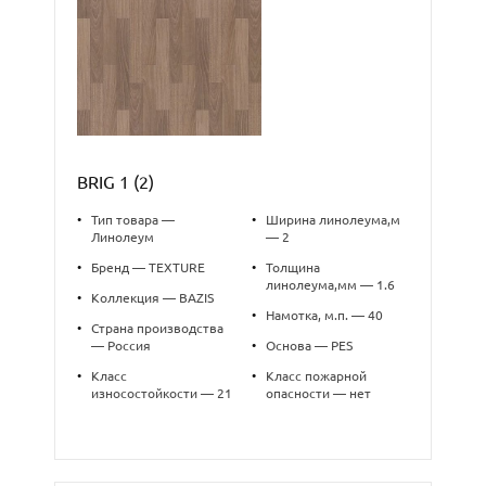
BRIG 1 (2)
•
Тип товара —
•
Ширина линолеума,м
Линолеум
— 2
•
Бренд — TEXTURE
•
Толщина
линолеума,мм — 1.6
•
Коллекция — BAZIS
•
Намотка, м.п. — 40
•
Страна производства
— Россия
•
Основа — PES
•
Класс
•
Класс пожарной
износостойкости — 21
опасности — нет