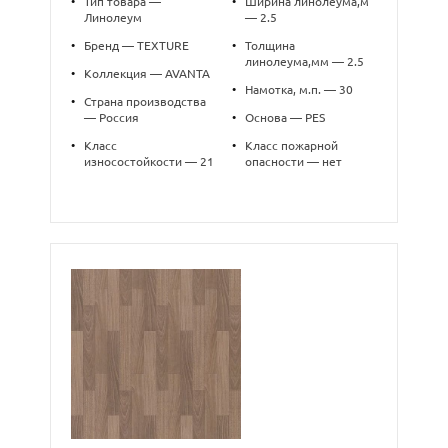
•
Тип товара —
•
Ширина линолеума,м
Линолеум
— 2.5
•
Бренд — TEXTURE
•
Толщина
линолеума,мм — 2.5
•
Коллекция — AVANTA
•
Намотка, м.п. — 30
•
Страна производства
— Россия
•
Основа — PES
•
Класс
•
Класс пожарной
износостойкости — 21
опасности — нет