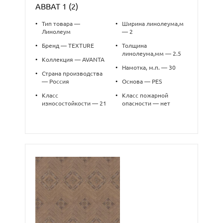
ABBAT 1 (2)
•
Тип товара —
•
Ширина линолеума,м
Линолеум
— 2
•
Бренд — TEXTURE
•
Толщина
линолеума,мм — 2.5
•
Коллекция — AVANTA
•
Намотка, м.п. — 30
•
Страна производства
— Россия
•
Основа — PES
•
Класс
•
Класс пожарной
износостойкости — 21
опасности — нет