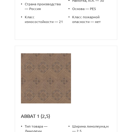
•
Намотка, м.п. — 30
•
Страна производства
— Россия
•
Основа — PES
•
Класс
•
Класс пожарной
износостойкости — 21
опасности — нет
ABBAT 1 (2,5)
•
Тип товара —
•
Ширина линолеума,м
Линолеум
— 2.5