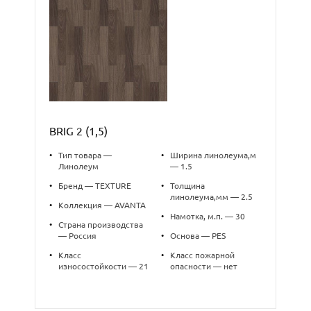
BRIG 2 (1,5)
•
Тип товара —
•
Ширина линолеума,м
Линолеум
— 1.5
•
Бренд — TEXTURE
•
Толщина
линолеума,мм — 2.5
•
Коллекция — AVANTA
•
Намотка, м.п. — 30
•
Страна производства
— Россия
•
Основа — PES
•
Класс
•
Класс пожарной
износостойкости — 21
опасности — нет