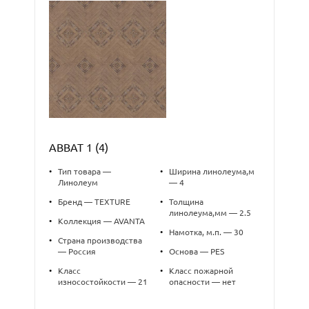
ABBAT 1 (4)
•
Тип товара —
•
Ширина линолеума,м
Линолеум
— 4
•
Бренд — TEXTURE
•
Толщина
линолеума,мм — 2.5
•
Коллекция — AVANTA
•
Намотка, м.п. — 30
•
Страна производства
— Россия
•
Основа — PES
•
Класс
•
Класс пожарной
износостойкости — 21
опасности — нет