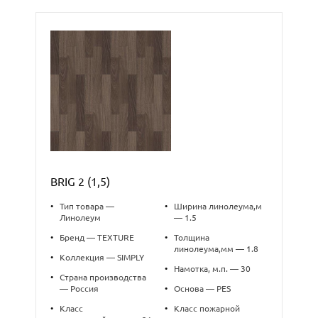
BRIG 2 (1,5)
•
Тип товара —
•
Ширина линолеума,м
Линолеум
— 1.5
•
Бренд — TEXTURE
•
Толщина
линолеума,мм — 1.8
•
Коллекция — SIMPLY
•
Намотка, м.п. — 30
•
Страна производства
— Россия
•
Основа — PES
•
Класс
•
Класс пожарной