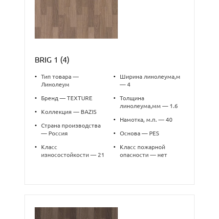
BRIG 1 (4)
•
Тип товара —
•
Ширина линолеума,м
Линолеум
— 4
•
Бренд — TEXTURE
•
Толщина
линолеума,мм — 1.6
•
Коллекция — BAZIS
•
Намотка, м.п. — 40
•
Страна производства
— Россия
•
Основа — PES
•
Класс
•
Класс пожарной
износостойкости — 21
опасности — нет