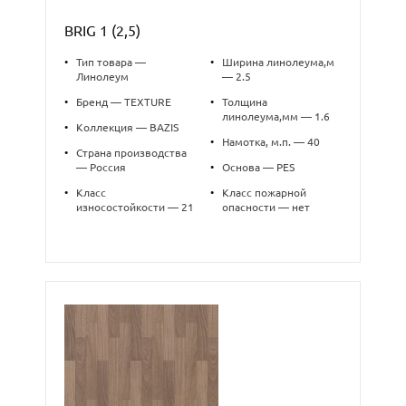
BRIG 1 (2,5)
•
Тип товара —
•
Ширина линолеума,м
Линолеум
— 2.5
•
Бренд — TEXTURE
•
Толщина
линолеума,мм — 1.6
•
Коллекция — BAZIS
•
Намотка, м.п. — 40
•
Страна производства
— Россия
•
Основа — PES
•
Класс
•
Класс пожарной
износостойкости — 21
опасности — нет