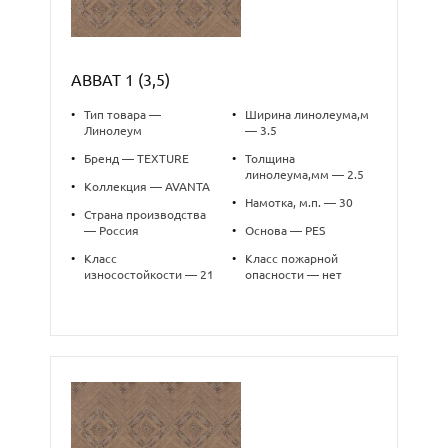
ABBAT 1 (3,5)
•
Тип товара —
•
Ширина линолеума,м
Линолеум
— 3.5
•
Бренд — TEXTURE
•
Толщина
линолеума,мм — 2.5
•
Коллекция — AVANTA
•
Намотка, м.п. — 30
•
Страна производства
— Россия
•
Основа — PES
•
Класс
•
Класс пожарной
износостойкости — 21
опасности — нет