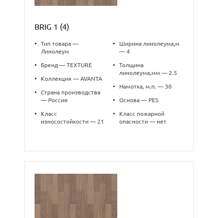
BRIG 1 (4)
•
Тип товара —
•
Ширина линолеума,м
Линолеум
— 4
•
Бренд — TEXTURE
•
Толщина
линолеума,мм — 2.5
•
Коллекция — AVANTA
•
Намотка, м.п. — 30
•
Страна производства
— Россия
•
Основа — PES
•
Класс
•
Класс пожарной
износостойкости — 21
опасности — нет