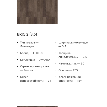
BRIG 2 (3,5)
•
Тип товара —
•
Ширина линолеума,м
Линолеум
— 3.5
•
Бренд — TEXTURE
•
Толщина
линолеума,мм — 2.5
•
Коллекция — AVANTA
•
Намотка, м.п. — 30
•
Страна производства
— Россия
•
Основа — PES
•
Класс
•
Класс пожарной
износостойкости — 21
опасности — нет