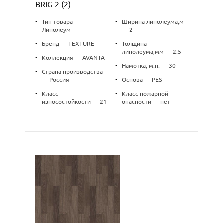
BRIG 2 (2)
•
Тип товара —
•
Ширина линолеума,м
Линолеум
— 2
•
Бренд — TEXTURE
•
Толщина
линолеума,мм — 2.5
•
Коллекция — AVANTA
•
Намотка, м.п. — 30
•
Страна производства
— Россия
•
Основа — PES
•
Класс
•
Класс пожарной
износостойкости — 21
опасности — нет