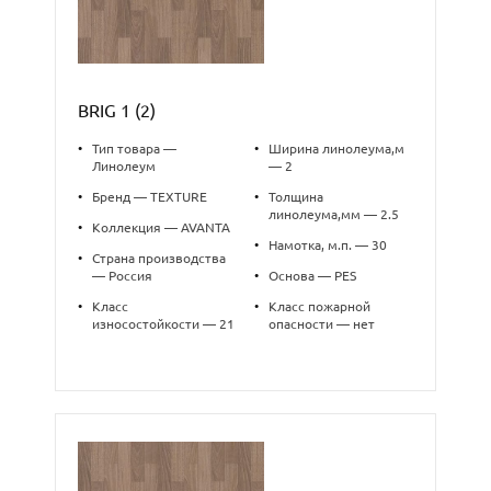
BRIG 1 (2)
•
Тип товара —
•
Ширина линолеума,м
Линолеум
— 2
•
Бренд — TEXTURE
•
Толщина
линолеума,мм — 2.5
•
Коллекция — AVANTA
•
Намотка, м.п. — 30
•
Страна производства
— Россия
•
Основа — PES
•
Класс
•
Класс пожарной
износостойкости — 21
опасности — нет