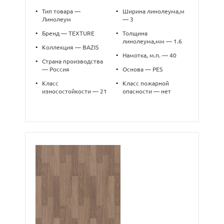
•
Тип товара —
•
Ширина линолеума,м
Линолеум
— 3
•
Бренд — TEXTURE
•
Толщина
линолеума,мм — 1.6
•
Коллекция — BAZIS
•
Намотка, м.п. — 40
•
Страна производства
— Россия
•
Основа — PES
•
Класс
•
Класс пожарной
износостойкости — 21
опасности — нет