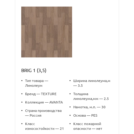
BRIG 1 (3,5)
•
Тип товара —
•
Ширина линолеума,м
Линолеум
— 3.5
•
Бренд — TEXTURE
•
Толщина
линолеума,мм — 2.5
•
Коллекция — AVANTA
•
Намотка, м.п. — 30
•
Страна производства
— Россия
•
Основа — PES
•
Класс
•
Класс пожарной
износостойкости — 21
опасности — нет