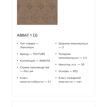
ABBAT 1 (3)
•
Тип товара —
•
Ширина линолеума,м
Линолеум
— 3
•
Бренд — TEXTURE
•
Толщина
линолеума,мм — 2.5
•
Коллекция — AVANTA
•
Намотка, м.п. — 30
•
Страна производства
— Россия
•
Основа — PES
•
Класс
•
Класс пожарной
износостойкости — 21
опасности — нет