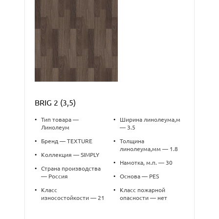
BRIG 2 (3,5)
•
Тип товара —
•
Ширина линолеума,м
Линолеум
— 3.5
•
Бренд — TEXTURE
•
Толщина
линолеума,мм — 1.8
•
Коллекция — SIMPLY
•
Намотка, м.п. — 30
•
Страна производства
— Россия
•
Основа — PES
•
Класс
•
Класс пожарной
износостойкости — 21
опасности — нет