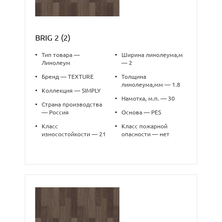
BRIG 2 (2)
•
Тип товара —
•
Ширина линолеума,м
Линолеум
— 2
•
Бренд — TEXTURE
•
Толщина
линолеума,мм — 1.8
•
Коллекция — SIMPLY
•
Намотка, м.п. — 30
•
Страна производства
— Россия
•
Основа — PES
•
Класс
•
Класс пожарной
износостойкости — 21
опасности — нет