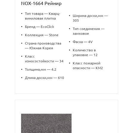
NOX-1664 Рейнир
•
Тип товара — Кварц-
•
Ширина доски,мм —
виниловая плитка
305
•
Бренд — EcoClick
•
Тип соединения —
замковое
•
Коллекция — Stone
•
Фаска — 4V
•
Страна производства
— Южная Корея
•
Количество в
упаковке — 12
•
Класс
износостойкости — 34
•
Класс пожарной
опасности — КМ2
•
Толщина,мм — 4.2
•
Длина доски,мм — 610