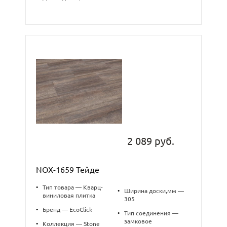
2 089 руб.
NOX-1659 Тейде
•
Тип товара — Кварц-
•
Ширина доски,мм —
виниловая плитка
305
•
Бренд — EcoClick
•
Тип соединения —
замковое
•
Коллекция — Stone