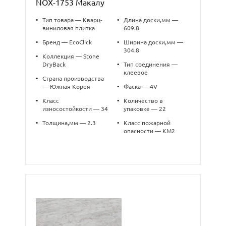
NOX-1753 Макалу
•
Тип товара — Кварц-
•
Длина доски,мм —
виниловая плитка
609.8
•
Бренд — EcoClick
•
Ширина доски,мм —
304.8
•
Коллекция — Stone
DryBack
•
Тип соединения —
клеевое
•
Страна производства
— Южная Корея
•
Фаска — 4V
•
Класс
•
Количество в
износостойкости — 34
упаковке — 22
•
Толщина,мм — 2.3
•
Класс пожарной
опасности — КМ2