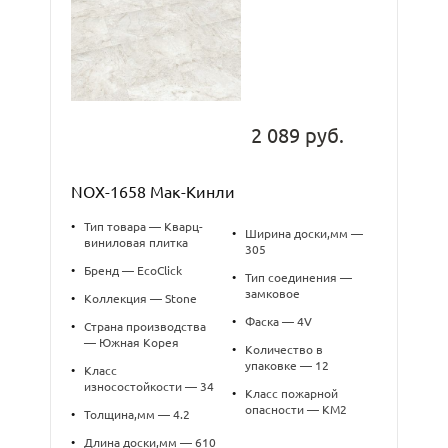
2 089 руб.
NOX-1658 Мак-Кинли
•
Тип товара — Кварц-
•
Ширина доски,мм —
виниловая плитка
305
•
Бренд — EcoClick
•
Тип соединения —
замковое
•
Коллекция — Stone
•
Фаска — 4V
•
Страна производства
— Южная Корея
•
Количество в
упаковке — 12
•
Класс
износостойкости — 34
•
Класс пожарной
опасности — КМ2
•
Толщина,мм — 4.2
•
Длина доски,мм — 610