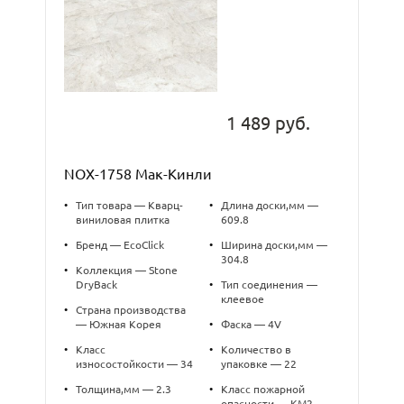
1 489 руб.
NOX-1758 Мак-Кинли
•
Тип товара — Кварц-
•
Длина доски,мм —
виниловая плитка
609.8
•
Бренд — EcoClick
•
Ширина доски,мм —
304.8
•
Коллекция — Stone
DryBack
•
Тип соединения —
клеевое
•
Страна производства
— Южная Корея
•
Фаска — 4V
•
Класс
•
Количество в
износостойкости — 34
упаковке — 22
•
Толщина,мм — 2.3
•
Класс пожарной
опасности — КМ2