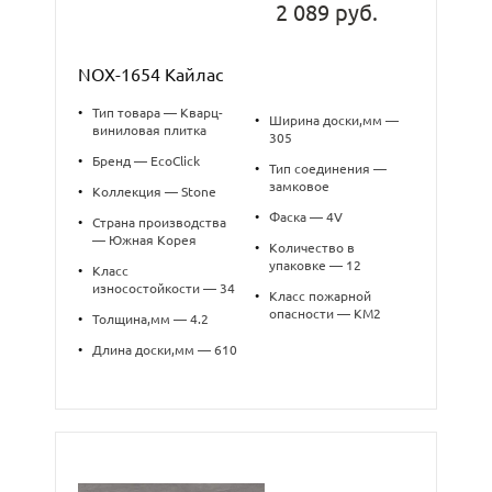
2 089 руб.
NOX-1654 Кайлас
•
Тип товара — Кварц-
•
Ширина доски,мм —
виниловая плитка
305
•
Бренд — EcoClick
•
Тип соединения —
замковое
•
Коллекция — Stone
•
Фаска — 4V
•
Страна производства
— Южная Корея
•
Количество в
упаковке — 12
•
Класс
износостойкости — 34
•
Класс пожарной
опасности — КМ2
•
Толщина,мм — 4.2
•
Длина доски,мм — 610