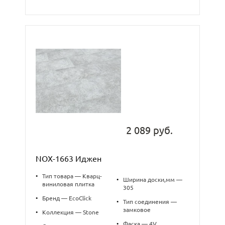
2 089 руб.
NOX-1663 Иджен
•
Тип товара — Кварц-
•
Ширина доски,мм —
виниловая плитка
305
•
Бренд — EcoClick
•
Тип соединения —
замковое
•
Коллекция — Stone
•
Фаска — 4V