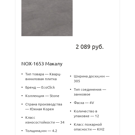
2 089 руб.
NOX-1653 Макалу
•
Тип товара — Кварц-
•
Ширина доски,мм —
виниловая плитка
305
•
Бренд — EcoClick
•
Тип соединения —
замковое
•
Коллекция — Stone
•
Фаска — 4V
•
Страна производства
— Южная Корея
•
Количество в
упаковке — 12
•
Класс
износостойкости — 34
•
Класс пожарной
опасности — КМ2
•
Толщина,мм — 4.2