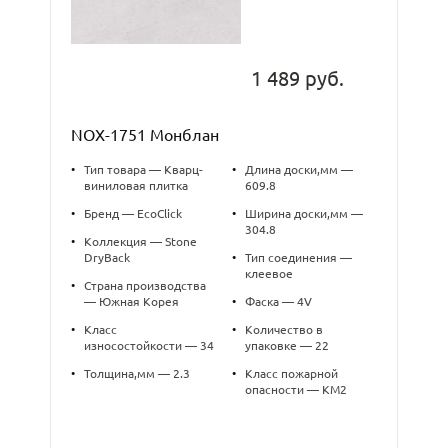
1 489 руб.
NOX-1751 Монблан
•
Тип товара — Кварц-
•
Длина доски,мм —
виниловая плитка
609.8
•
Бренд — EcoClick
•
Ширина доски,мм —
304.8
•
Коллекция — Stone
DryBack
•
Тип соединения —
клеевое
•
Страна производства
— Южная Корея
•
Фаска — 4V
•
Класс
•
Количество в
износостойкости — 34
упаковке — 22
•
Толщина,мм — 2.3
•
Класс пожарной
опасности — КМ2