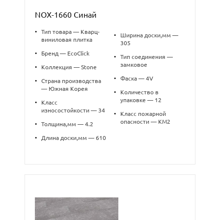
NOX-1660 Синай
•
Тип товара — Кварц-
•
Ширина доски,мм —
виниловая плитка
305
•
Бренд — EcoClick
•
Тип соединения —
замковое
•
Коллекция — Stone
•
Фаска — 4V
•
Страна производства
— Южная Корея
•
Количество в
упаковке — 12
•
Класс
износостойкости — 34
•
Класс пожарной
опасности — КМ2
•
Толщина,мм — 4.2
•
Длина доски,мм — 610