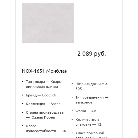
2 089 руб.
NOX-1651 Монблан
•
Тип товара — Кварц-
•
Ширина доски,мм —
виниловая плитка
305
•
Бренд — EcoClick
•
Тип соединения —
замковое
•
Коллекция — Stone
•
Фаска — 4V
•
Страна производства
— Южная Корея
•
Количество в
упаковке — 12
•
Класс
износостойкости — 34
•
Класс пожарной
опасности — КМ2