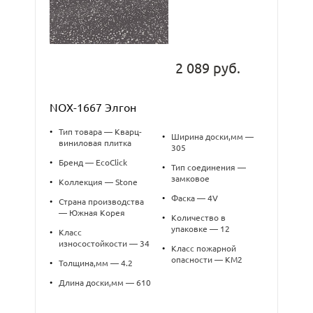
2 089 руб.
NOX-1667 Элгон
•
Тип товара — Кварц-
•
Ширина доски,мм —
виниловая плитка
305
•
Бренд — EcoClick
•
Тип соединения —
замковое
•
Коллекция — Stone
•
Фаска — 4V
•
Страна производства
— Южная Корея
•
Количество в
упаковке — 12
•
Класс
износостойкости — 34
•
Класс пожарной
опасности — КМ2
•
Толщина,мм — 4.2
•
Длина доски,мм — 610