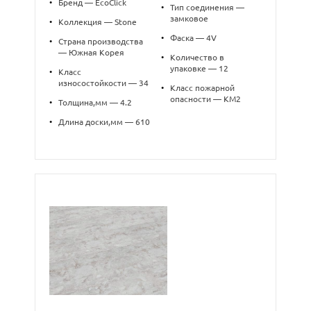
•
Бренд — EcoClick
•
Тип соединения —
замковое
•
Коллекция — Stone
•
Фаска — 4V
•
Страна производства
— Южная Корея
•
Количество в
упаковке — 12
•
Класс
износостойкости — 34
•
Класс пожарной
опасности — КМ2
•
Толщина,мм — 4.2
•
Длина доски,мм — 610