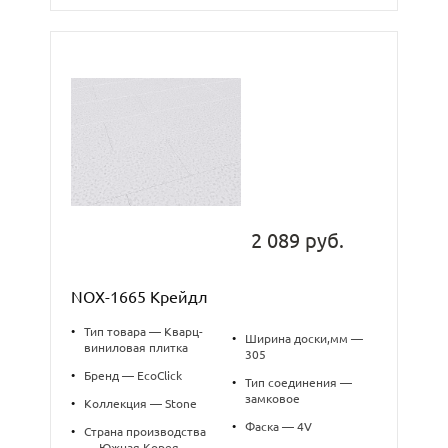
2 089 руб.
NOX-1665 Крейдл
•
Тип товара — Кварц-
•
Ширина доски,мм —
виниловая плитка
305
•
Бренд — EcoClick
•
Тип соединения —
замковое
•
Коллекция — Stone
•
Фаска — 4V
•
Страна производства
— Южная Корея