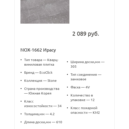
2 089 руб.
NOX-1662 Ирасу
•
Тип товара — Кварц-
•
Ширина доски,мм —
виниловая плитка
305
•
Бренд — EcoClick
•
Тип соединения —
замковое
•
Коллекция — Stone
•
Фаска — 4V
•
Страна производства
— Южная Корея
•
Количество в
упаковке — 12
•
Класс
износостойкости — 34
•
Класс пожарной
опасности — КМ2
•
Толщина,мм — 4.2
•
Длина доски,мм — 610