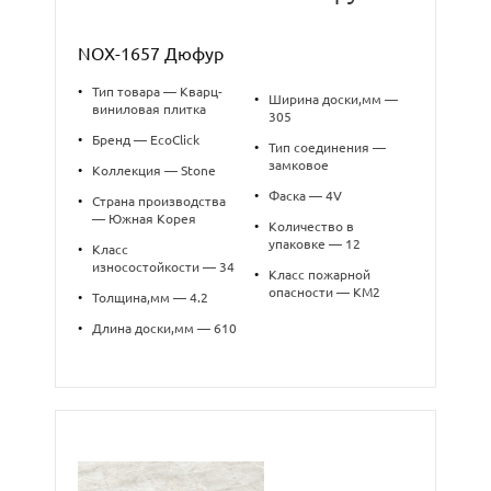
NOX-1657 Дюфур
•
Тип товара — Кварц-
•
Ширина доски,мм —
виниловая плитка
305
•
Бренд — EcoClick
•
Тип соединения —
замковое
•
Коллекция — Stone
•
Фаска — 4V
•
Страна производства
— Южная Корея
•
Количество в
упаковке — 12
•
Класс
износостойкости — 34
•
Класс пожарной
опасности — КМ2
•
Толщина,мм — 4.2
•
Длина доски,мм — 610