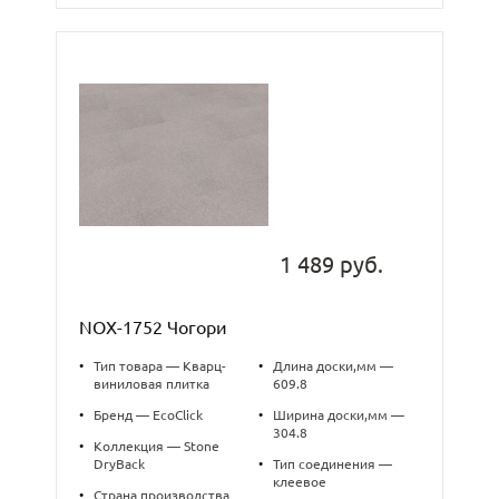
1 489 руб.
NOX-1752 Чогори
•
Тип товара — Кварц-
•
Длина доски,мм —
виниловая плитка
609.8
•
Бренд — EcoClick
•
Ширина доски,мм —
304.8
•
Коллекция — Stone
DryBack
•
Тип соединения —
клеевое
•
Страна производства