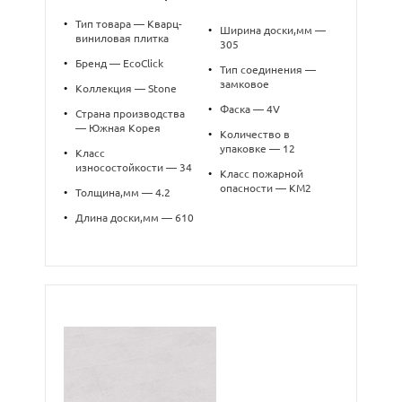
•
Тип товара — Кварц-
•
Ширина доски,мм —
виниловая плитка
305
•
Бренд — EcoClick
•
Тип соединения —
замковое
•
Коллекция — Stone
•
Фаска — 4V
•
Страна производства
— Южная Корея
•
Количество в
упаковке — 12
•
Класс
износостойкости — 34
•
Класс пожарной
опасности — КМ2
•
Толщина,мм — 4.2
•
Длина доски,мм — 610