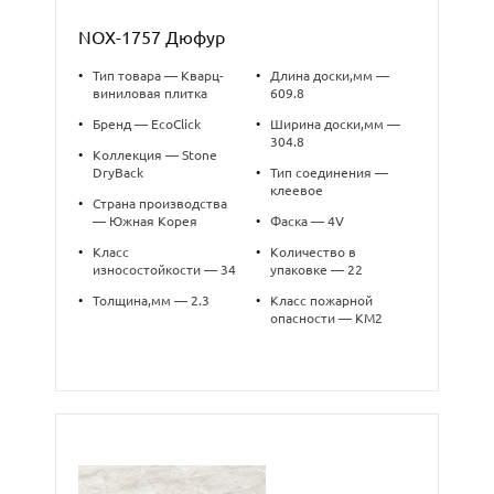
NOX-1757 Дюфур
•
Тип товара — Кварц-
•
Длина доски,мм —
виниловая плитка
609.8
•
Бренд — EcoClick
•
Ширина доски,мм —
304.8
•
Коллекция — Stone
DryBack
•
Тип соединения —
клеевое
•
Страна производства
— Южная Корея
•
Фаска — 4V
•
Класс
•
Количество в
износостойкости — 34
упаковке — 22
•
Толщина,мм — 2.3
•
Класс пожарной
опасности — КМ2