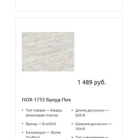
1 489 руб.
NOX-1755 Броуд-Пик
•
Тип товара — Кварц-
•
Длина доски,мм —
виниловая плитка
609.8
•
Бренд — EcoClick
•
Ширина доски,мм —
304.8
•
Коллекция — Stone
DryBack
•
Тип соединения —