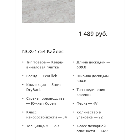
1 489 руб.
NOX-1754 Кайлас
•
Тип товара — Кварц-
•
Длина доски,мм —
виниловая плитка
609.8
•
Бренд — EcoClick
•
Ширина доски,мм —
304.8
•
Коллекция — Stone
DryBack
•
Тип соединения —
клеевое
•
Страна производства
— Южная Корея
•
Фаска — 4V
•
Класс
•
Количество в
износостойкости — 34
упаковке — 22
•
Толщина,мм — 2.3
•
Класс пожарной
опасности — КМ2