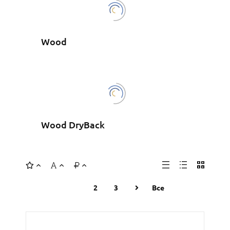
Wood
Wood DryBack
1
2
3
Все