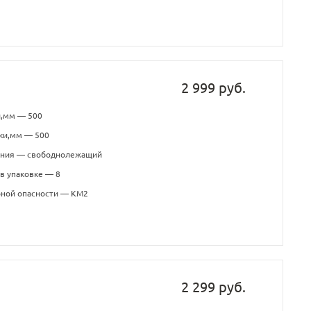
2 999 руб.
и,мм — 500
ки,мм — 500
ения — свободнолежащий
в упаковке — 8
рной опасности — КМ2
2 299 руб.