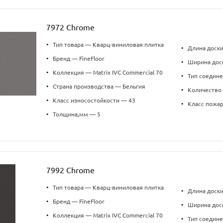
7972 Chrome
•
Тип товара — Кварц-виниловая плитка
•
Длина доски
•
Бренд — FineFloor
•
Ширина дос
•
Коллекция — Matrix IVC Commercial 70
•
Тип соедин
•
Страна производства — Бельгия
•
Количество 
•
Класс износостойкости — 43
•
Класс пожа
•
Толщина,мм — 5
7992 Chrome
•
Тип товара — Кварц-виниловая плитка
•
Длина доски
•
Бренд — FineFloor
•
Ширина дос
•
Коллекция — Matrix IVC Commercial 70
•
Тип соедин