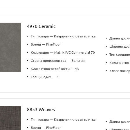
4970 Ceramic
•
Тип товара — Кварц-виниловая плитка
•
Длина доски
•
Бренд — FineFloor
•
Ширина дос
•
Коллекция — Matrix IVC Commercial 70
•
Тип соедин
•
Страна производства — Бельгия
•
Количество 
•
Класс износостойкости — 43
•
Класс пожа
•
Толщина,мм — 5
8853 Weaves
•
Тип товара — Кварц-виниловая плитка
•
Длина доск
•
Бренд — FineFloor
•
Ширина дос