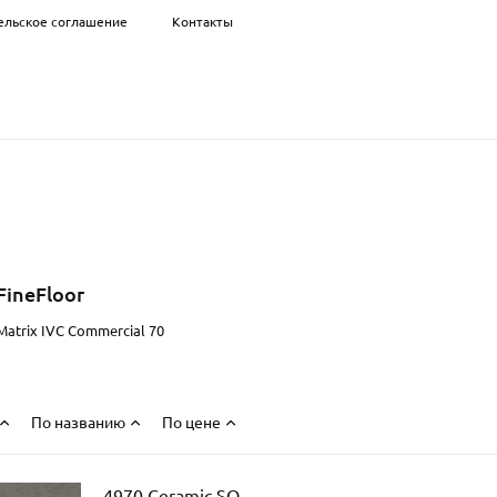
ельское соглашение
Контакты
FineFloor
Matrix IVC Commercial 70
По названию
По цене
4970 Ceramic SQ