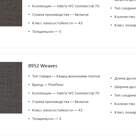
•
Коллекция — Matrix IVC Commercial 70
•
Тип соедин
•
Страна производства — Бельгия
•
Количество 
•
Класс износостойкости — 43
•
Класс пожа
•
Толщина,мм — 5
8952 Weaves
•
Тип товара — Кварц-виниловая плитка
•
Длина доск
•
Бренд — FineFloor
•
Ширина дос
•
Коллекция — Matrix IVC Commercial 70
•
Тип соедин
•
Страна производства — Бельгия
•
Количество 
•
Класс износостойкости — 43
•
Класс пожа
•
Толщина,мм — 5