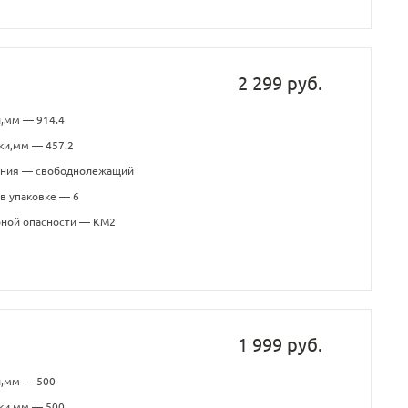
2 299 руб.
,мм — 914.4
ки,мм — 457.2
ения — свободнолежащий
в упаковке — 6
рной опасности — КМ2
1 999 руб.
и,мм — 500
ки,мм — 500