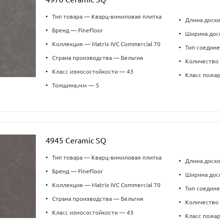
•
Тип товара — Кварц-виниловая плитка
•
Длина доск
•
Бренд — FineFloor
•
Ширина дос
•
Коллекция — Matrix IVC Commercial 70
•
Тип соедин
•
Страна производства — Бельгия
•
Количество 
•
Класс износостойкости — 43
•
Класс пожа
•
Толщина,мм — 5
4945 Ceramic SQ
•
Тип товара — Кварц-виниловая плитка
•
Длина доск
•
Бренд — FineFloor
•
Ширина дос
•
Коллекция — Matrix IVC Commercial 70
•
Тип соедин
•
Страна производства — Бельгия
•
Количество 
•
Класс износостойкости — 43
•
Класс пожа