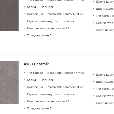
•
Длина доски
•
Бренд — FineFloor
•
Ширина дос
•
Коллекция — Matrix IVC Commercial 70
•
Тип соедин
•
Страна производства — Бельгия
•
Количество 
•
Класс износостойкости — 43
•
Класс пожа
•
Толщина,мм — 5
4968 Ceramic
•
Тип товара — Кварц-виниловая плитка
•
Длина доски
•
Бренд — FineFloor
•
Ширина дос
•
Коллекция — Matrix IVC Commercial 70
•
Тип соедин
•
Страна производства — Бельгия
•
Количество 
•
Класс износостойкости — 43
•
Класс пожа
•
Толщина,мм — 5