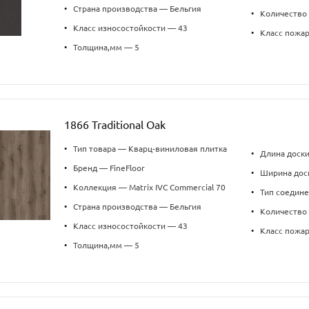
•
Страна производства — Бельгия
•
Количество 
•
Класс износостойкости — 43
•
Класс пожа
•
Толщина,мм — 5
1866 Traditional Oak
•
Тип товара — Кварц-виниловая плитка
•
Длина доск
•
Бренд — FineFloor
•
Ширина дос
•
Коллекция — Matrix IVC Commercial 70
•
Тип соедин
•
Страна производства — Бельгия
•
Количество 
•
Класс износостойкости — 43
•
Класс пожа
•
Толщина,мм — 5