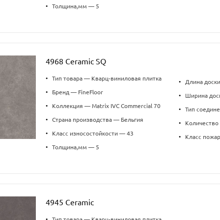
•
Толщина,мм — 5
4968 Ceramic SQ
•
Тип товара — Кварц-виниловая плитка
•
Длина доск
•
Бренд — FineFloor
•
Ширина дос
•
Коллекция — Matrix IVC Commercial 70
•
Тип соедин
•
Страна производства — Бельгия
•
Количество 
•
Класс износостойкости — 43
•
Класс пожа
•
Толщина,мм — 5
4945 Ceramic
•
Тип товара — Кварц-виниловая плитка