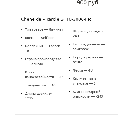
900 руб.
Chene de Picardie BF10-3006-FR
•
Тип товара — Ламинат
•
Ширина доски,мм —
240
•
Бренд — Belfloor
•
Тип соединения —
•
Коллекция — French
замковое
10
•
Порода дерева —
•
Страна производства
венге
— Бельгия
•
Фаска — 4U
•
Класс
износостойкости — 34
•
Количество в
упаковке — 6
•
Толщина,мм — 10
•
Класс пожарной
•
Длина доски,мм —
опасности — КМ5
1215