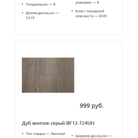
упаковке — 8
•
Толщина,мм — 8
•
Класс пожарной
•
Длина доски,мм —
опасности — КМ5
1219
999 руб.
Дуб винтаж серый BF12-724UN
•
Тип товара — Ламинат
•
Ширина доски,мм —