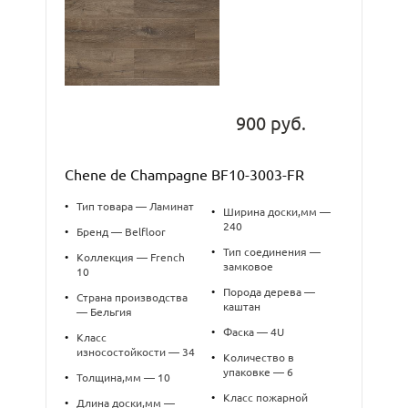
900 руб.
Chene de Champagne BF10-3003-FR
•
Тип товара — Ламинат
•
Ширина доски,мм —
240
•
Бренд — Belfloor
•
Тип соединения —
•
Коллекция — French
замковое
10
•
Порода дерева —
•
Страна производства
каштан
— Бельгия
•
Фаска — 4U
•
Класс
износостойкости — 34
•
Количество в
упаковке — 6
•
Толщина,мм — 10
•
Класс пожарной
•
Длина доски,мм —