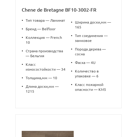
Chene de Bretagne BF10-3002-FR
•
Тип товара — Ламинат
•
Ширина доски,мм —
165
•
Бренд — Belfloor
•
Тип соединения —
•
Коллекция — French
замковое
10
•
Порода дерева —
•
Страна производства
сосна
— Бельгия
•
Фаска — 4U
•
Класс
износостойкости — 34
•
Количество в
упаковке — 6
•
Толщина,мм — 10
•
Класс пожарной
•
Длина доски,мм —
опасности — КМ5
1215