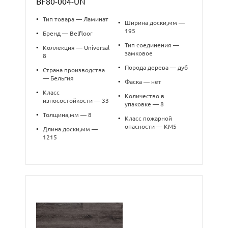
BF80-004-UN
•
Тип товара — Ламинат
•
Ширина доски,мм —
195
•
Бренд — Belfloor
•
Тип соединения —
•
Коллекция — Universal
замковое
8
•
Порода дерева — дуб
•
Страна производства
— Бельгия
•
Фаска — нет
•
Класс
•
Количество в
износостойкости — 33
упаковке — 8
•
Толщина,мм — 8
•
Класс пожарной
опасности — КМ5
•
Длина доски,мм —
1215