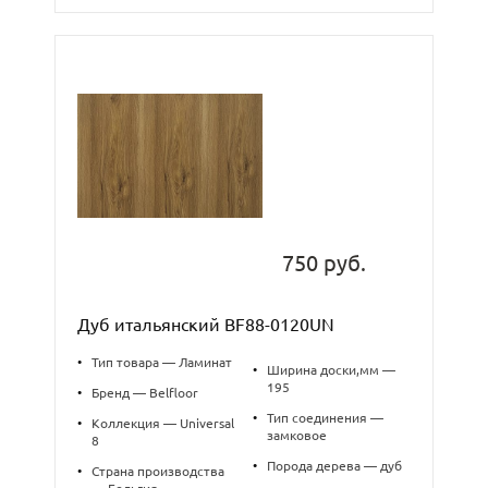
750 руб.
Дуб итальянский BF88-0120UN
•
Тип товара — Ламинат
•
Ширина доски,мм —
195
•
Бренд — Belfloor
•
Тип соединения —
•
Коллекция — Universal
замковое
8
•
Порода дерева — дуб
•
Страна производства