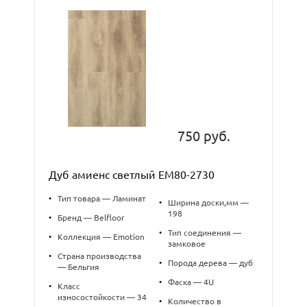
750 руб.
Дуб амиенс светлый EM80-2730
•
Тип товара — Ламинат
•
Ширина доски,мм —
198
•
Бренд — Belfloor
•
Тип соединения —
•
Коллекция — Emotion
замковое
•
Страна производства
•
Порода дерева — дуб
— Бельгия
•
Фаска — 4U
•
Класс
износостойкости — 34
•
Количество в