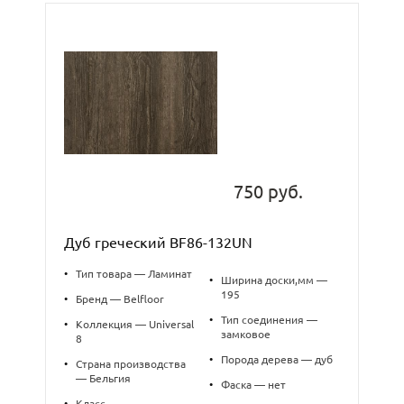
750 руб.
Дуб греческий BF86-132UN
•
Тип товара — Ламинат
•
Ширина доски,мм —
195
•
Бренд — Belfloor
•
Тип соединения —
•
Коллекция — Universal
замковое
8
•
Порода дерева — дуб
•
Страна производства
— Бельгия
•
Фаска — нет
•
Класс