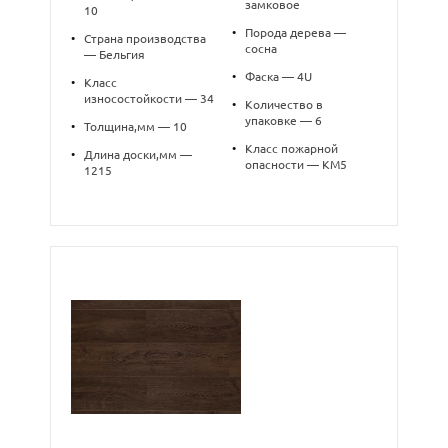
замковое
10
•
Порода дерева —
•
Страна производства
сосна
— Бельгия
•
Фаска — 4U
•
Класс
износостойкости — 34
•
Количество в
упаковке — 6
•
Толщина,мм — 10
•
Класс пожарной
•
Длина доски,мм —
опасности — КМ5
1215