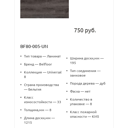
750 руб.
BF80-005-UN
•
Тип товара — Ламинат
•
Ширина доски,мм —
195
•
Бренд — Belfloor
•
Тип соединения —
•
Коллекция — Universal
замковое
8
•
Порода дерева — дуб
•
Страна производства
— Бельгия
•
Фаска — нет
•
Класс
•
Количество в
износостойкости — 33
упаковке — 8
•
Толщина,мм — 8
•
Класс пожарной
опасности — КМ5
•
Длина доски,мм —
1215