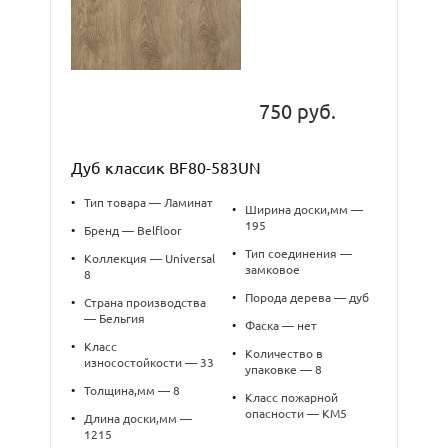
750 руб.
Дуб классик BF80-583UN
•
Тип товара — Ламинат
•
Ширина доски,мм —
195
•
Бренд — Belfloor
•
Тип соединения —
•
Коллекция — Universal
замковое
8
•
Порода дерева — дуб
•
Страна производства
— Бельгия
•
Фаска — нет
•
Класс
•
Количество в
износостойкости — 33
упаковке — 8
•
Толщина,мм — 8
•
Класс пожарной
опасности — КМ5
•
Длина доски,мм —
1215