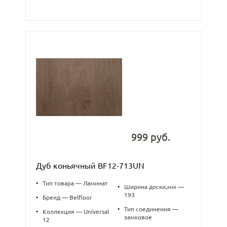
999 руб.
Дуб коньячный BF12-713UN
•
Тип товара — Ламинат
•
Ширина доски,мм —
193
•
Бренд — Belfloor
•
Тип соединения —
•
Коллекция — Universal
замковое
12