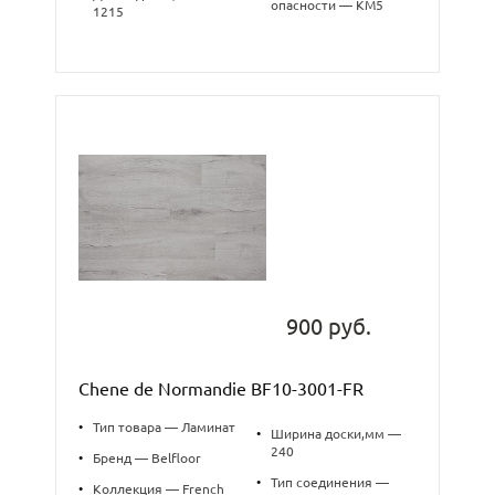
опасности — КМ5
1215
900 руб.
Chene de Normandie BF10-3001-FR
•
Тип товара — Ламинат
•
Ширина доски,мм —
240
•
Бренд — Belfloor
•
Тип соединения —
•
Коллекция — French