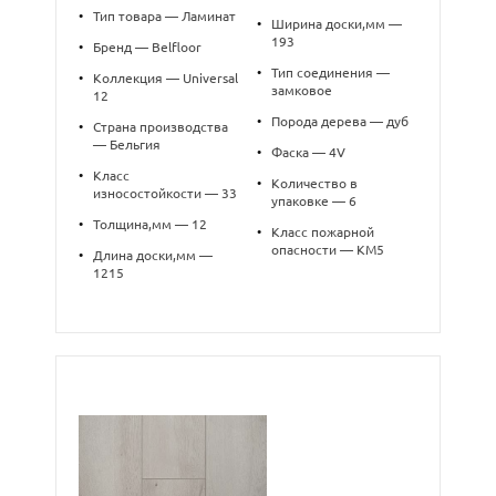
•
Тип товара — Ламинат
•
Ширина доски,мм —
193
•
Бренд — Belfloor
•
Тип соединения —
•
Коллекция — Universal
замковое
12
•
Порода дерева — дуб
•
Страна производства
— Бельгия
•
Фаска — 4V
•
Класс
•
Количество в
износостойкости — 33
упаковке — 6
•
Толщина,мм — 12
•
Класс пожарной
опасности — КМ5
•
Длина доски,мм —
1215