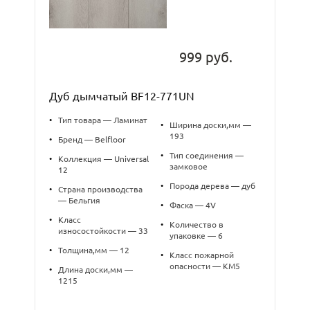
999 руб.
Дуб дымчатый BF12-771UN
•
Тип товара — Ламинат
•
Ширина доски,мм —
193
•
Бренд — Belfloor
•
Тип соединения —
•
Коллекция — Universal
замковое
12
•
Порода дерева — дуб
•
Страна производства
— Бельгия
•
Фаска — 4V
•
Класс
•
Количество в
износостойкости — 33
упаковке — 6
•
Толщина,мм — 12
•
Класс пожарной
опасности — КМ5
•
Длина доски,мм —
1215