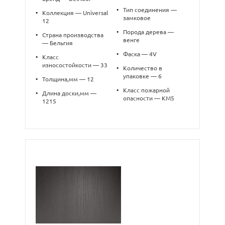
•
Тип соединения —
•
Коллекция — Universal
замковое
12
•
Порода дерева —
•
Страна производства
венге
— Бельгия
•
Фаска — 4V
•
Класс
износостойкости — 33
•
Количество в
упаковке — 6
•
Толщина,мм — 12
•
Класс пожарной
•
Длина доски,мм —
опасности — КМ5
1215