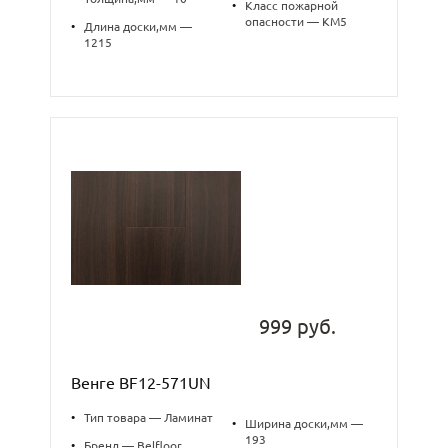
•
Класс пожарной
опасности — КМ5
•
Длина доски,мм —
1215
999 руб.
Венге BF12-571UN
•
Тип товара — Ламинат
•
Ширина доски,мм —
193
•
Бренд — Belfloor