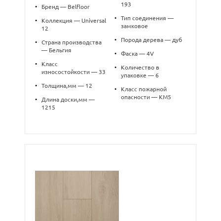
193
•
Бренд — Belfloor
•
Тип соединения —
•
Коллекция — Universal
замковое
12
•
Порода дерева — дуб
•
Страна производства
— Бельгия
•
Фаска — 4V
•
Класс
•
Количество в
износостойкости — 33
упаковке — 6
•
Толщина,мм — 12
•
Класс пожарной
опасности — КМ5
•
Длина доски,мм —
1215