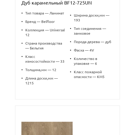
Дуб карамельный BF12-725UN
•
Тип товара — Ламинат
•
Ширина доски,мм —
193
•
Бренд — Belfloor
•
Тип соединения —
•
Коллекция — Universal
замковое
12
•
Порода дерева — дуб
•
Страна производства
— Бельгия
•
Фаска — 4V
•
Класс
•
Количество в
износостойкости — 33
упаковке — 6
•
Толщина,мм — 12
•
Класс пожарной
опасности — КМ5
•
Длина доски,мм —
1215