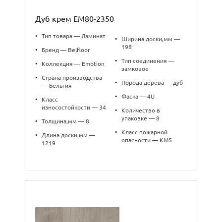
Дуб крем EM80-2350
•
Тип товара — Ламинат
•
Ширина доски,мм —
198
•
Бренд — Belfloor
•
Тип соединения —
•
Коллекция — Emotion
замковое
•
Страна производства
•
Порода дерева — дуб
— Бельгия
•
Фаска — 4U
•
Класс
износостойкости — 34
•
Количество в
упаковке — 8
•
Толщина,мм — 8
•
Класс пожарной
•
Длина доски,мм —
опасности — КМ5
1219