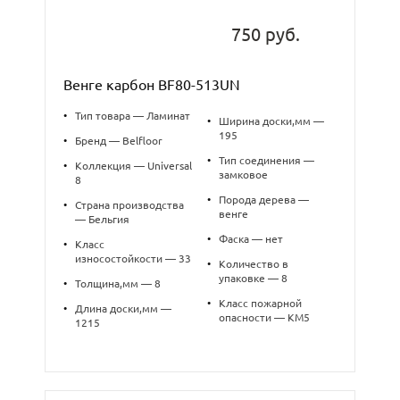
750 руб.
Венге карбон BF80-513UN
•
Тип товара — Ламинат
•
Ширина доски,мм —
195
•
Бренд — Belfloor
•
Тип соединения —
•
Коллекция — Universal
замковое
8
•
Порода дерева —
•
Страна производства
венге
— Бельгия
•
Фаска — нет
•
Класс
износостойкости — 33
•
Количество в
упаковке — 8
•
Толщина,мм — 8
•
Класс пожарной
•
Длина доски,мм —
опасности — КМ5
1215