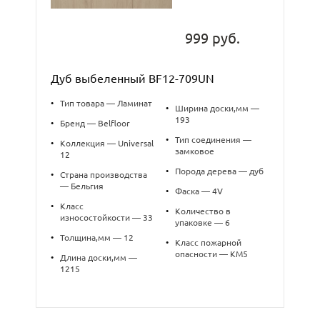
999 руб.
Дуб выбеленный BF12-709UN
•
Тип товара — Ламинат
•
Ширина доски,мм —
193
•
Бренд — Belfloor
•
Тип соединения —
•
Коллекция — Universal
замковое
12
•
Порода дерева — дуб
•
Страна производства
— Бельгия
•
Фаска — 4V
•
Класс
•
Количество в
износостойкости — 33
упаковке — 6
•
Толщина,мм — 12
•
Класс пожарной
опасности — КМ5
•
Длина доски,мм —
1215