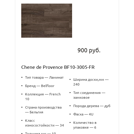
900 руб.
Chene de Provence BF10-3005-FR
•
Тип товара — Ламинат
•
Ширина доски,мм —
240
•
Бренд — Belfloor
•
Тип соединения —
•
Коллекция — French
замковое
10
•
Порода дерева — дуб
•
Страна производства
— Бельгия
•
Фаска — 4U
•
Класс
•
Количество в
износостойкости — 34
упаковке — 6
•
Толщина,мм — 10