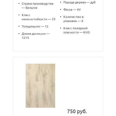
•
Порода дерева — дуб
•
Страна производства
— Бельгия
•
Фаска — 4V
•
Класс
•
Количество в
износостойкости — 33
упаковке — 6
•
Толщина,мм — 12
•
Класс пожарной
опасности — КМ5
•
Длина доски,мм —
1215
750 руб.