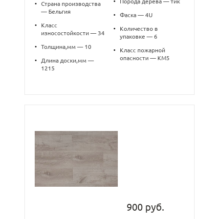
•
Порода дерева — тик
•
Страна производства
— Бельгия
•
Фаска — 4U
•
Класс
•
Количество в
износостойкости — 34
упаковке — 6
•
Толщина,мм — 10
•
Класс пожарной
опасности — КМ5
•
Длина доски,мм —
1215
900 руб.