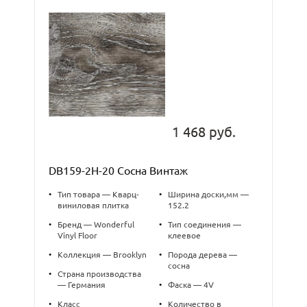
1 468 руб.
DB159-2Н-20 Сосна Винтаж
•
Тип товара — Кварц-
•
Ширина доски,мм —
виниловая плитка
152.2
•
Бренд — Wonderful
•
Тип соединения —
Vinyl Floor
клеевое
•
Коллекция — Brooklyn
•
Порода дерева —
сосна
•
Страна производства
— Германия
•
Фаска — 4V
•
Класс
•
Количество в