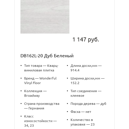
1 147 руб.
DB162L-20 Дуб Беленый
•
Тип товара — Кварц-
•
Длина доски,мм —
виниловая плитка
914.4
•
Бренд — Wonderful
•
Ширина доски,мм —
Vinyl Floor
152.2
•
Коллекция —
•
Тип соединения —
Broadway
клеевое
•
Страна производства
•
Порода дерева — дуб
— Германия
•
Фаска — нет
•
Класс
•
Количество в
износостойкости —
упаковке — 23
34, 23