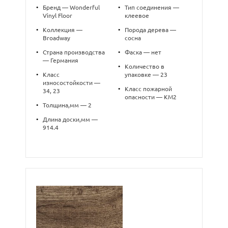
•
Бренд — Wonderful
•
Тип соединения —
Vinyl Floor
клеевое
•
Коллекция —
•
Порода дерева —
Broadway
сосна
•
Страна производства
•
Фаска — нет
— Германия
•
Количество в
•
Класс
упаковке — 23
износостойкости —
•
Класс пожарной
34, 23
опасности — КМ2
•
Толщина,мм — 2
•
Длина доски,мм —
914.4