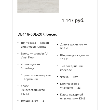
1 147 руб.
DB118-50L-20 Фресно
•
Тип товара — Кварц-
•
Длина доски,мм —
виниловая плитка
914.4
•
Бренд — Wonderful
•
Ширина доски,мм —
Vinyl Floor
152.2
•
Коллекция —
•
Тип соединения —
Broadway
клеевое
•
Страна производства
•
Фаска — нет
— Германия
•
Количество в
•
Класс
упаковке — 23
износостойкости —
34, 23
•
Класс пожарной
опасности — КМ2
•
Толщина,мм — 2