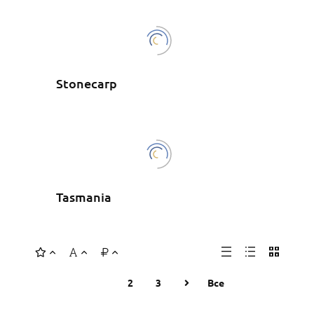
Stonecarp
Tasmania
1
2
3
Все