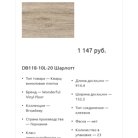
1 147 руб.
DB118-10L-20 Шарлотт
•
Тип товара — Кварц-
•
Длина доски,мм —
виниловая плитка
914.4
•
Бренд — Wonderful
•
Ширина доски,мм —
Vinyl Floor
152.2
•
Коллекция —
•
Тип соединения —
Broadway
клеевое
•
Страна производства
•
Фаска — нет
— Германия
•
Количество в
•
Класс
упаковке — 23
износостойкости —