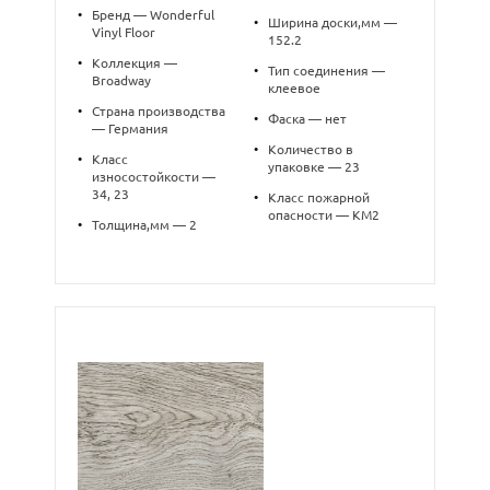
•
Бренд — Wonderful
•
Ширина доски,мм —
Vinyl Floor
152.2
•
Коллекция —
•
Тип соединения —
Broadway
клеевое
•
Страна производства
•
Фаска — нет
— Германия
•
Количество в
•
Класс
упаковке — 23
износостойкости —
34, 23
•
Класс пожарной
опасности — КМ2
•
Толщина,мм — 2