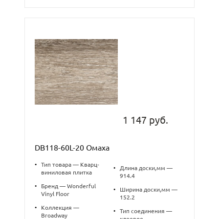
1 147 руб.
DB118-60L-20 Омаха
•
Тип товара — Кварц-
•
Длина доски,мм —
виниловая плитка
914.4
•
Бренд — Wonderful
•
Ширина доски,мм —
Vinyl Floor
152.2
•
Коллекция —
•
Тип соединения —
Broadway
клеевое