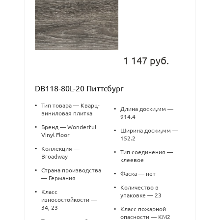
1 147 руб.
DB118-80L-20 Питтсбург
•
Тип товара — Кварц-
•
Длина доски,мм —
виниловая плитка
914.4
•
Бренд — Wonderful
•
Ширина доски,мм —
Vinyl Floor
152.2
•
Коллекция —
•
Тип соединения —
Broadway
клеевое
•
Страна производства
•
Фаска — нет
— Германия
•
Количество в
•
Класс
упаковке — 23
износостойкости —
34, 23
•
Класс пожарной
опасности — КМ2