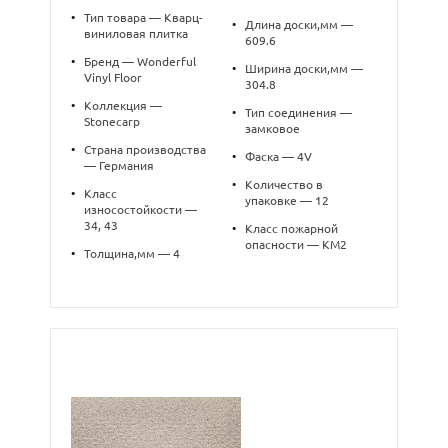
•
Тип товара — Кварц-
•
Длина доски,мм —
виниловая плитка
609.6
•
Бренд — Wonderful
•
Ширина доски,мм —
Vinyl Floor
304.8
•
Коллекция —
•
Тип соединения —
Stonecarp
замковое
•
Страна производства
•
Фаска — 4V
— Германия
•
Количество в
•
Класс
упаковке — 12
износостойкости —
34, 43
•
Класс пожарной
опасности — КМ2
•
Толщина,мм — 4