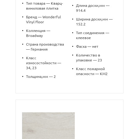
•
Тип товара — Кварц-
•
Длина доски,мм —
виниловая плитка
914.4
•
Бренд — Wonderful
•
Ширина доски,мм —
Vinyl Floor
152.2
•
Коллекция —
•
Тип соединения —
Broadway
клеевое
•
Страна производства
•
Фаска — нет
— Германия
•
Количество в
•
Класс
упаковке — 23
износостойкости —
34, 23
•
Класс пожарной
опасности — КМ2
•
Толщина,мм — 2