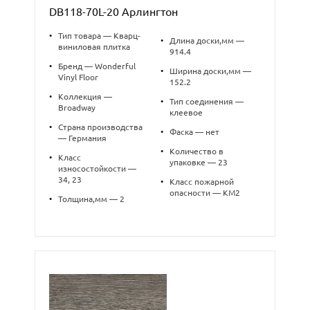
DB118-70L-20 Арлингтон
•
Тип товара — Кварц-
•
Длина доски,мм —
виниловая плитка
914.4
•
Бренд — Wonderful
•
Ширина доски,мм —
Vinyl Floor
152.2
•
Коллекция —
•
Тип соединения —
Broadway
клеевое
•
Страна производства
•
Фаска — нет
— Германия
•
Количество в
•
Класс
упаковке — 23
износостойкости —
34, 23
•
Класс пожарной
опасности — КМ2
•
Толщина,мм — 2