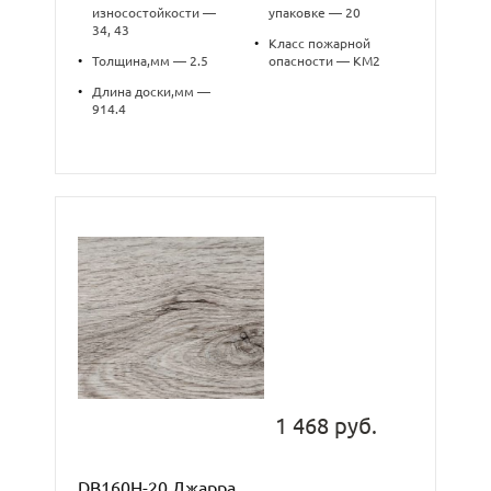
износостойкости —
упаковке — 20
34, 43
•
Класс пожарной
•
Толщина,мм — 2.5
опасности — КМ2
•
Длина доски,мм —
914.4
1 468 руб.
DB160Н-20 Джарра