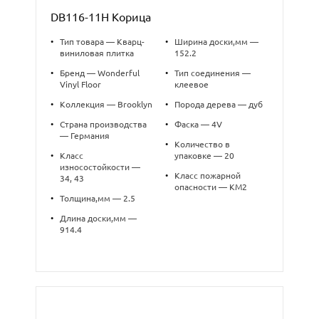
DB116-11Н Корица
•
Тип товара — Кварц-
•
Ширина доски,мм —
виниловая плитка
152.2
•
Бренд — Wonderful
•
Тип соединения —
Vinyl Floor
клеевое
•
Коллекция — Brooklyn
•
Порода дерева — дуб
•
Страна производства
•
Фаска — 4V
— Германия
•
Количество в
•
Класс
упаковке — 20
износостойкости —
•
Класс пожарной
34, 43
опасности — КМ2
•
Толщина,мм — 2.5
•
Длина доски,мм —
914.4