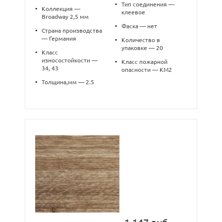
•
Тип соединения —
•
Коллекция —
клеевое
Broadway 2,5 мм
•
Фаска — нет
•
Страна производства
— Германия
•
Количество в
упаковке — 20
•
Класс
износостойкости —
•
Класс пожарной
34, 43
опасности — КМ2
•
Толщина,мм — 2.5