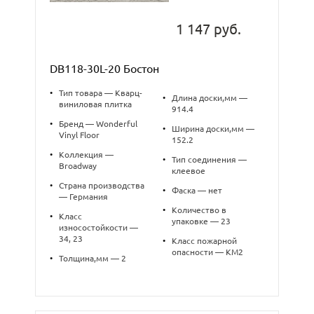
1 147 руб.
DB118-30L-20 Бостон
•
Тип товара — Кварц-
•
Длина доски,мм —
виниловая плитка
914.4
•
Бренд — Wonderful
•
Ширина доски,мм —
Vinyl Floor
152.2
•
Коллекция —
•
Тип соединения —
Broadway
клеевое
•
Страна производства
•
Фаска — нет
— Германия
•
Количество в
•
Класс
упаковке — 23
износостойкости —
34, 23
•
Класс пожарной
опасности — КМ2
•
Толщина,мм — 2