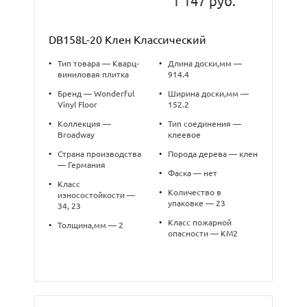
1 147 руб.
DB158L-20 Клен Классический
•
Тип товара — Кварц-
•
Длина доски,мм —
виниловая плитка
914.4
•
Бренд — Wonderful
•
Ширина доски,мм —
Vinyl Floor
152.2
•
Коллекция —
•
Тип соединения —
Broadway
клеевое
•
Страна производства
•
Порода дерева — клен
— Германия
•
Фаска — нет
•
Класс
•
Количество в
износостойкости —
упаковке — 23
34, 23
•
Класс пожарной
•
Толщина,мм — 2
опасности — КМ2