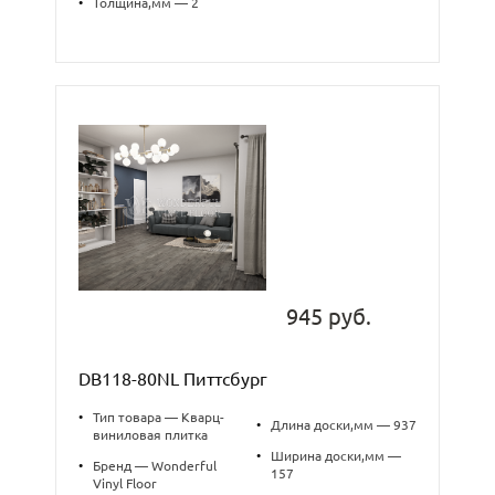
•
Толщина,мм — 2
945 руб.
DB118-80NL Питтсбург
•
Тип товара — Кварц-
•
Длина доски,мм — 937
виниловая плитка
•
Ширина доски,мм —
•
Бренд — Wonderful
157
Vinyl Floor