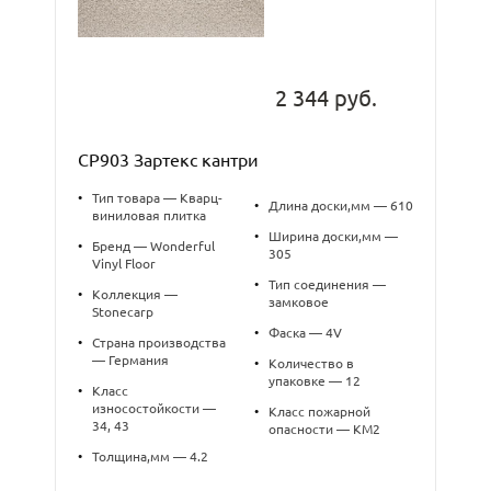
2 344 руб.
CP903 Зартекс кантри
•
Тип товара — Кварц-
•
Длина доски,мм — 610
виниловая плитка
•
Ширина доски,мм —
•
Бренд — Wonderful
305
Vinyl Floor
•
Тип соединения —
•
Коллекция —
замковое
Stonecarp
•
Фаска — 4V
•
Страна производства
— Германия
•
Количество в
упаковке — 12
•
Класс
износостойкости —
•
Класс пожарной
34, 43
опасности — КМ2
•
Толщина,мм — 4.2