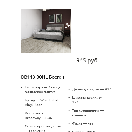
945 руб.
DB118-30NL Бостон
•
Тип товара — Кварц-
•
Длина доски,мм — 937
виниловая плитка
•
Ширина доски,мм —
•
Бренд — Wonderful
157
Vinyl Floor
•
Тип соединения —
•
Коллекция —
клеевое
Broadway 2,5 мм
•
Фаска — нет
•
Страна производства
— Германия
•
Количество в