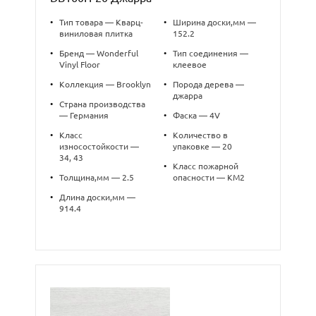
•
Тип товара — Кварц-
•
Ширина доски,мм —
виниловая плитка
152.2
•
Бренд — Wonderful
•
Тип соединения —
Vinyl Floor
клеевое
•
Коллекция — Brooklyn
•
Порода дерева —
джарра
•
Страна производства
— Германия
•
Фаска — 4V
•
Класс
•
Количество в
износостойкости —
упаковке — 20
34, 43
•
Класс пожарной
•
Толщина,мм — 2.5
опасности — КМ2
•
Длина доски,мм —
914.4