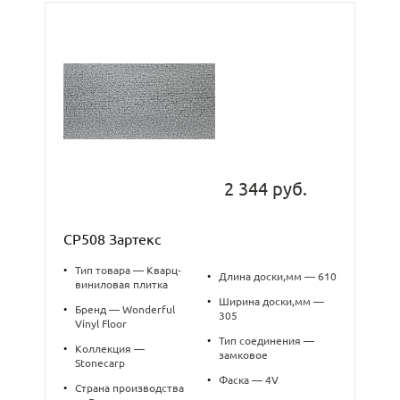
2 344 руб.
CP508 Зартекс
•
Тип товара — Кварц-
•
Длина доски,мм — 610
виниловая плитка
•
Ширина доски,мм —
•
Бренд — Wonderful
305
Vinyl Floor
•
Тип соединения —
•
Коллекция —
замковое
Stonecarp
•
Фаска — 4V
•
Страна производства