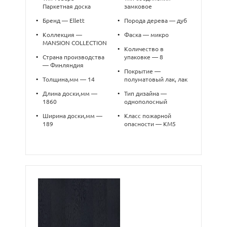
Паркетная доска
замковое
•
Бренд — Ellett
•
Порода дерева — дуб
•
Коллекция —
•
Фаска — микро
MANSION COLLECTION
•
Количество в
•
Страна производства
упаковке — 8
— Финляндия
•
Покрытие —
•
Толщина,мм — 14
полуматовый лак, лак
•
Длина доски,мм —
•
Тип дизайна —
1860
однополосный
•
Ширина доски,мм —
•
Класс пожарной
189
опасности — КМ5