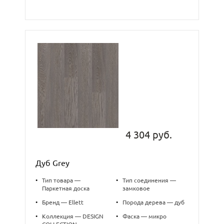
4 304 руб.
Дуб Grey
•
Тип товара —
•
Тип соединения —
Паркетная доска
замковое
•
Бренд — Ellett
•
Порода дерева — дуб
•
Коллекция — DESIGN
•
Фаска — микро