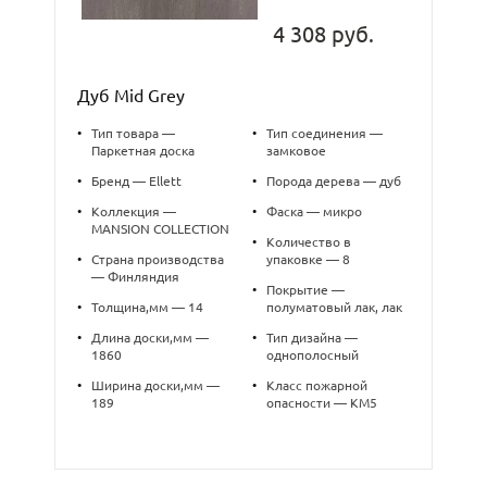
4 308 руб.
Дуб Mid Grey
•
Тип товара —
•
Тип соединения —
Паркетная доска
замковое
•
Бренд — Ellett
•
Порода дерева — дуб
•
Коллекция —
•
Фаска — микро
MANSION COLLECTION
•
Количество в
•
Страна производства
упаковке — 8
— Финляндия
•
Покрытие —
•
Толщина,мм — 14
полуматовый лак, лак
•
Длина доски,мм —
•
Тип дизайна —
1860
однополосный
•
Ширина доски,мм —
•
Класс пожарной
189
опасности — КМ5