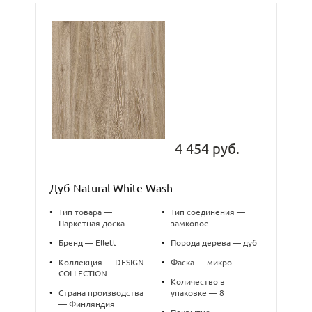
4 454 руб.
Дуб Natural White Wash
•
Тип товара —
•
Тип соединения —
Паркетная доска
замковое
•
Бренд — Ellett
•
Порода дерева — дуб
•
Коллекция — DESIGN
•
Фаска — микро
COLLECTION
•
Количество в
•
Страна производства
упаковке — 8
— Финляндия