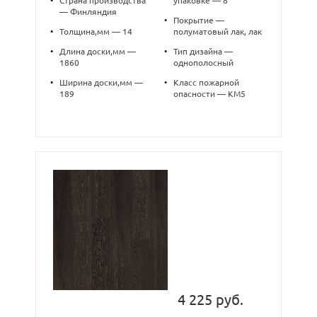
•
Страна производства
упаковке — 8
— Финляндия
•
Покрытие —
•
Толщина,мм — 14
полуматовый лак, лак
•
Длина доски,мм —
•
Тип дизайна —
1860
однополосный
•
Ширина доски,мм —
•
Класс пожарной
189
опасности — КМ5
4 225 руб.