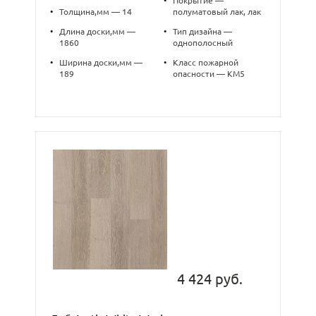
•
Покрытие —
•
Толщина,мм — 14
полуматовый лак, лак
•
Длина доски,мм —
•
Тип дизайна —
1860
однополосный
•
Ширина доски,мм —
•
Класс пожарной
189
опасности — КМ5
4 424 руб.