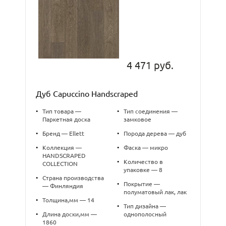
4 471 руб.
Дуб Capuccino Handscraped
•
Тип товара —
•
Тип соединения —
Паркетная доска
замковое
•
Бренд — Ellett
•
Порода дерева — дуб
•
Коллекция —
•
Фаска — микро
HANDSCRAPED
•
Количество в
COLLECTION
упаковке — 8
•
Страна производства
•
Покрытие —
— Финляндия
полуматовый лак, лак
•
Толщина,мм — 14
•
Тип дизайна —
•
Длина доски,мм —
однополосный
1860