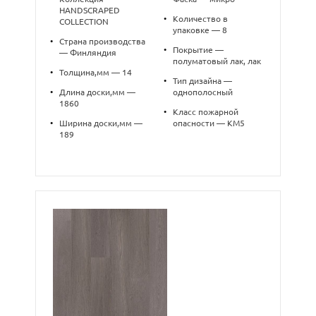
HANDSCRAPED
•
Количество в
COLLECTION
упаковке — 8
•
Страна производства
•
Покрытие —
— Финляндия
полуматовый лак, лак
•
Толщина,мм — 14
•
Тип дизайна —
•
Длина доски,мм —
однополосный
1860
•
Класс пожарной
•
Ширина доски,мм —
опасности — КМ5
189