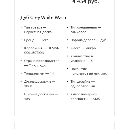
4 454 руб.
Дуб Grey White Wash
•
Тип товара —
•
Тип соединения —
Паркетная доска
замковое
•
Бренд — Ellett
•
Порода дерева — дуб
•
Коллекция — DESIGN
•
Фаска — микро
COLLECTION
•
Количество в
•
Страна производства
упаковке — 8
— Финляндия
•
Покрытие —
•
Толщина,мм — 14
полуматовый лак, лак
•
Длина доски,мм —
•
Тип дизайна —
1860
однополосный
•
Ширина доски,мм —
•
Класс пожарной
189
опасности — КМ5