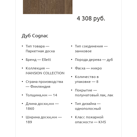
4 308 руб.
Дуб Cognac
•
Тип товара —
•
Тип соединения —
Паркетная доска
замковое
•
Бренд — Ellett
•
Порода дерева — дуб
•
Коллекция —
•
Фаска — микро
MANSION COLLECTION
•
Количество в
•
Страна производства
упаковке — 8
— Финляндия
•
Покрытие —
•
Толщина,мм — 14
полуматовый лак, лак
•
Длина доски,мм —
•
Тип дизайна —
1860
однополосный
•
Ширина доски,мм —
•
Класс пожарной
189
опасности — КМ5