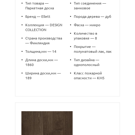
•
Тип товара —
•
Тип соединения —
Паркетная доска
замковое
•
Бренд — Ellett
•
Порода дерева — дуб
•
Коллекция — DESIGN
•
Фаска — микро
COLLECTION
•
Количество в
•
Страна производства
упаковке — 8
— Финляндия
•
Покрытие —
•
Толщина,мм — 14
полуматовый лак, лак
•
Длина доски,мм —
•
Тип дизайна —
1860
однополосный
•
Ширина доски,мм —
•
Класс пожарной
189
опасности — КМ5