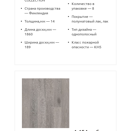
COLLECTION
•
Количество в
•
Страна производства
упаковке — 8
— Финляндия
•
Покрытие —
•
Толщина,мм — 14
полуматовый лак, лак
•
Длина доски,мм —
•
Тип дизайна —
1860
однополосный
•
Ширина доски,мм —
•
Класс пожарной
189
опасности — КМ5