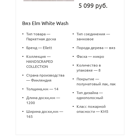
5 099 руб.
Вяз Elm White Wash
•
Тип товара —
•
Тип соединения —
Паркетная доска
замковое
•
Бренд — Ellett
•
Порода дерева — вяз
•
Коллекция —
•
Фаска — микро
HANDSCRAPED
•
Количество в
COLLECTION
упаковке — 8
•
Страна производства
•
Покрытие —
— Финляндия
полуматовый лак, лак
•
Толщина,мм — 14
•
Тип дизайна —
•
Длина доски,мм —
однополосный
1200
•
Класс пожарной
•
Ширина доски,мм —
опасности — КМ5
165