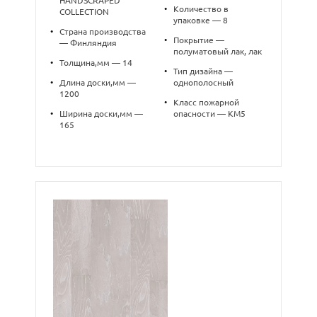
HANDSCRAPED
•
Количество в
COLLECTION
упаковке — 8
•
Страна производства
•
Покрытие —
— Финляндия
полуматовый лак, лак
•
Толщина,мм — 14
•
Тип дизайна —
•
Длина доски,мм —
однополосный
1200
•
Класс пожарной
•
Ширина доски,мм —
опасности — КМ5
165