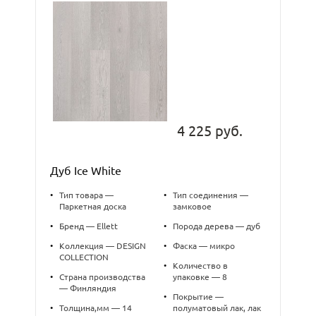
4 225 руб.
Дуб Ice White
•
Тип товара —
•
Тип соединения —
Паркетная доска
замковое
•
Бренд — Ellett
•
Порода дерева — дуб
•
Коллекция — DESIGN
•
Фаска — микро
COLLECTION
•
Количество в
•
Страна производства
упаковке — 8
— Финляндия
•
Покрытие —
•
Толщина,мм — 14
полуматовый лак, лак