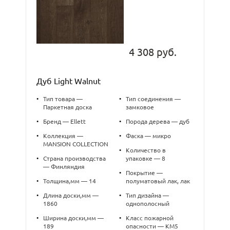
4 308 руб.
Дуб Light Walnut
•
Тип товара —
•
Тип соединения —
Паркетная доска
замковое
•
Бренд — Ellett
•
Порода дерева — дуб
•
Коллекция —
•
Фаска — микро
MANSION COLLECTION
•
Количество в
•
Страна производства
упаковке — 8
— Финляндия
•
Покрытие —
•
Толщина,мм — 14
полуматовый лак, лак
•
Длина доски,мм —
•
Тип дизайна —
1860
однополосный
•
Ширина доски,мм —
•
Класс пожарной
189
опасности — КМ5