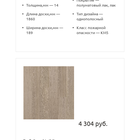
•
Покрытие —
•
Толщина,мм — 14
полуматовый лак, лак
•
Длина доски,мм —
•
Тип дизайна —
1860
однополосный
•
Ширина доски,мм —
•
Класс пожарной
189
опасности — КМ5
4 304 руб.