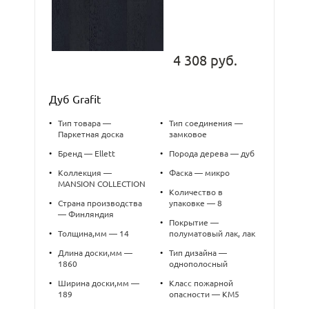
4 308 руб.
Дуб Grafit
•
Тип товара —
•
Тип соединения —
Паркетная доска
замковое
•
Бренд — Ellett
•
Порода дерева — дуб
•
Коллекция —
•
Фаска — микро
MANSION COLLECTION
•
Количество в
•
Страна производства
упаковке — 8
— Финляндия
•
Покрытие —
•
Толщина,мм — 14
полуматовый лак, лак
•
Длина доски,мм —
•
Тип дизайна —
1860
однополосный
•
Ширина доски,мм —
•
Класс пожарной
189
опасности — КМ5