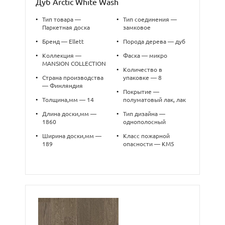
Дуб Arctic White Wash
•
Тип товара —
•
Тип соединения —
Паркетная доска
замковое
•
Бренд — Ellett
•
Порода дерева — дуб
•
Коллекция —
•
Фаска — микро
MANSION COLLECTION
•
Количество в
•
Страна производства
упаковке — 8
— Финляндия
•
Покрытие —
•
Толщина,мм — 14
полуматовый лак, лак
•
Длина доски,мм —
•
Тип дизайна —
1860
однополосный
•
Ширина доски,мм —
•
Класс пожарной
189
опасности — КМ5