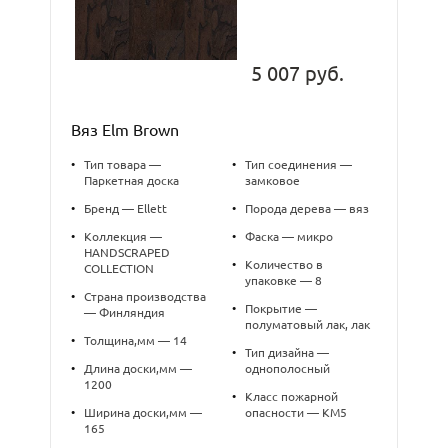
5 007 руб.
Вяз Elm Brown
•
Тип товара —
•
Тип соединения —
Паркетная доска
замковое
•
Бренд — Ellett
•
Порода дерева — вяз
•
Коллекция —
•
Фаска — микро
HANDSCRAPED
•
Количество в
COLLECTION
упаковке — 8
•
Страна производства
•
Покрытие —
— Финляндия
полуматовый лак, лак
•
Толщина,мм — 14
•
Тип дизайна —
•
Длина доски,мм —
однополосный
1200
•
Класс пожарной
•
Ширина доски,мм —
опасности — КМ5
165