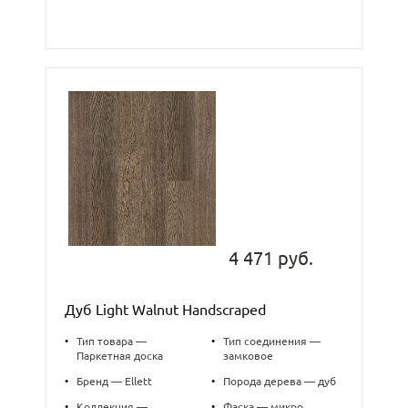
4 471 руб.
Дуб Light Walnut Handscraped
•
Тип товара —
•
Тип соединения —
Паркетная доска
замковое
•
Бренд — Ellett
•
Порода дерева — дуб
•
Коллекция —
•
Фаска — микро