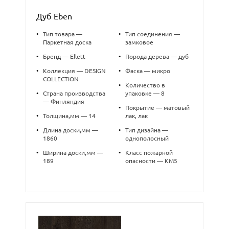
Дуб Eben
•
Тип товара —
•
Тип соединения —
Паркетная доска
замковое
•
Бренд — Ellett
•
Порода дерева — дуб
•
Коллекция — DESIGN
•
Фаска — микро
COLLECTION
•
Количество в
•
Страна производства
упаковке — 8
— Финляндия
•
Покрытие — матовый
•
Толщина,мм — 14
лак, лак
•
Длина доски,мм —
•
Тип дизайна —
1860
однополосный
•
Ширина доски,мм —
•
Класс пожарной
189
опасности — КМ5