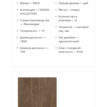
•
Бренд — Ellett
•
Порода дерева — дуб
•
Коллекция — DESIGN
•
Фаска — микро
COLLECTION
•
Количество в
•
Страна производства
упаковке — 8
— Финляндия
•
Покрытие — матовый
•
Толщина,мм — 14
лак, лак
•
Длина доски,мм —
•
Тип дизайна —
1860
однополосный
•
Ширина доски,мм —
•
Класс пожарной
189
опасности — КМ5