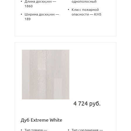
•
Длина доски,мм —
однополосный
1860
•
Класс пожарной
•
Ширина доски,мм —
опасности — КМ5
189
4 724 руб.
Дуб Extreme White
•
Тип товара —
•
Тип соединения —