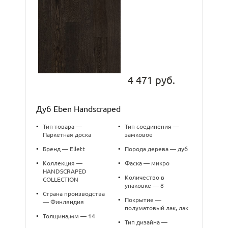
4 471 руб.
Дуб Eben Handscraped
•
Тип товара —
•
Тип соединения —
Паркетная доска
замковое
•
Бренд — Ellett
•
Порода дерева — дуб
•
Коллекция —
•
Фаска — микро
HANDSCRAPED
•
Количество в
COLLECTION
упаковке — 8
•
Страна производства
•
Покрытие —
— Финляндия
полуматовый лак, лак
•
Толщина,мм — 14
•
Тип дизайна —