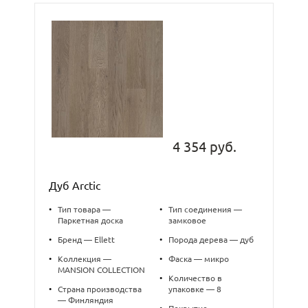
4 354 руб.
Дуб Arctic
•
Тип товара —
•
Тип соединения —
Паркетная доска
замковое
•
Бренд — Ellett
•
Порода дерева — дуб
•
Коллекция —
•
Фаска — микро
MANSION COLLECTION
•
Количество в
•
Страна производства
упаковке — 8
— Финляндия