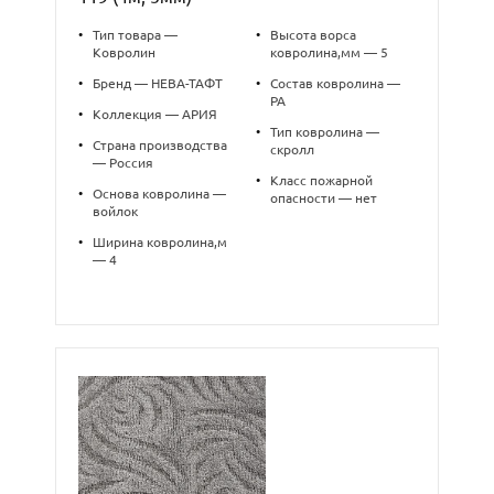
•
Тип товара —
•
Высота ворса
Ковролин
ковролина,мм — 5
•
Бренд — НЕВА-ТАФТ
•
Состав ковролина —
PA
•
Коллекция — АРИЯ
•
Тип ковролина —
•
Страна производства
скролл
— Россия
•
Класс пожарной
•
Основа ковролина —
опасности — нет
войлок
•
Ширина ковролина,м
— 4