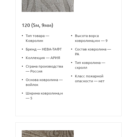
120 (5м, 9мм)
•
Тип товара —
•
Высота ворса
Ковролин
ковролина,мм — 9
•
Бренд — НЕВА-ТАФТ
•
Состав ковролина —
PA
•
Коллекция — АРИЯ
•
Тип ковролина —
•
Страна производства
скролл
— Россия
•
Класс пожарной
•
Основа ковролина —
опасности — нет
войлок
•
Ширина ковролина,м
— 5