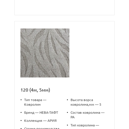
120 (4м, 5мм)
•
Тип товара —
•
Высота ворса
Ковролин
ковролина,мм — 5
•
Бренд — НЕВА-ТАФТ
•
Состав ковролина —
PA
•
Коллекция — АРИЯ
•
Тип ковролина —
•
Страна производства