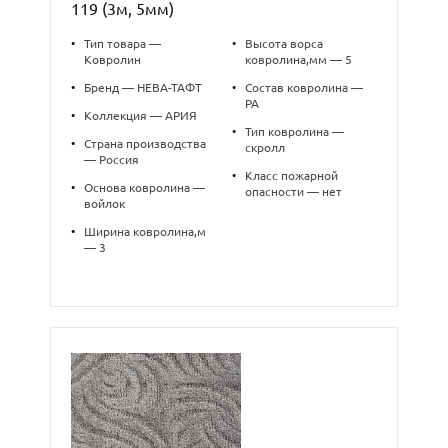
119 (3м, 5мм)
•
Тип товара —
•
Высота ворса
Ковролин
ковролина,мм — 5
•
Бренд — НЕВА-ТАФТ
•
Состав ковролина —
PA
•
Коллекция — АРИЯ
•
Тип ковролина —
•
Страна производства
скролл
— Россия
•
Класс пожарной
•
Основа ковролина —
опасности — нет
войлок
•
Ширина ковролина,м
— 3