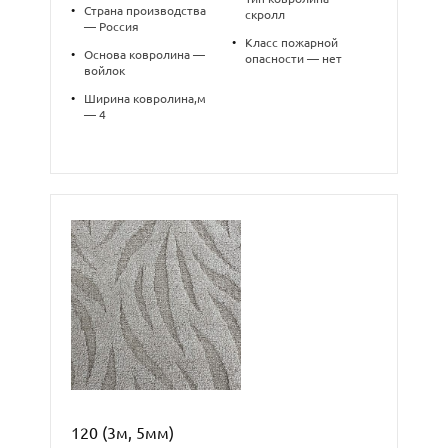
•
Страна производства
скролл
— Россия
•
Класс пожарной
•
Основа ковролина —
опасности — нет
войлок
•
Ширина ковролина,м
— 4
120 (3м, 5мм)