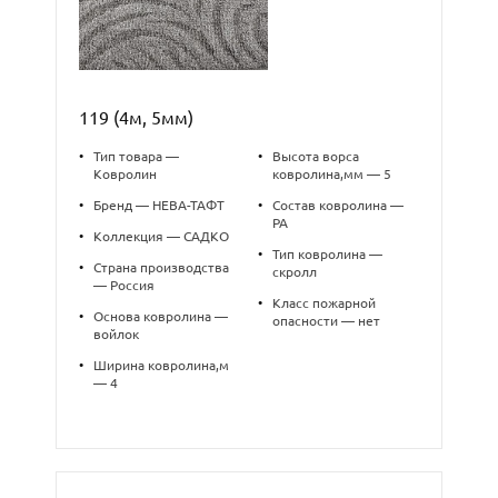
119 (4м, 5мм)
•
Тип товара —
•
Высота ворса
Ковролин
ковролина,мм — 5
•
Бренд — НЕВА-ТАФТ
•
Состав ковролина —
PA
•
Коллекция — САДКО
•
Тип ковролина —
•
Страна производства
скролл
— Россия
•
Класс пожарной
•
Основа ковролина —
опасности — нет
войлок
•
Ширина ковролина,м
— 4