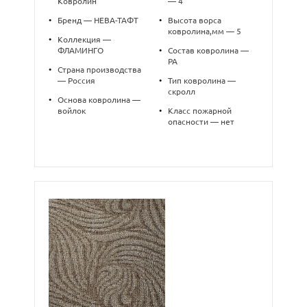
Ковролин
— 4
•
Бренд — НЕВА-ТАФТ
•
Высота ворса
ковролина,мм — 5
•
Коллекция —
ФЛАМИНГО
•
Состав ковролина —
PA
•
Страна производства
— Россия
•
Тип ковролина —
скролл
•
Основа ковролина —
войлок
•
Класс пожарной
опасности — нет