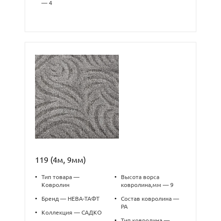
— 4
119 (4м, 9мм)
•
Тип товара —
•
Высота ворса
Ковролин
ковролина,мм — 9
•
Бренд — НЕВА-ТАФТ
•
Состав ковролина —
PA
•
Коллекция — САДКО
•
Тип ковролина —