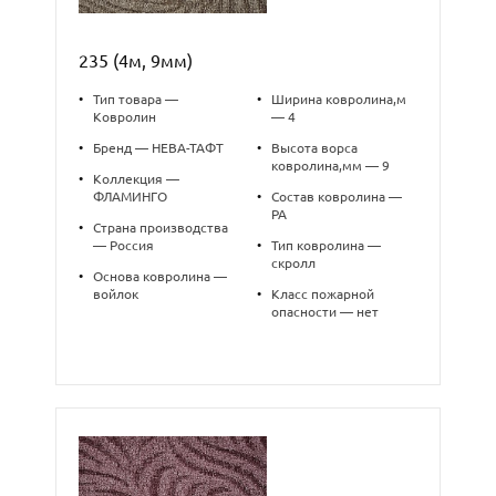
235 (4м, 9мм)
•
Тип товара —
•
Ширина ковролина,м
Ковролин
— 4
•
Бренд — НЕВА-ТАФТ
•
Высота ворса
ковролина,мм — 9
•
Коллекция —
ФЛАМИНГО
•
Состав ковролина —
PA
•
Страна производства
— Россия
•
Тип ковролина —
скролл
•
Основа ковролина —
войлок
•
Класс пожарной
опасности — нет