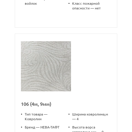
войлок
•
Класс пожарной
опасности — нет
106 (4м, 9мм)
•
Тип товара —
•
Ширина ковролина,м
Ковролин
— 4
•
Бренд — НЕВА-ТАФТ
•
Высота ворса
ковролина,мм — 9