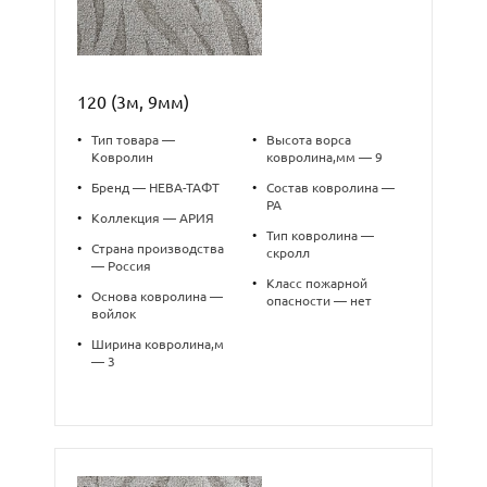
120 (3м, 9мм)
•
Тип товара —
•
Высота ворса
Ковролин
ковролина,мм — 9
•
Бренд — НЕВА-ТАФТ
•
Состав ковролина —
PA
•
Коллекция — АРИЯ
•
Тип ковролина —
•
Страна производства
скролл
— Россия
•
Класс пожарной
•
Основа ковролина —
опасности — нет
войлок
•
Ширина ковролина,м
— 3