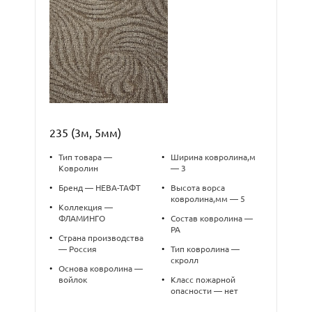
235 (3м, 5мм)
•
Тип товара —
•
Ширина ковролина,м
Ковролин
— 3
•
Бренд — НЕВА-ТАФТ
•
Высота ворса
ковролина,мм — 5
•
Коллекция —
ФЛАМИНГО
•
Состав ковролина —
PA
•
Страна производства
— Россия
•
Тип ковролина —
скролл
•
Основа ковролина —
войлок
•
Класс пожарной
опасности — нет