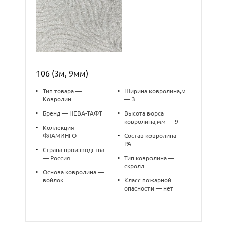
106 (3м, 9мм)
•
Тип товара —
•
Ширина ковролина,м
Ковролин
— 3
•
Бренд — НЕВА-ТАФТ
•
Высота ворса
ковролина,мм — 9
•
Коллекция —
ФЛАМИНГО
•
Состав ковролина —
PA
•
Страна производства
— Россия
•
Тип ковролина —
скролл
•
Основа ковролина —
войлок
•
Класс пожарной
опасности — нет