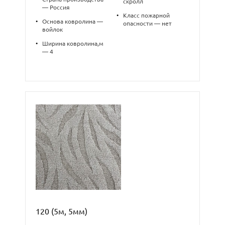
скролл
— Россия
•
Класс пожарной
•
Основа ковролина —
опасности — нет
войлок
•
Ширина ковролина,м
— 4
120 (5м, 5мм)