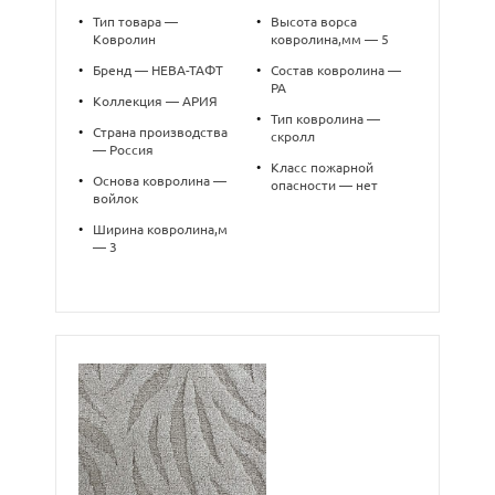
•
Тип товара —
•
Высота ворса
Ковролин
ковролина,мм — 5
•
Бренд — НЕВА-ТАФТ
•
Состав ковролина —
PA
•
Коллекция — АРИЯ
•
Тип ковролина —
•
Страна производства
скролл
— Россия
•
Класс пожарной
•
Основа ковролина —
опасности — нет
войлок
•
Ширина ковролина,м
— 3