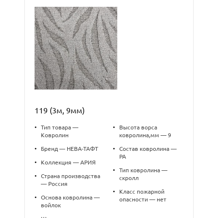
119 (3м, 9мм)
•
Тип товара —
•
Высота ворса
Ковролин
ковролина,мм — 9
•
Бренд — НЕВА-ТАФТ
•
Состав ковролина —
PA
•
Коллекция — АРИЯ
•
Тип ковролина —
•
Страна производства
скролл
— Россия
•
Класс пожарной
•
Основа ковролина —
опасности — нет
войлок