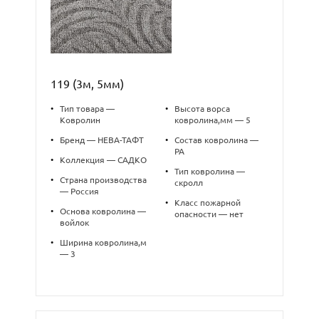
119 (3м, 5мм)
•
Тип товара —
•
Высота ворса
Ковролин
ковролина,мм — 5
•
Бренд — НЕВА-ТАФТ
•
Состав ковролина —
PA
•
Коллекция — САДКО
•
Тип ковролина —
•
Страна производства
скролл
— Россия
•
Класс пожарной
•
Основа ковролина —
опасности — нет
войлок
•
Ширина ковролина,м
— 3