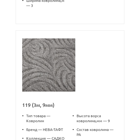
•
Ширина ковролина,м
— 3
119 (3м, 9мм)
•
Тип товара —
•
Высота ворса
Ковролин
ковролина,мм — 9
•
Бренд — НЕВА-ТАФТ
•
Состав ковролина —
PA
•
Коллекция — САДКО