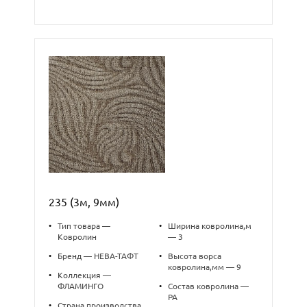
235 (3м, 9мм)
•
Тип товара —
•
Ширина ковролина,м
Ковролин
— 3
•
Бренд — НЕВА-ТАФТ
•
Высота ворса
ковролина,мм — 9
•
Коллекция —
ФЛАМИНГО
•
Состав ковролина —
PA
•
Страна производства