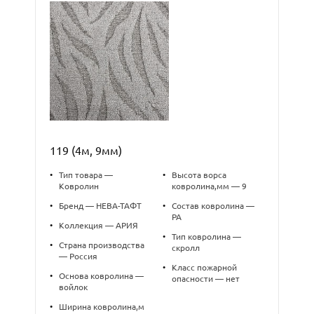
119 (4м, 9мм)
•
Тип товара —
•
Высота ворса
Ковролин
ковролина,мм — 9
•
Бренд — НЕВА-ТАФТ
•
Состав ковролина —
PA
•
Коллекция — АРИЯ
•
Тип ковролина —
•
Страна производства
скролл
— Россия
•
Класс пожарной
•
Основа ковролина —
опасности — нет
войлок
•
Ширина ковролина,м