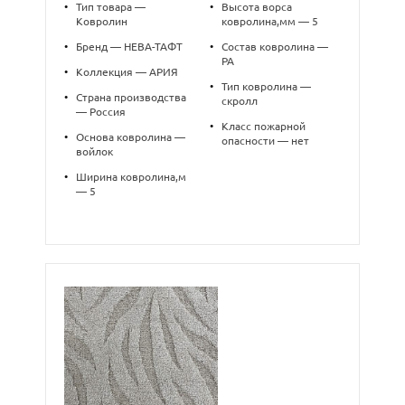
•
Тип товара —
•
Высота ворса
Ковролин
ковролина,мм — 5
•
Бренд — НЕВА-ТАФТ
•
Состав ковролина —
PA
•
Коллекция — АРИЯ
•
Тип ковролина —
•
Страна производства
скролл
— Россия
•
Класс пожарной
•
Основа ковролина —
опасности — нет
войлок
•
Ширина ковролина,м
— 5