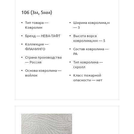
106 (3м, 5мм)
•
Тип товара —
•
Ширина ковролина,м
Ковролин
— 3
•
Бренд — НЕВА-ТАФТ
•
Высота ворса
ковролина,мм — 5
•
Коллекция —
ФЛАМИНГО
•
Состав ковролина —
PA
•
Страна производства
— Россия
•
Тип ковролина —
скролл
•
Основа ковролина —
войлок
•
Класс пожарной
опасности — нет