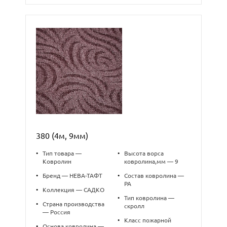
380 (4м, 9мм)
•
Тип товара —
•
Высота ворса
Ковролин
ковролина,мм — 9
•
Бренд — НЕВА-ТАФТ
•
Состав ковролина —
PA
•
Коллекция — САДКО
•
Тип ковролина —
•
Страна производства
скролл
— Россия
•
Класс пожарной
•
Основа ковролина —