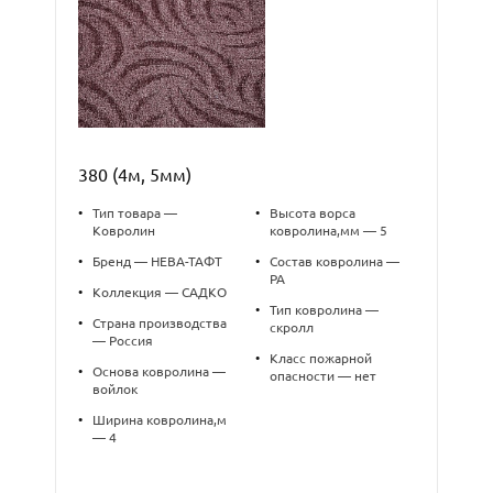
380 (4м, 5мм)
•
Тип товара —
•
Высота ворса
Ковролин
ковролина,мм — 5
•
Бренд — НЕВА-ТАФТ
•
Состав ковролина —
PA
•
Коллекция — САДКО
•
Тип ковролина —
•
Страна производства
скролл
— Россия
•
Класс пожарной
•
Основа ковролина —
опасности — нет
войлок
•
Ширина ковролина,м
— 4