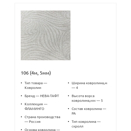
106 (4м, 5мм)
•
Тип товара —
•
Ширина ковролина,м
Ковролин
— 4
•
Бренд — НЕВА-ТАФТ
•
Высота ворса
ковролина,мм — 5
•
Коллекция —
ФЛАМИНГО
•
Состав ковролина —
PA
•
Страна производства
— Россия
•
Тип ковролина —
скролл
•
Основа ковролина —