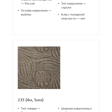
— Россия
•
Тип ковролина —
скролл
•
Основа ковролина —
войлок
•
Класс пожарной
опасности — нет
235 (4м, 5мм)
•
Тип товара —
•
Ширина ковролина,м