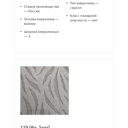
•
Тип ковролина —
•
Страна производства
скролл
— Россия
•
Класс пожарной
•
Основа ковролина —
опасности — нет
войлок
•
Ширина ковролина,м
— 3
119 (4м, 5мм)