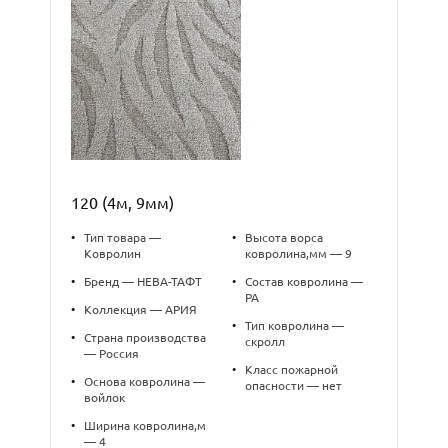
120 (4м, 9мм)
•
Тип товара —
•
Высота ворса
Ковролин
ковролина,мм — 9
•
Бренд — НЕВА-ТАФТ
•
Состав ковролина —
PA
•
Коллекция — АРИЯ
•
Тип ковролина —
•
Страна производства
скролл
— Россия
•
Класс пожарной
•
Основа ковролина —
опасности — нет
войлок
•
Ширина ковролина,м
— 4