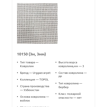
10150 (3м, 3мм)
•
Тип товара —
•
Высота ворса
Ковролин
ковролина,мм — 3
•
Бренд — Urggazcarpet
•
Состав ковролина —
PP
•
Коллекция — TOPOL
•
Тип ковролина —
•
Страна производства
бербер
— Узбекистан
•
Класс пожарной
•
Основа ковролина —
опасности — нет
войлок