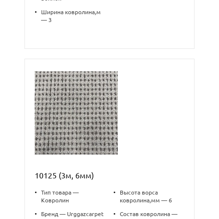
•
Ширина ковролина,м
— 3
10125 (3м, 6мм)
•
Тип товара —
•
Высота ворса
Ковролин
ковролина,мм — 6
•
Бренд — Urggazcarpet
•
Состав ковролина —