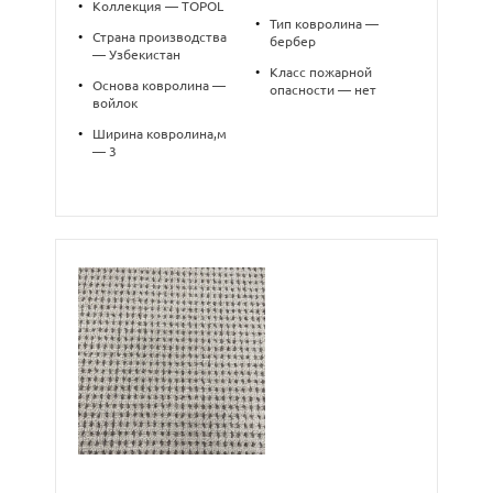
•
Коллекция — TOPOL
•
Тип ковролина —
•
Страна производства
бербер
— Узбекистан
•
Класс пожарной
•
Основа ковролина —
опасности — нет
войлок
•
Ширина ковролина,м
— 3