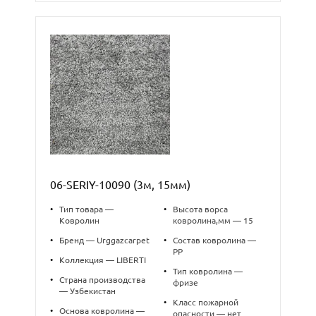
06-SERIY-10090 (3м, 15мм)
•
Тип товара —
•
Высота ворса
Ковролин
ковролина,мм — 15
•
Бренд — Urggazcarpet
•
Состав ковролина —
PP
•
Коллекция — LIBERTI
•
Тип ковролина —
•
Страна производства
фризе
— Узбекистан
•
Класс пожарной
•
Основа ковролина —
опасности — нет