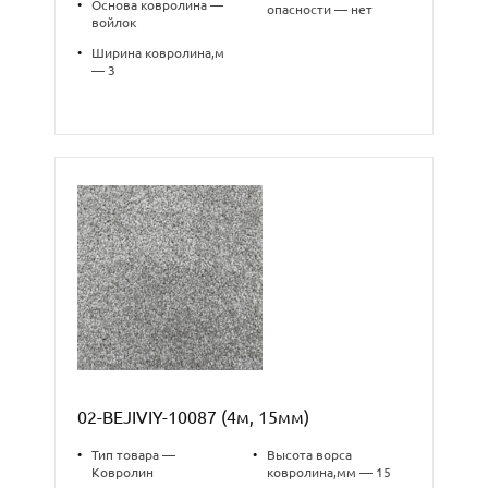
•
Основа ковролина —
опасности — нет
войлок
•
Ширина ковролина,м
— 3
02-BEJIVIY-10087 (4м, 15мм)
•
Тип товара —
•
Высота ворса
Ковролин
ковролина,мм — 15