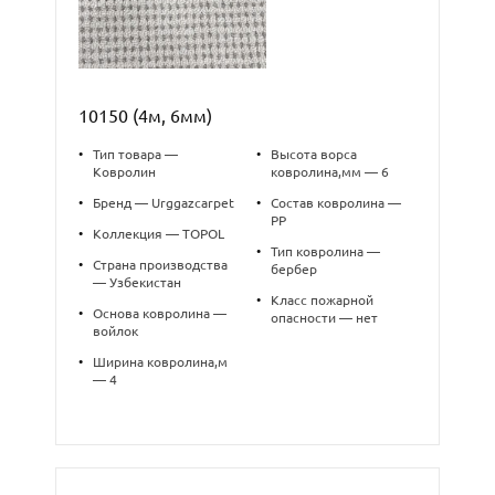
10150 (4м, 6мм)
•
Тип товара —
•
Высота ворса
Ковролин
ковролина,мм — 6
•
Бренд — Urggazcarpet
•
Состав ковролина —
PP
•
Коллекция — TOPOL
•
Тип ковролина —
•
Страна производства
бербер
— Узбекистан
•
Класс пожарной
•
Основа ковролина —
опасности — нет
войлок
•
Ширина ковролина,м
— 4