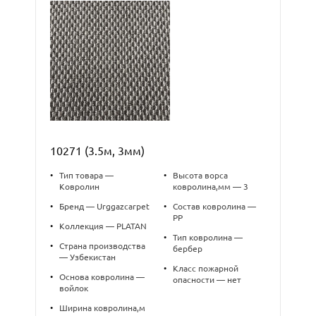
10271 (3.5м, 3мм)
•
Тип товара —
•
Высота ворса
Ковролин
ковролина,мм — 3
•
Бренд — Urggazcarpet
•
Состав ковролина —
PP
•
Коллекция — PLATAN
•
Тип ковролина —
•
Страна производства
бербер
— Узбекистан
•
Класс пожарной
•
Основа ковролина —
опасности — нет
войлок
•
Ширина ковролина,м