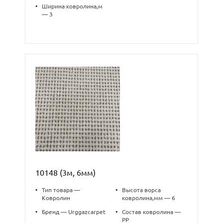
•
Ширина ковролина,м
— 3
10148 (3м, 6мм)
•
Тип товара —
•
Высота ворса
Ковролин
ковролина,мм — 6
•
Бренд — Urggazcarpet
•
Состав ковролина —
PP