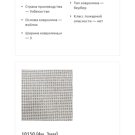
•
Тип ковролина —
•
Страна производства
бербер
— Узбекистан
•
Класс пожарной
•
Основа ковролина —
опасности — нет
войлок
•
Ширина ковролина,м
— 3
10150 (4м, 3мм)