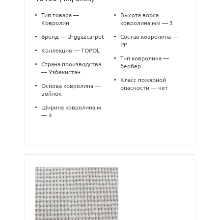
•
Тип товара —
•
Высота ворса
Ковролин
ковролина,мм — 3
•
Бренд — Urggazcarpet
•
Состав ковролина —
PP
•
Коллекция — TOPOL
•
Тип ковролина —
•
Страна производства
бербер
— Узбекистан
•
Класс пожарной
•
Основа ковролина —
опасности — нет
войлок
•
Ширина ковролина,м
— 4