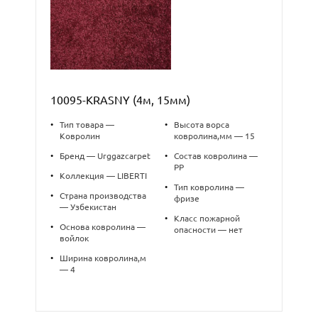
10095-KRASNY (4м, 15мм)
•
Тип товара —
•
Высота ворса
Ковролин
ковролина,мм — 15
•
Бренд — Urggazcarpet
•
Состав ковролина —
PP
•
Коллекция — LIBERTI
•
Тип ковролина —
•
Страна производства
фризе
— Узбекистан
•
Класс пожарной
•
Основа ковролина —
опасности — нет
войлок
•
Ширина ковролина,м
— 4