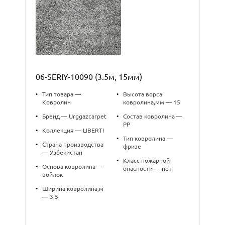
06-SERIY-10090 (3.5м, 15мм)
•
Тип товара —
•
Высота ворса
Ковролин
ковролина,мм — 15
•
Бренд — Urggazcarpet
•
Состав ковролина —
PP
•
Коллекция — LIBERTI
•
Тип ковролина —
•
Страна производства
фризе
— Узбекистан
•
Класс пожарной
•
Основа ковролина —
опасности — нет
войлок
•
Ширина ковролина,м
— 3.5