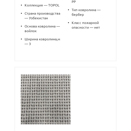
PP
•
Коллекция — TOPOL
•
Тип ковролина —
•
Страна производства
бербер
— Узбекистан
•
Класс пожарной
•
Основа ковролина —
опасности — нет
войлок
•
Ширина ковролина,м
— 3