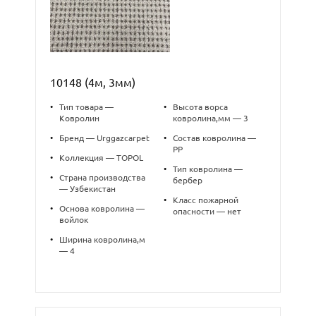
10148 (4м, 3мм)
•
Тип товара —
•
Высота ворса
Ковролин
ковролина,мм — 3
•
Бренд — Urggazcarpet
•
Состав ковролина —
PP
•
Коллекция — TOPOL
•
Тип ковролина —
•
Страна производства
бербер
— Узбекистан
•
Класс пожарной
•
Основа ковролина —
опасности — нет
войлок
•
Ширина ковролина,м
— 4