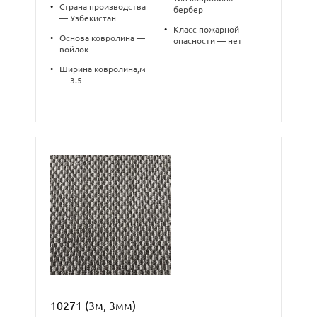
•
Страна производства
бербер
— Узбекистан
•
Класс пожарной
•
Основа ковролина —
опасности — нет
войлок
•
Ширина ковролина,м
— 3.5
10271 (3м, 3мм)