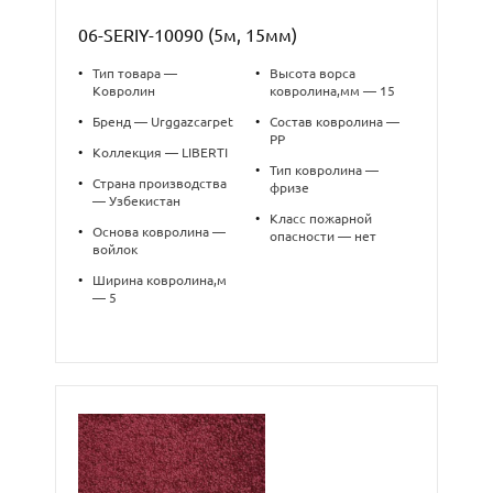
06-SERIY-10090 (5м, 15мм)
•
Тип товара —
•
Высота ворса
Ковролин
ковролина,мм — 15
•
Бренд — Urggazcarpet
•
Состав ковролина —
PP
•
Коллекция — LIBERTI
•
Тип ковролина —
•
Страна производства
фризе
— Узбекистан
•
Класс пожарной
•
Основа ковролина —
опасности — нет
войлок
•
Ширина ковролина,м
— 5