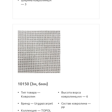
•
Ширина ковролина,м
— 3
10150 (3м, 6мм)
•
Тип товара —
•
Высота ворса
Ковролин
ковролина,мм — 6
•
Бренд — Urggazcarpet
•
Состав ковролина —
PP
•
Коллекция — TOPOL