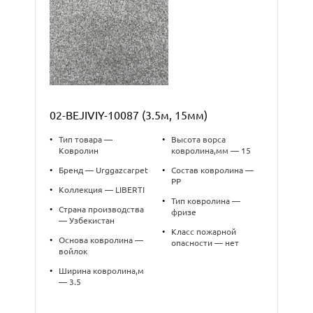
02-BEJIVIY-10087 (3.5м, 15мм)
•
Тип товара —
•
Высота ворса
Ковролин
ковролина,мм — 15
•
Бренд — Urggazcarpet
•
Состав ковролина —
PP
•
Коллекция — LIBERTI
•
Тип ковролина —
•
Страна производства
фризе
— Узбекистан
•
Класс пожарной
•
Основа ковролина —
опасности — нет
войлок
•
Ширина ковролина,м
— 3.5