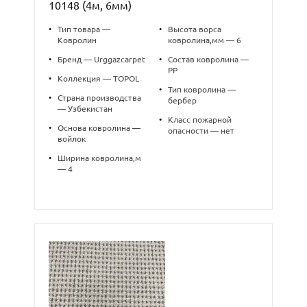
10148 (4м, 6мм)
•
Тип товара —
•
Высота ворса
Ковролин
ковролина,мм — 6
•
Бренд — Urggazcarpet
•
Состав ковролина —
PP
•
Коллекция — TOPOL
•
Тип ковролина —
•
Страна производства
бербер
— Узбекистан
•
Класс пожарной
•
Основа ковролина —
опасности — нет
войлок
•
Ширина ковролина,м
— 4