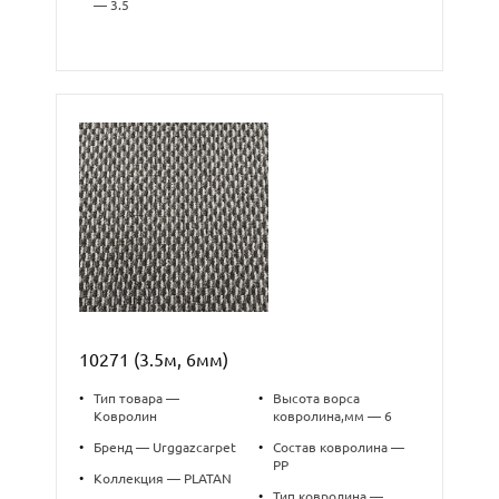
— 3.5
10271 (3.5м, 6мм)
•
Тип товара —
•
Высота ворса
Ковролин
ковролина,мм — 6
•
Бренд — Urggazcarpet
•
Состав ковролина —
PP
•
Коллекция — PLATAN
•
Тип ковролина —