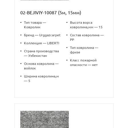
02-BEJIVIY-10087 (5м, 15мм)
•
Тип товара —
•
Высота ворса
Ковролин
ковролина,мм — 15
•
Бренд — Urggazcarpet
•
Состав ковролина —
PP
•
Коллекция — LIBERTI
•
Тип ковролина —
•
Страна производства
фризе
— Узбекистан
•
Класс пожарной
•
Основа ковролина —
опасности — нет
войлок
•
Ширина ковролина,м
— 5