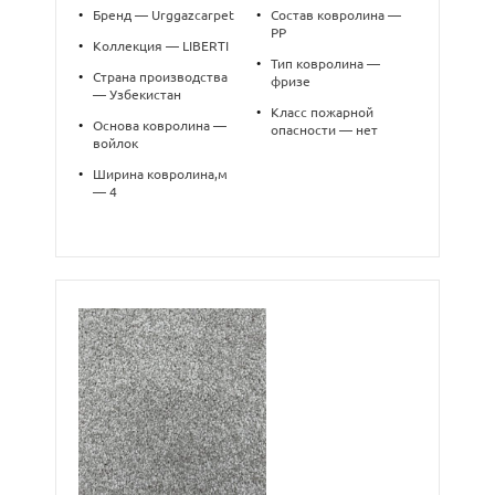
•
Бренд — Urggazcarpet
•
Состав ковролина —
PP
•
Коллекция — LIBERTI
•
Тип ковролина —
•
Страна производства
фризе
— Узбекистан
•
Класс пожарной
•
Основа ковролина —
опасности — нет
войлок
•
Ширина ковролина,м
— 4