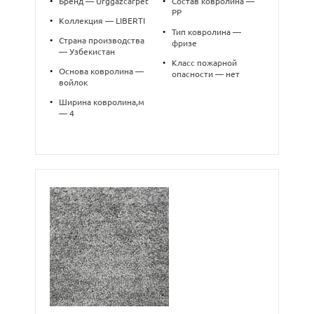
•
Бренд — Urggazcarpet
•
Состав ковролина —
PP
•
Коллекция — LIBERTI
•
Тип ковролина —
•
Страна производства
фризе
— Узбекистан
•
Класс пожарной
•
Основа ковролина —
опасности — нет
войлок
•
Ширина ковролина,м
— 4