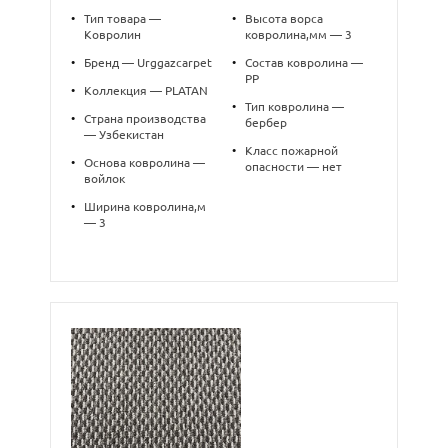
•
Тип товара —
•
Высота ворса
Ковролин
ковролина,мм — 3
•
Бренд — Urggazcarpet
•
Состав ковролина —
PP
•
Коллекция — PLATAN
•
Тип ковролина —
•
Страна производства
бербер
— Узбекистан
•
Класс пожарной
•
Основа ковролина —
опасности — нет
войлок
•
Ширина ковролина,м
— 3