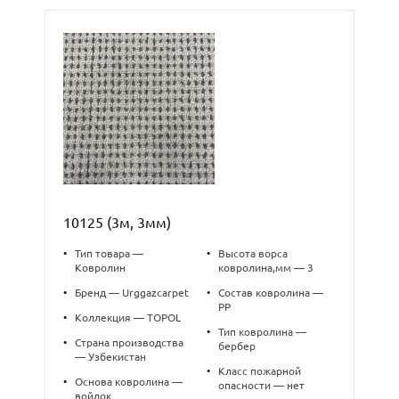
10125 (3м, 3мм)
•
Тип товара —
•
Высота ворса
Ковролин
ковролина,мм — 3
•
Бренд — Urggazcarpet
•
Состав ковролина —
PP
•
Коллекция — TOPOL
•
Тип ковролина —
•
Страна производства
бербер
— Узбекистан
•
Класс пожарной
•
Основа ковролина —
опасности — нет
войлок