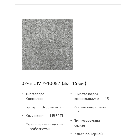
02-BEJIVIY-10087 (3м, 15мм)
•
Тип товара —
•
Высота ворса
Ковролин
ковролина,мм — 15
•
Бренд — Urggazcarpet
•
Состав ковролина —
PP
•
Коллекция — LIBERTI
•
Тип ковролина —
•
Страна производства
фризе
— Узбекистан
•
Класс пожарной