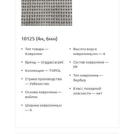
10125 (4м, 6мм)
•
Тип товара —
•
Высота ворса
Ковролин
ковролина,мм — 6
•
Бренд — Urggazcarpet
•
Состав ковролина —
PP
•
Коллекция — TOPOL
•
Тип ковролина —
•
Страна производства
бербер
— Узбекистан
•
Класс пожарной
•
Основа ковролина —
опасности — нет
войлок
•
Ширина ковролина,м
— 4