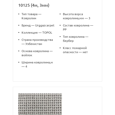
10125 (4м, 3мм)
•
Тип товара —
•
Высота ворса
Ковролин
ковролина,мм — 3
•
Бренд — Urggazcarpet
•
Состав ковролина —
PP
•
Коллекция — TOPOL
•
Тип ковролина —
•
Страна производства
бербер
— Узбекистан
•
Класс пожарной
•
Основа ковролина —
опасности — нет
войлок
•
Ширина ковролина,м
— 4