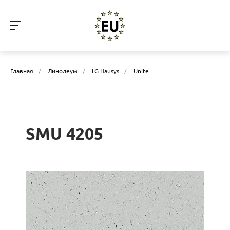
Главная
/
Линолеум
/
LG Hausys
/
Unite
SMU 4205