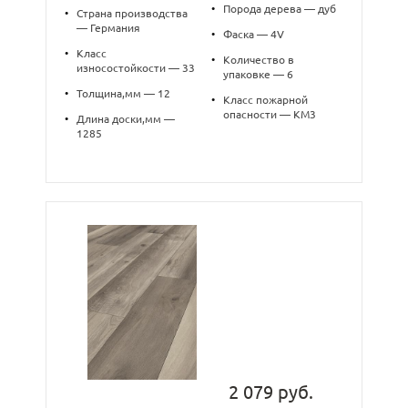
•
Порода дерева — дуб
•
Страна производства
— Германия
•
Фаска — 4V
•
Класс
•
Количество в
износостойкости — 33
упаковке — 6
•
Толщина,мм — 12
•
Класс пожарной
опасности — КМ3
•
Длина доски,мм —
1285
2 079 руб.