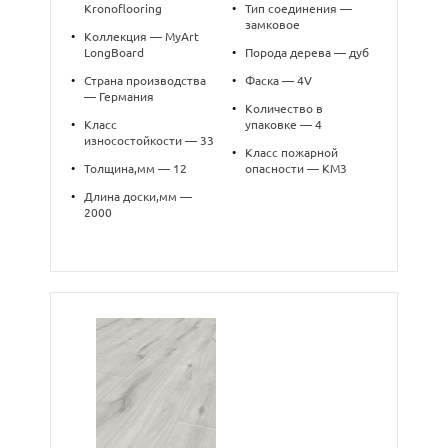
Kronoflooring
•
Тип соединения —
замковое
•
Коллекция — MyArt
LongBoard
•
Порода дерева — дуб
•
Страна производства
•
Фаска — 4V
— Германия
•
Количество в
•
Класс
упаковке — 4
износостойкости — 33
•
Класс пожарной
•
Толщина,мм — 12
опасности — КМ3
•
Длина доски,мм —
2000