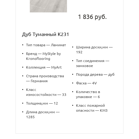
1 836 руб.
Дуб Туманный K231
•
Тип товара — Ламинат
•
Ширина доски,мм —
192
•
Бренд — MyStyle by
Kronoflooring
•
Тип соединения —
замковое
•
Коллекция — MyArt
•
Порода дерева — дуб
•
Страна производства
— Германия
•
Фаска — 4V
•
Класс
•
Количество в
износостойкости — 33
упаковке — 6
•
Толщина,мм — 12
•
Класс пожарной
опасности — КМ3
•
Длина доски,мм —
1285