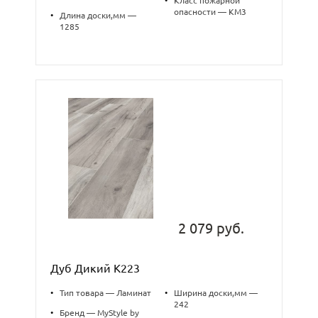
•
Класс пожарной
опасности — КМ3
•
Длина доски,мм —
1285
2 079 руб.
Дуб Дикий К223
•
Тип товара — Ламинат
•
Ширина доски,мм —
242
•
Бренд — MyStyle by