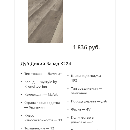
1 836 руб.
Дуб Дикий Запад К224
•
Тип товара — Ламинат
•
Ширина доски,мм —
192
•
Бренд — MyStyle by
Kronoflooring
•
Тип соединения —
замковое
•
Коллекция — MyArt
•
Порода дерева — дуб
•
Страна производства
— Германия
•
Фаска — 4V
•
Класс
•
Количество в
износостойкости — 33
упаковке — 6
•
Толщина,мм — 12