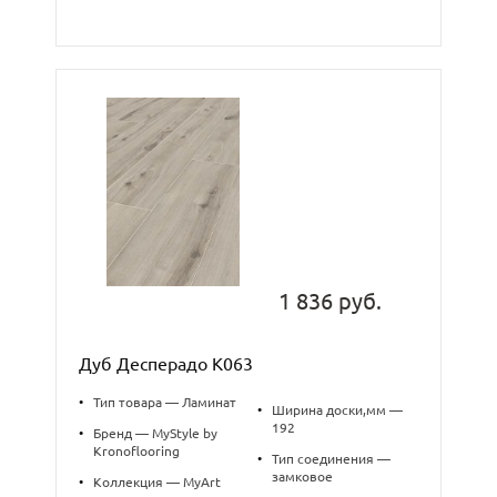
1 836 руб.
Дуб Десперадо К063
•
Тип товара — Ламинат
•
Ширина доски,мм —
192
•
Бренд — MyStyle by
Kronoflooring
•
Тип соединения —
замковое
•
Коллекция — MyArt