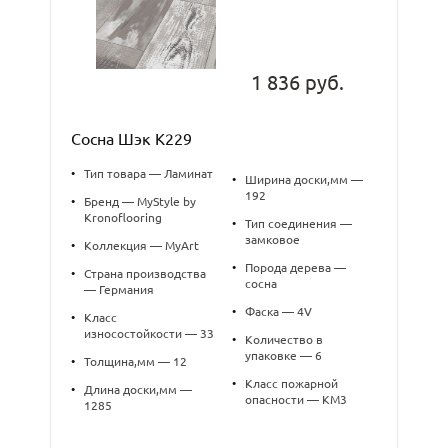
1 836 руб.
Сосна Шэк K229
•
Тип товара — Ламинат
•
Ширина доски,мм —
192
•
Бренд — MyStyle by
Kronoflooring
•
Тип соединения —
замковое
•
Коллекция — MyArt
•
Порода дерева —
•
Страна производства
сосна
— Германия
•
Фаска — 4V
•
Класс
износостойкости — 33
•
Количество в
упаковке — 6
•
Толщина,мм — 12
•
Класс пожарной
•
Длина доски,мм —
опасности — КМ3
1285