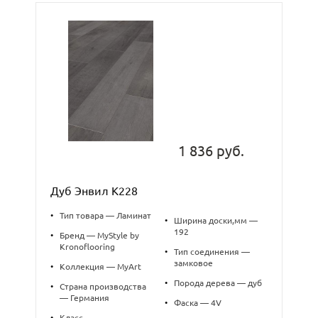
1 836 руб.
Дуб Энвил K228
•
Тип товара — Ламинат
•
Ширина доски,мм —
192
•
Бренд — MyStyle by
Kronoflooring
•
Тип соединения —
замковое
•
Коллекция — MyArt
•
Порода дерева — дуб
•
Страна производства
— Германия
•
Фаска — 4V
•
Класс