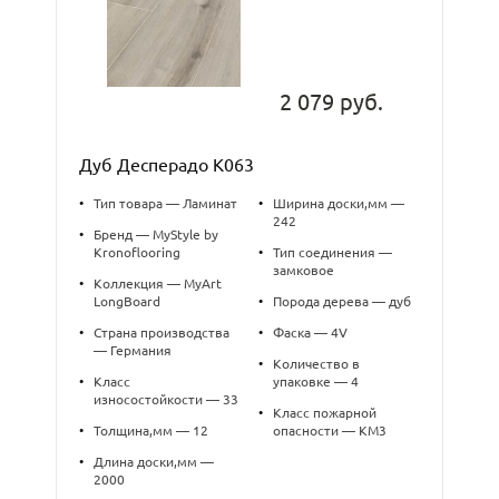
2 079 руб.
Дуб Десперадо К063
•
Тип товара — Ламинат
•
Ширина доски,мм —
242
•
Бренд — MyStyle by
Kronoflooring
•
Тип соединения —
замковое
•
Коллекция — MyArt
LongBoard
•
Порода дерева — дуб
•
Страна производства
•
Фаска — 4V
— Германия
•
Количество в
•
Класс
упаковке — 4
износостойкости — 33
•
Класс пожарной
•
Толщина,мм — 12
опасности — КМ3
•
Длина доски,мм —
2000