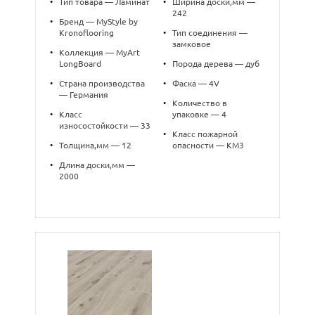
•
Тип товара — Ламинат
•
Ширина доски,мм —
242
•
Бренд — MyStyle by
Kronoflooring
•
Тип соединения —
замковое
•
Коллекция — MyArt
LongBoard
•
Порода дерева — дуб
•
Страна производства
•
Фаска — 4V
— Германия
•
Количество в
•
Класс
упаковке — 4
износостойкости — 33
•
Класс пожарной
•
Толщина,мм — 12
опасности — КМ3
•
Длина доски,мм —
2000