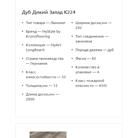
Дуб Дикий Запад К224
•
Тип товара — Ламинат
•
Ширина доски,мм —
242
•
Бренд — MyStyle by
Kronoflooring
•
Тип соединения —
замковое
•
Коллекция — MyArt
LongBoard
•
Порода дерева — дуб
•
Страна производства
•
Фаска — 4V
— Германия
•
Количество в
•
Класс
упаковке — 4
износостойкости — 33
•
Класс пожарной
•
Толщина,мм — 12
опасности — КМ3
•
Длина доски,мм —
2000