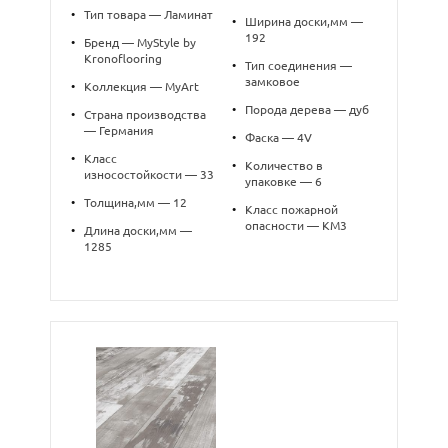
•
Тип товара — Ламинат
•
Ширина доски,мм —
192
•
Бренд — MyStyle by
Kronoflooring
•
Тип соединения —
замковое
•
Коллекция — MyArt
•
Порода дерева — дуб
•
Страна производства
— Германия
•
Фаска — 4V
•
Класс
•
Количество в
износостойкости — 33
упаковке — 6
•
Толщина,мм — 12
•
Класс пожарной
опасности — КМ3
•
Длина доски,мм —
1285