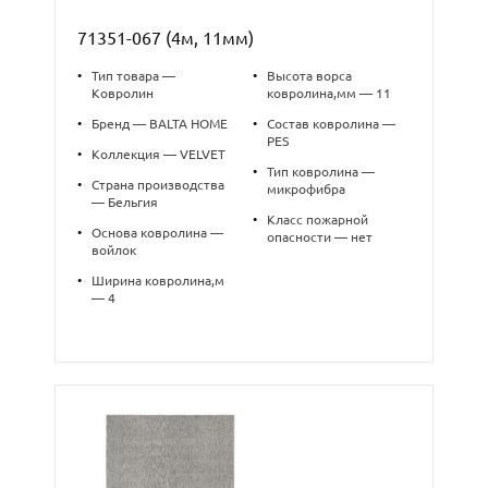
71351-067 (4м, 11мм)
•
Тип товара —
•
Высота ворса
Ковролин
ковролина,мм — 11
•
Бренд — BALTA HOME
•
Состав ковролина —
PES
•
Коллекция — VELVET
•
Тип ковролина —
•
Страна производства
микрофибра
— Бельгия
•
Класс пожарной
•
Основа ковролина —
опасности — нет
войлок
•
Ширина ковролина,м
— 4