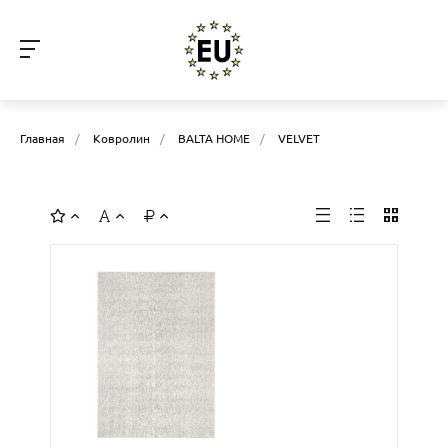
Главная
/
Ковролин
/
BALTA HOME
/
VELVET