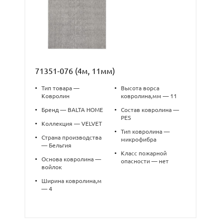
71351-076 (4м, 11мм)
•
Тип товара —
•
Высота ворса
Ковролин
ковролина,мм — 11
•
Бренд — BALTA HOME
•
Состав ковролина —
PES
•
Коллекция — VELVET
•
Тип ковролина —
•
Страна производства
микрофибра
— Бельгия
•
Класс пожарной
•
Основа ковролина —
опасности — нет
войлок
•
Ширина ковролина,м
— 4