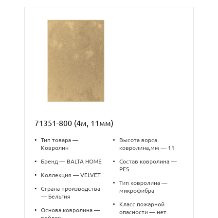
71351-800 (4м, 11мм)
•
Тип товара —
•
Высота ворса
Ковролин
ковролина,мм — 11
•
Бренд — BALTA HOME
•
Состав ковролина —
PES
•
Коллекция — VELVET
•
Тип ковролина —
•
Страна производства
микрофибра
— Бельгия
•
Класс пожарной
•
Основа ковролина —
опасности — нет
войлок