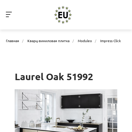
Главная
/
Кварц-виниловая плитка
/
Moduleo
/
Impress Click
Laurel Oak 51992