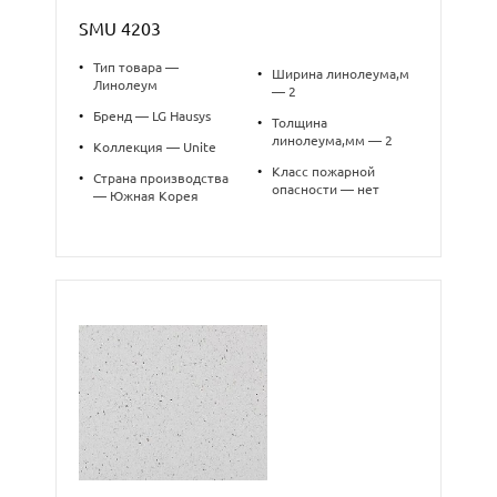
SMU 4203
•
Тип товара —
•
Ширина линолеума,м
Линолеум
— 2
•
Бренд — LG Hausys
•
Толщина
линолеума,мм — 2
•
Коллекция — Unite
•
Класс пожарной
•
Страна производства
опасности — нет
— Южная Корея