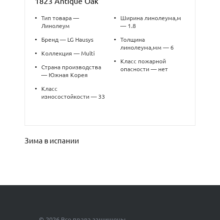
1823 Antique Oak
•
Тип товара —
•
Ширина линолеума,м
Линолеум
— 1.8
•
Бренд — LG Hausys
•
Толщина
линолеума,мм — 6
•
Коллекция — Multi
•
Класс пожарной
•
Страна производства
опасности — нет
— Южная Корея
•
Класс
износостойкости — 33
Зима в испании
© 2026 Все права защищены