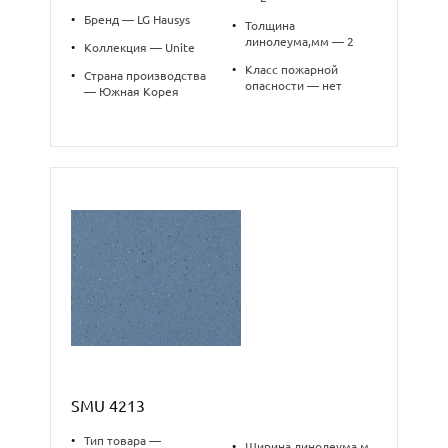
•
Бренд — LG Hausys
•
Толщина
линолеума,мм — 2
•
Коллекция — Unite
•
Класс пожарной
•
Страна производства
опасности — нет
— Южная Корея
SMU 4213
•
Тип товара —
•
Ширина линолеума,м