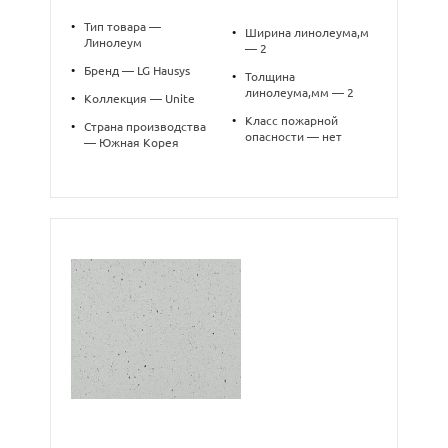
•
Тип товара —
•
Ширина линолеума,м
Линолеум
— 2
•
Бренд — LG Hausys
•
Толщина
линолеума,мм — 2
•
Коллекция — Unite
•
Класс пожарной
•
Страна производства
опасности — нет
— Южная Корея