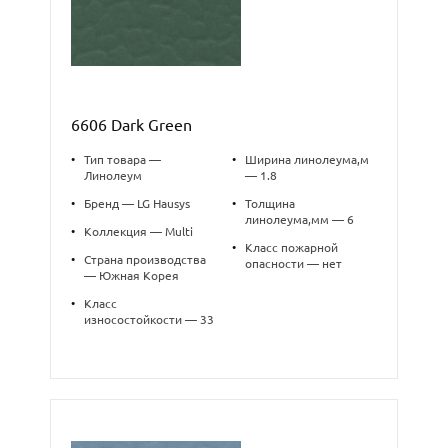
6606 Dark Green
•
Тип товара —
•
Ширина линолеума,м
Линолеум
— 1.8
•
Бренд — LG Hausys
•
Толщина
линолеума,мм — 6
•
Коллекция — Multi
•
Класс пожарной
•
Страна производства
опасности — нет
— Южная Корея
•
Класс
износостойкости — 33