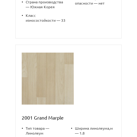
•
Страна производства
опасности — нет
— Южная Корея
•
Класс
износостойкости — 33
2001 Grand Marple
•
Тип товара —
•
Ширина линолеума,м
Линолеум
— 1.8