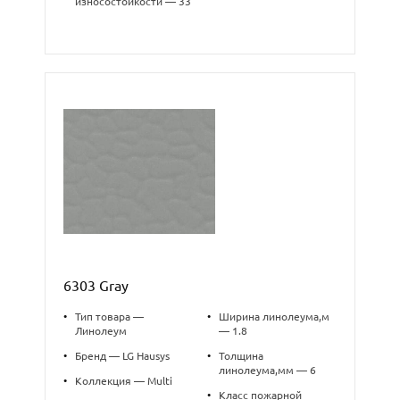
износостойкости — 33
6303 Gray
•
Тип товара —
•
Ширина линолеума,м
Линолеум
— 1.8
•
Бренд — LG Hausys
•
Толщина
линолеума,мм — 6
•
Коллекция — Multi
•
Класс пожарной