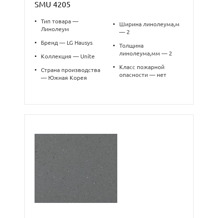
SMU 4205
•
Тип товара —
•
Ширина линолеума,м
Линолеум
— 2
•
Бренд — LG Hausys
•
Толщина
линолеума,мм — 2
•
Коллекция — Unite
•
Класс пожарной
•
Страна производства
опасности — нет
— Южная Корея