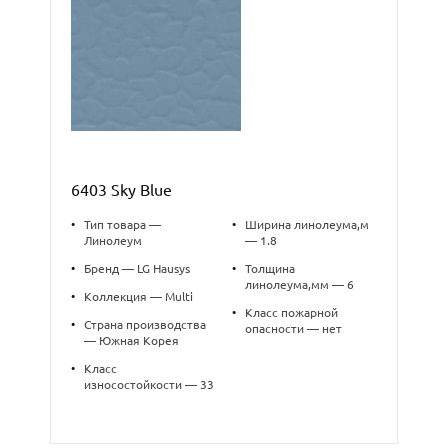
6403 Sky Blue
•
Тип товара —
•
Ширина линолеума,м
Линолеум
— 1.8
•
Бренд — LG Hausys
•
Толщина
линолеума,мм — 6
•
Коллекция — Multi
•
Класс пожарной
•
Страна производства
опасности — нет
— Южная Корея
•
Класс
износостойкости — 33