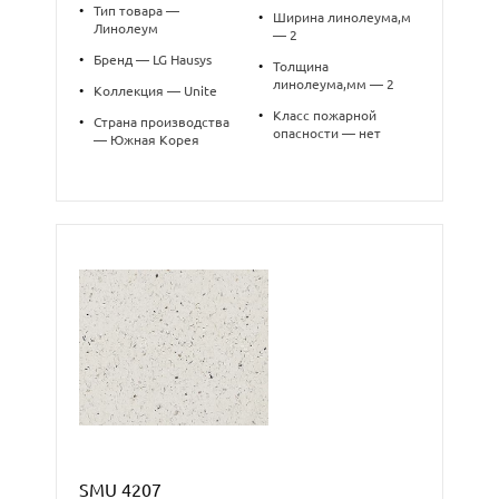
•
Тип товара —
•
Ширина линолеума,м
Линолеум
— 2
•
Бренд — LG Hausys
•
Толщина
линолеума,мм — 2
•
Коллекция — Unite
•
Класс пожарной
•
Страна производства
опасности — нет
— Южная Корея
SMU 4207