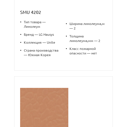
SMU 4202
•
Тип товара —
•
Ширина линолеума,м
Линолеум
— 2
•
Бренд — LG Hausys
•
Толщина
линолеума,мм — 2
•
Коллекция — Unite
•
Класс пожарной
•
Страна производства
опасности — нет
— Южная Корея