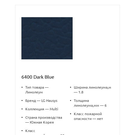
6400 Dark Blue
•
Тип товара —
•
Ширина линолеума,м
Линолеум
— 1.8
•
Бренд — LG Hausys
•
Толщина
линолеума,мм — 6
•
Коллекция — Multi
•
Класс пожарной
•
Страна производства
опасности — нет
— Южная Корея
•
Класс