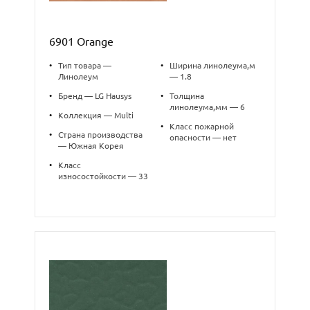
6901 Orange
•
Тип товара —
•
Ширина линолеума,м
Линолеум
— 1.8
•
Бренд — LG Hausys
•
Толщина
линолеума,мм — 6
•
Коллекция — Multi
•
Класс пожарной
•
Страна производства
опасности — нет
— Южная Корея
•
Класс
износостойкости — 33