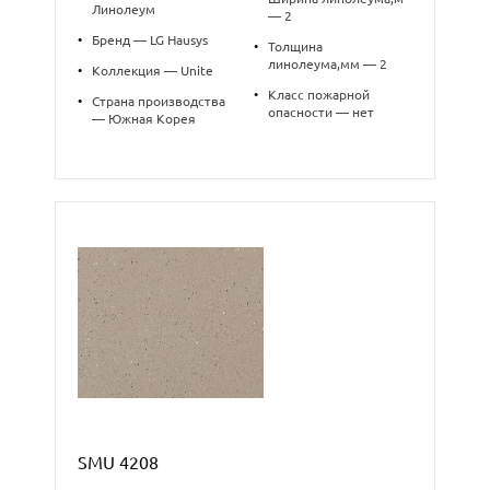
Линолеум
— 2
•
Бренд — LG Hausys
•
Толщина
линолеума,мм — 2
•
Коллекция — Unite
•
Класс пожарной
•
Страна производства
опасности — нет
— Южная Корея
SMU 4208