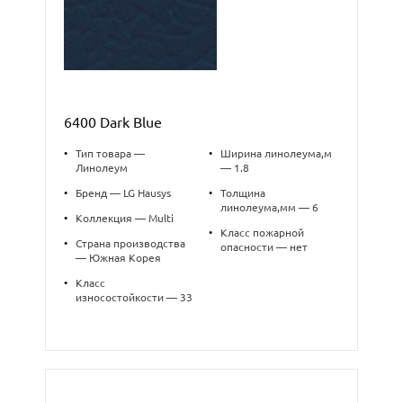
6400 Dark Blue
•
Тип товара —
•
Ширина линолеума,м
Линолеум
— 1.8
•
Бренд — LG Hausys
•
Толщина
линолеума,мм — 6
•
Коллекция — Multi
•
Класс пожарной
•
Страна производства
опасности — нет
— Южная Корея
•
Класс
износостойкости — 33