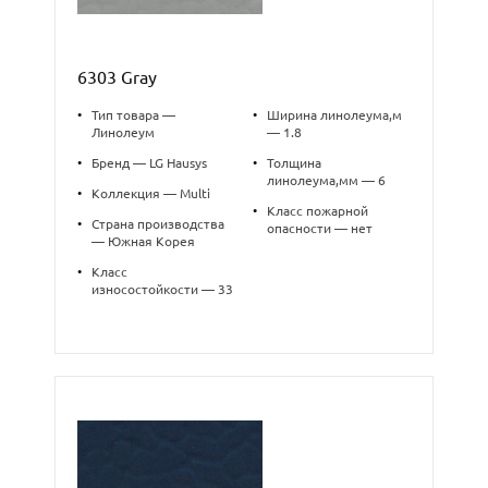
6303 Gray
•
Тип товара —
•
Ширина линолеума,м
Линолеум
— 1.8
•
Бренд — LG Hausys
•
Толщина
линолеума,мм — 6
•
Коллекция — Multi
•
Класс пожарной
•
Страна производства
опасности — нет
— Южная Корея
•
Класс
износостойкости — 33