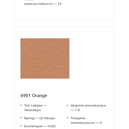
износостойкости — 33
6901 Orange
•
Тип товара —
•
Ширина линолеума,м
Линолеум
— 1.8
•
Бренд — LG Hausys
•
Толщина
линолеума,мм — 6
•
Коллекция — Multi