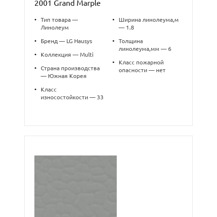
2001 Grand Marple
•
Тип товара —
•
Ширина линолеума,м
Линолеум
— 1.8
•
Бренд — LG Hausys
•
Толщина
линолеума,мм — 6
•
Коллекция — Multi
•
Класс пожарной
•
Страна производства
опасности — нет
— Южная Корея
•
Класс
износостойкости — 33