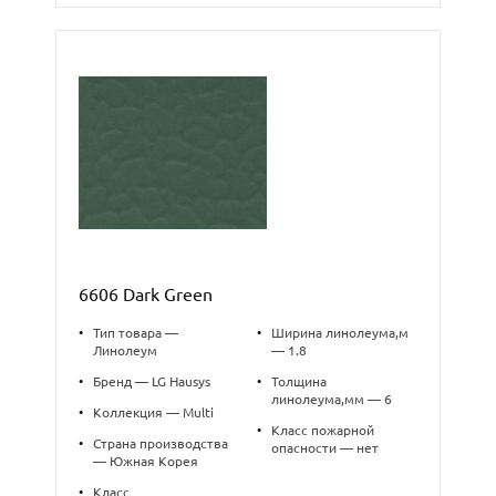
6606 Dark Green
•
Тип товара —
•
Ширина линолеума,м
Линолеум
— 1.8
•
Бренд — LG Hausys
•
Толщина
линолеума,мм — 6
•
Коллекция — Multi
•
Класс пожарной
•
Страна производства
опасности — нет
— Южная Корея
•
Класс