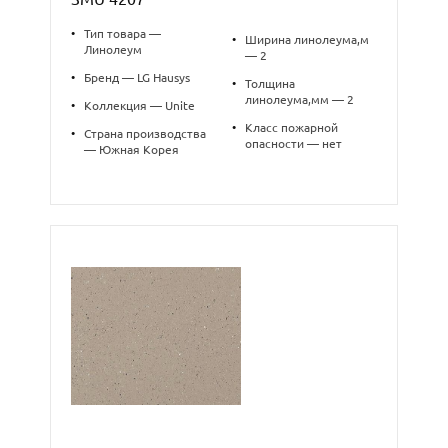
•
Тип товара —
•
Ширина линолеума,м
Линолеум
— 2
•
Бренд — LG Hausys
•
Толщина
линолеума,мм — 2
•
Коллекция — Unite
•
Класс пожарной
•
Страна производства
опасности — нет
— Южная Корея