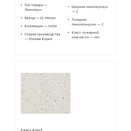
•
Тип товара —
•
Ширина линолеума,м
Линолеум
— 2
•
Бренд — LG Hausys
•
Толщина
линолеума,мм — 2
•
Коллекция — Unite
•
Класс пожарной
•
Страна производства
опасности — нет
— Южная Корея
SMU 4207