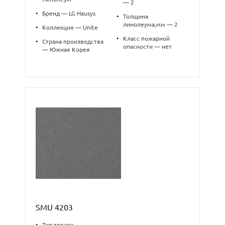
— 2
•
Бренд — LG Hausys
•
Толщина
линолеума,мм — 2
•
Коллекция — Unite
•
Класс пожарной
•
Страна производства
опасности — нет
— Южная Корея
SMU 4203
•
Тип товара —