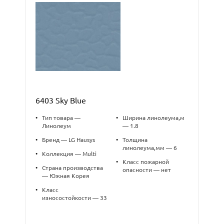
6403 Sky Blue
•
Тип товара —
•
Ширина линолеума,м
Линолеум
— 1.8
•
Бренд — LG Hausys
•
Толщина
линолеума,мм — 6
•
Коллекция — Multi
•
Класс пожарной
•
Страна производства
опасности — нет
— Южная Корея
•
Класс
износостойкости — 33