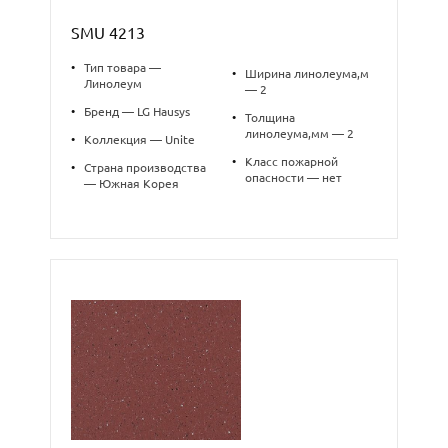
SMU 4213
•
Тип товара —
•
Ширина линолеума,м
Линолеум
— 2
•
Бренд — LG Hausys
•
Толщина
линолеума,мм — 2
•
Коллекция — Unite
•
Класс пожарной
•
Страна производства
опасности — нет
— Южная Корея