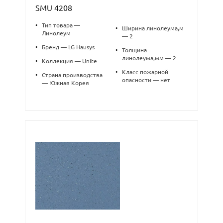
SMU 4208
•
Тип товара —
•
Ширина линолеума,м
Линолеум
— 2
•
Бренд — LG Hausys
•
Толщина
линолеума,мм — 2
•
Коллекция — Unite
•
Класс пожарной
•
Страна производства
опасности — нет
— Южная Корея