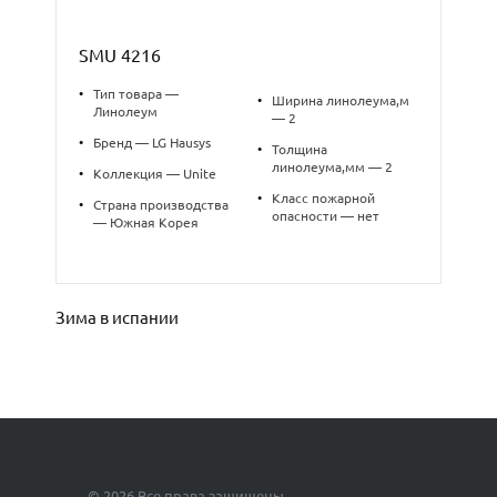
SMU 4216
•
Тип товара —
•
Ширина линолеума,м
Линолеум
— 2
•
Бренд — LG Hausys
•
Толщина
линолеума,мм — 2
•
Коллекция — Unite
•
Класс пожарной
•
Страна производства
опасности — нет
— Южная Корея
Зима в испании
© 2026 Все права защищены