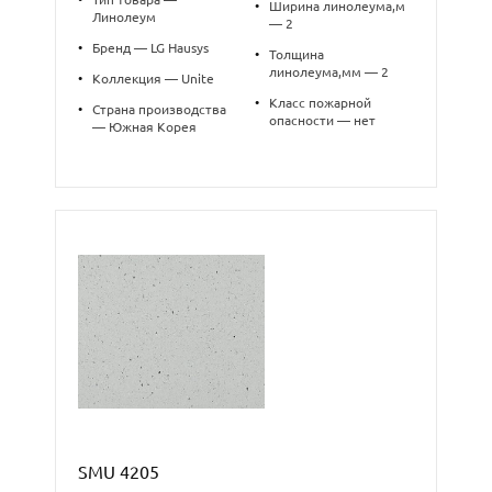
•
Ширина линолеума,м
Линолеум
— 2
•
Бренд — LG Hausys
•
Толщина
линолеума,мм — 2
•
Коллекция — Unite
•
Класс пожарной
•
Страна производства
опасности — нет
— Южная Корея
SMU 4205